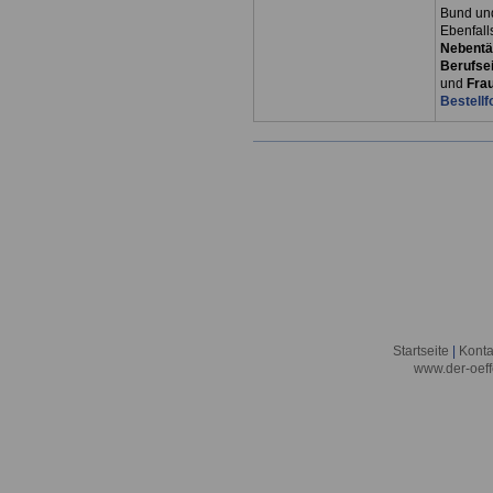
Bund un
Ebenfall
Nebentät
Berufsei
und
Fra
Bestellf
Startseite
|
Konta
www.der-oeff