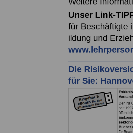
Weitere Informat
Unser Link-TIP
für Beschäftigte
ildung und Erzie
www.lehrperson
Die Risikovers
für Sie: Hanno
Exklusiv
Versand
Der INFO
seit 1997
öffentli
Einkomm
sektor.d
Bücher
für Bea