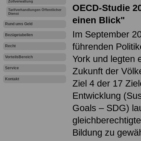
Zollverwaltung
OECD-Studie 20
Tarifverhandlungen Öffentlicher
Dienst
einen Blick"
Rund ums Geld
Im September 201
Bezügetabellen
führenden Politi
Recht
York und legten e
VorteilsBereich
Service
Zukunft der Völk
Kontakt
Ziel 4 der 17 Zie
Entwicklung (Su
Goals – SDG) lau
gleichberechtigt
Bildung zu gewäh