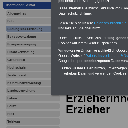
Vergleichen und sparen:
personalisierte Werbung genutzt.
Berufsunfähigkeitsabsicherung
Öffentlicher Sektor
Diese Internetseite macht Gebrauch von Cooki
-
Krankenzusatzversicherung
-
Datenschutzrichtlinie.
Allgemeines
Online-Vergleich Gesetzliche
Krankenkassen
-
Bahn
Zahnzusatzversicherung
-
Lesen Sie bitte unsere
Datenschutzrichtlinie
,
und lokalen Speicher nutzt.
Bildung und Erziehung
Bundesverwaltung
Durch das Klicken von "Zustimmung" geben Sie
Cookies auf Ihrem Gerät zu speichern.
Ihr Berufsunfäh
Energieversorgung
Wir gewähren Dritten - einschließlich Google -
Finanzverwaltung
den Fall der Fä
Google-Website "
Datenschutzerklärung & N
Gesundheit
Google ihre personenbezogenen Daten verw
Leben
Hochschulen
Dürfen wir Ihre Daten nutzen, um Anzeigen 
erheben Daten und verwenden Cookies, 
Justizdienst
Kommunalverwaltung
Landesverwaltung
Erzieherin
Lehrer
Erzieher
Polizei
Post
Telekom