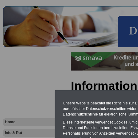
Information
Erzieherin
Unsere Website beachtet die Richtlinie zur 
Erzieher
europäischer Datenschutzvorschriften wide
Datenschutzrichtlinie für elektronische Komm
Home
Diese Internetseite verwendet Cookies, um 
Vorteile für den
Dienste und Funktionen bereitzustellen. Es
öffentlichen Dienst
Info & Rat
Personalisierung von Anzeigen verwendet - un