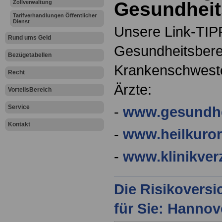
Gesundheit
Zollverwaltung
Tarifverhandlungen Öffentlicher
Dienst
Unsere Link-TIPP
Rund ums Geld
Gesundheitsberei
Bezügetabellen
Krankenschweste
Recht
Ärzte:
VorteilsBereich
Service
-
www.gesundhe
Kontakt
-
www.heilkuror
-
www.klinikver
Die Risikovers
für Sie: Hanno