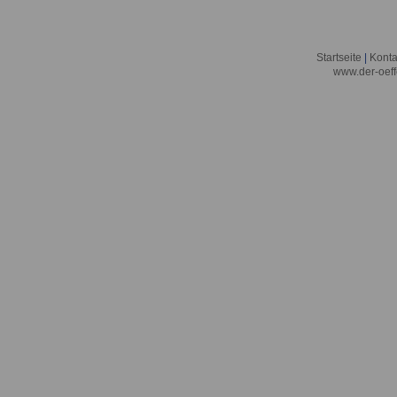
Startseite
|
Konta
www.der-oeff