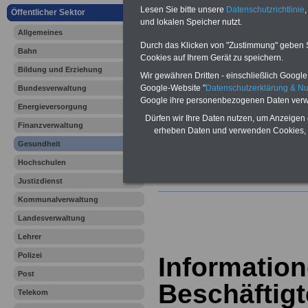
Vergleichen und sparen:
Lesen Sie bitte unsere
Datenschutzrichtlinie
,
Berufsunfähigkeitsabsicherung
Öffentlicher Sektor
-
Krankenzusatzversicherung
-
und lokalen Speicher nutzt.
Allgemeines
Online-Vergleich Gesetzliche
Krankenkassen
-
Durch das Klicken von "Zustimmung" geben Sie
Bahn
Zahnzusatzversicherung
-
Cookies auf Ihrem Gerät zu speichern.
Bildung und Erziehung
Wir gewähren Dritten - einschließlich Google -
Google-Website "
Datenschutzerklärung & N
Bundesverwaltung
Google ihre personenbezogenen Daten verw
Ihr Berufsunfäh
Energieversorgung
Dürfen wir Ihre Daten nutzen, um Anzeigen 
Finanzverwaltung
den Fall der Fä
erheben Daten und verwenden Cookies, 
Gesundheit
Leben
Hochschulen
Justizdienst
Kommunalverwaltung
Landesverwaltung
Lehrer
Polizei
Information
Post
Beschäftigt
Telekom