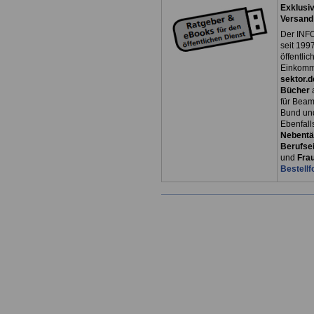
Exklusiv
Versand
Der INFO
seit 1997
öffentli
Einkomm
sektor.d
Bücher
für Bea
Bund un
Ebenfall
Nebentät
Berufsei
und
Fra
Bestellf