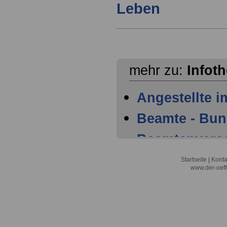
Leben
mehr zu:
Infot
Angestellte i
Beamte - Bu
Beamtenvers
Beamtinnen 
Startseite
|
Konta
www.der-oeff
Bundes und d
Beihilfe in 
Besoldung v