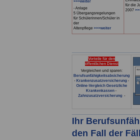
Einmalz
>>>weiter
für die 
- A
nlage
2007
>>
5 Übergangsregelungen
für Schülerinnen/Schüler in
der
Altenpflege
>>>weiter
Vorteile für den
öffentlichen Dienst
Vergleichen und sparen:
Berufsunfähigkeitsabsicherung
-
Krankenzusatzversicherung
-
Online-Vergleich Gesetzliche
Krankenkassen
-
Zahnzusatzversicherung
-
Ihr Berufsunfäh
den Fall der Fä