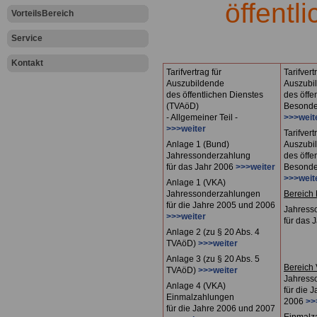
öffentl
VorteilsBereich
Service
Kontakt
Tarifvertrag für
Tarifvert
Auszubildende
Auszubi
des öffentlichen Dienstes
des öffe
(TVAöD)
Besonder
- Allgemeiner Teil -
>>>weit
>>>weiter
Tarifvert
Anlage 1 (Bund)
Auszubi
Jahressonderzahlung
des öffe
für das Jahr 2006
>>>weiter
Besonder
>>>weit
Anlage 1 (VKA)
Jahressonderzahlungen
Bereich
für die Jahre 2005 und 2006
Jahress
>>>weiter
für das 
Anlage 2 (zu § 20 Abs. 4
TVAöD)
>>>weiter
Anlage 3 (zu § 20 Abs. 5
Bereich
TVAöD)
>>>weiter
Jahress
Anlage 4 (VKA)
für die 
Einmalzahlungen
2006
>>
für die Jahre 2006 und 2007