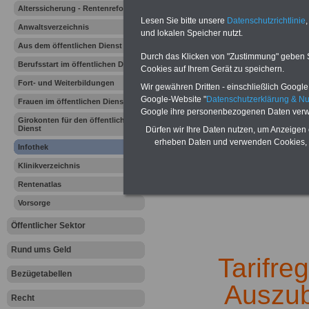
Vergleichen und sparen:
Alterssicherung - Rentenreform
Berufsunfähigkeitsabsicherung
Lesen Sie bitte unsere
Datenschutzrichtlinie
,
-
Krankenzusatzversicherung
-
Anwaltsverzeichnis
und lokalen Speicher nutzt.
Online-Vergleich Gesetzliche
Krankenkassen
-
Aus dem öffentlichen Dienst
Zahnzusatzversicherung
-
Durch das Klicken von "Zustimmung" geben Sie
Berufsstart im öffentlichen Dienst
Cookies auf Ihrem Gerät zu speichern.
Fort- und Weiterbildungen
Wir gewähren Dritten - einschließlich Google -
Google-Website "
Datenschutzerklärung & N
Frauen im öffentlichen Dienst
Ihr Berufsunfäh
Google ihre personenbezogenen Daten verw
Girokonten für den öffentlichen
Dienst
Dürfen wir Ihre Daten nutzen, um Anzeigen 
den Fall der Fä
erheben Daten und verwenden Cookies, 
Infothek
Leben
Klinikverzeichnis
Rentenatlas
Vorsorge
Öffentlicher Sektor
.
Rund ums Geld
Tarifre
Bezügetabellen
Auszub
Recht