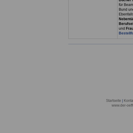
Bücher
für Bea
Bund un
Ebenfall
Nebentät
Berufsei
und
Fra
Bestellf
Startseite
|
Konta
www.der-oeff