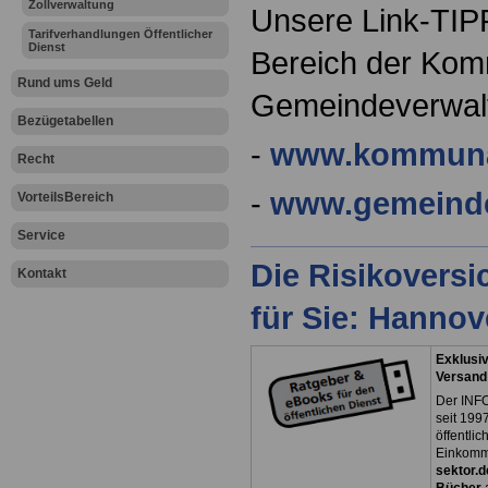
Zollverwaltung
Unsere Link-TIPP
Tarifverhandlungen Öffentlicher
Dienst
Bereich der Kom
Rund ums Geld
Gemeindeverwal
Bezügetabellen
-
www.kommuna
Recht
-
www.gemeind
VorteilsBereich
Service
Die Risikovers
Kontakt
für Sie: Hanno
Exklusiv
Versand
Der INFO
seit 1997
öffentli
Einkomm
sektor.d