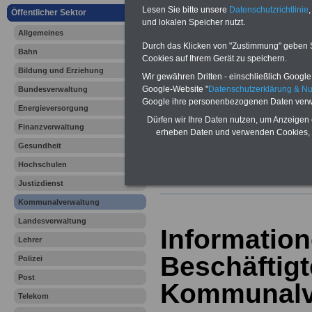
Vergleichen und sparen:
Lesen Sie bitte unsere
Datenschutzrichtlinie
,
Berufsunfähigkeitsabsicherung
Öffentlicher Sektor
-
Krankenzusatzversicherung
-
und lokalen Speicher nutzt.
Allgemeines
Online-Vergleich Gesetzliche
Krankenkassen
-
Durch das Klicken von "Zustimmung" geben Sie
Bahn
Zahnzusatzversicherung
-
Cookies auf Ihrem Gerät zu speichern.
Bildung und Erziehung
Wir gewähren Dritten - einschließlich Google -
Google-Website "
Datenschutzerklärung & N
Bundesverwaltung
Google ihre personenbezogenen Daten verw
Ihr Berufsunfäh
Energieversorgung
Dürfen wir Ihre Daten nutzen, um Anzeigen 
Finanzverwaltung
den Fall der Fä
erheben Daten und verwenden Cookies, 
Gesundheit
Leben
Hochschulen
Justizdienst
Kommunalverwaltung
Landesverwaltung
Information
Lehrer
Beschäftigt
Polizei
Post
Kommunalv
Telekom