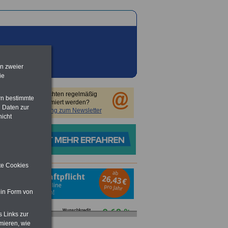
en zweier
ie
Sie möchten regelmäßig
rn bestimmte
informiert werden?
 Daten zur
Anmeldung zum Newsletter
nicht
ite Cookies
 in Form von
s Links zur
mieren, wie