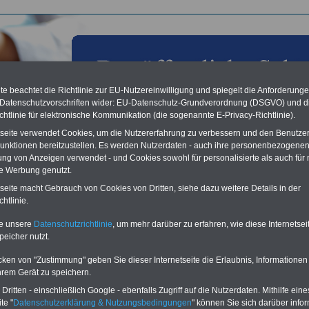
e beachtet die Richtlinie zur EU-Nutzereinwilligung und spiegelt die Anforderung
 Datenschutzvorschriften wider: EU-Datenschutz-Grundverordnung (DSGVO) und d
chtlinie für elektronische Kommunikation (die sogenannte E-Privacy-Richtlinie).
tseite verwendet Cookies, um die Nutzererfahrung zu verbessern und den Benutze
unktionen bereitzustellen. Es werden Nutzerdaten - auch ihre personenbezogenen
ung von Anzeigen verwendet - und Cookies sowohl für personalisierte als auch für 
te Werbung genutzt.
ngen im öffentlichen Dienst der Länder
tseite macht Gebrauch von Cookies von Dritten, siehe dazu weitere Details in der
htlinie.
Vorteile für den
ffentlichen Dienst
te unsere
Datenschutzrichtlinie
, um mehr darüber zu erfahren, wie diese Internetse
peicher nutzt.
gleichen und sparen:
nfähigkeitsabsicherung
cken von "Zustimmung" geben Sie dieser Internetseite die Erlaubnis, Informationen
enzusatzversicherung
-
-Vergleich Gesetzliche
hrem Gerät zu speichern.
Krankenkassen
-
ritten - einschließlich Google - ebenfalls Zugriff auf die Nutzerdaten. Mithilfe eine
zusatzversicherung
-
te "
Datenschutzerklärung & Nutzungsbedingungen
" können Sie sich darüber infor