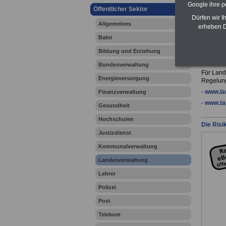
Google ihre 
Öffentlicher Sektor
Dürfen wir I
Ihr Beru
Allgemeines
erheben D
Bahn
Bildung und Erziehung
Lande
Tarifb
Bundesverwaltung
Für Land
Energieversorgung
Regelung
-
www.la
Finanzverwaltung
-
www.tar
Gesundheit
Hochschulen
Die Risi
Justizdienst
Kommunalverwaltung
Landesverwaltung
Lehrer
Polizei
Post
Telekom