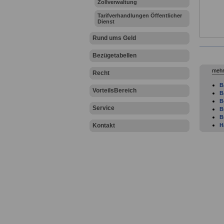
Zollverwaltung
Tarifverhandlungen Öffentlicher
Dienst
Rund ums Geld
Bezügetabellen
mehr
Recht
B
VorteilsBereich
B
B
Service
B
B
Kontakt
H
H
M
N
N
R
R
S
S
S
S
T