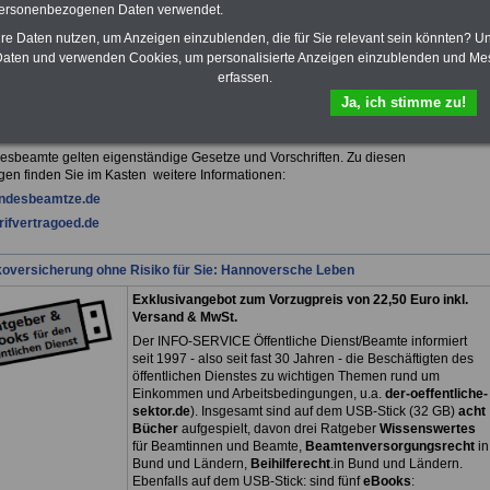
personenbezogenen Daten verwendet.
hre Daten nutzen, um Anzeigen einzublenden, die für Sie relevant sein könnten? U
fsunfähigkeitsschutz - Für den Fall der Fälle: Hannoversche Leben
aten und verwenden Cookies, um personalisierte Anzeigen einzublenden und Me
erfassen.
Ja, ich stimme zu!
sverwaltung: Beamtenrechtliche Regelungen und
ereich
esbeamte gelten eigenständige Gesetze und Vorschriften. Zu diesen
en finden Sie im Kasten weitere Informationen:
ndesbeamtze.de
ifvertragoed.de
koversicherung ohne Risiko für Sie: Hannoversche Leben
Exklusivangebot zum Vorzugpreis von 22,50 Euro inkl.
Versand & MwSt.
Der INFO-SERVICE Öffentliche Dienst/Beamte informiert
seit 1997 - also seit fast 30 Jahren - die Beschäftigten des
öffentlichen Dienstes zu wichtigen Themen rund um
Einkommen und Arbeitsbedingungen, u.a.
der-oeffentliche-
sektor.de
). Insgesamt sind auf dem USB-Stick (32 GB)
acht
Bücher
aufgespielt, davon drei
Ratgeber
Wissenswertes
für Beamtinnen und Beamte,
Beamtenversorgungsrecht
in
Bund und Ländern,
Beihilferecht
.in Bund und Ländern.
Ebenfalls auf dem USB-Stick: sind fünf
eBooks
: