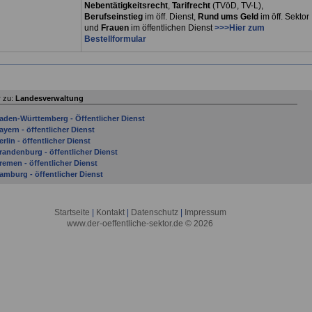
Nebentätigkeitsrecht
,
Tarifrecht
(TVöD, TV-L),
Berufseinstieg
im öff. Dienst,
Rund ums Geld
im öff. Sektor
und
Frauen
im öffentlichen Dienst
>>>Hier zum
Bestellformular
 zu:
Landesverwaltung
aden-Württemberg - Öffentlicher Dienst
ayern - öffentlicher Dienst
erlin - öffentlicher Dienst
randenburg - öffentlicher Dienst
remen - öffentlicher Dienst
amburg - öffentlicher Dienst
essen - öffentlicher Dienst
ecklenburg-Vorpommern - öffentlicher Dienst
iedersachsen - öffentlicher Dienst
Startseite
|
Kontakt
|
Datenschutz
|
Impressum
ordrhein-Westfalen - öffentlicher Dienst
www.der-oeffentliche-sektor.de © 2026
egelungen im öffentlichen Dienst der Länder
heinland-Pfalz - öffentlicher Dienst
aarland - öffentlicher Dienst
achsen - öffentlicher Dienst
achsen-Anhalt - öffentlicher Dienst
chleswig-Holstein - öffentlicher Dienst
hüringen - öffentlicher Dienst