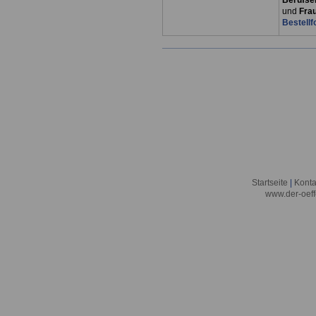
Berufsei
und
Fra
Bestellf
Startseite
|
Konta
www.der-oeff