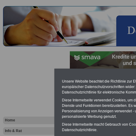
Information
Unsere Website beachtet die Richtlinie zur 
europäischer Datenschutzvorschriften wide
Datenschutzrichtlinie für elektronische Komm
Lehrerinne
Diese Internetseite verwendet Cookies, um 
Dienste und Funktionen bereitzustellen. Es
Personalisierung von Anzeigen verwendet - un
Vorteile für den
personalisierte Werbung genutzt.
öffentlichen Dienst
Home
Vergleichen und sparen:
Diese Internetseite macht Gebrauch von Cooki
Berufsunfähigkeitsabsicherung
Datenschutzrichtlinie.
Info & Rat
-
Krankenzusatzversicherung
-