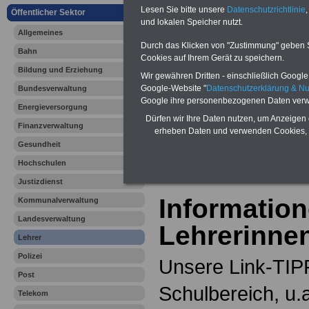
Online-Vergleich Gesetzliche
Lesen Sie bitte unsere
Datenschutzrichtlinie
,
Öffentlicher Sektor
Krankenkassen
-
und lokalen Speicher nutzt.
Zahnzusatzversicherung
-
Allgemeines
Durch das Klicken von "Zustimmung" geben Sie
Bahn
Cookies auf Ihrem Gerät zu speichern.
Bildung und Erziehung
Ihr Berufsunfäh
Wir gewähren Dritten - einschließlich Google -
Google-Website "
Datenschutzerklärung & N
Bundesverwaltung
Google ihre personenbezogenen Daten verw
den Fall der Fä
Energieversorgung
Dürfen wir Ihre Daten nutzen, um Anzeigen 
Finanzverwaltung
Leben
erheben Daten und verwenden Cookies, 
Gesundheit
Hochschulen
Justizdienst
Information
Kommunalverwaltung
Landesverwaltung
Lehrerinne
Lehrer
Polizei
Unsere Link-TIPP
Post
Schulbereich, u.
Telekom