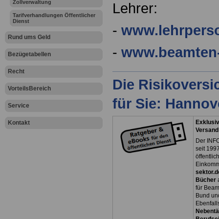
Zollverwaltung
Lehrer:
Tarifverhandlungen Öffentlicher
Dienst
-
www.lehrperso
Rund ums Geld
-
www.beamten-
Bezügetabellen
Recht
Die Risikovers
VorteilsBereich
für Sie: Hanno
Service
Exklusiv
Kontakt
Versand
Der INFO
seit 1997
öffentli
Einkomm
sektor.d
Bücher
für Bea
Bund un
Ebenfall
Nebentät