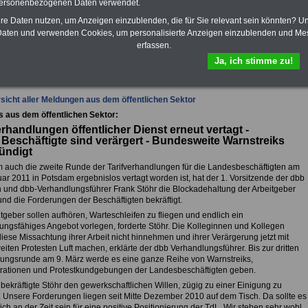
Krankenkassen
-
personenbezogenen Daten verwendet.
zusatzversicherung
-
hre Daten nutzen, um Anzeigen einzublenden, die für Sie relevant sein könnten? U
aten und verwenden Cookies, um personalisierte Anzeigen einzublenden und Me
erfassen.
fsunfähigkeitsschutz - Für den Fall der Fälle: Hannoversche Leben
Ja, ich stimme zu!
sicht aller Meldungen aus dem öffentlichen Sektor
s aus dem öffentlichen Sektor:
erhandlungen öffentlicher Dienst erneut vertagt -
 Beschäftigte sind verärgert - Bundesweite Warnstreiks
ündigt
auch die zweite Runde der Tarifverhandlungen für die Landesbeschäftigten am
ar 2011 in Potsdam ergebnislos vertagt worden ist, hat der 1. Vorsitzende der dbb
on und dbb-Verhandlungsführer Frank Stöhr die Blockadehaltung der Arbeitgeber
t und die Forderungen der Beschäftigten bekräftigt.
tgeber sollen aufhören, Warteschleifen zu fliegen und endlich ein
ungsfähiges Angebot vorlegen, forderte Stöhr. Die Kolleginnen und Kollegen
iese Missachtung ihrer Arbeit nicht hinnehmen und ihrer Verärgerung jetzt mit
ten Protesten Luft machen, erklärte der dbb Verhandlungsführer. Bis zur dritten
ungsrunde am 9. März werde es eine ganze Reihe von Warnstreiks,
ationen und Protestkundgebungen der Landesbeschäftigten geben.
bekräftigte Stöhr den gewerkschaftlichen Willen, zügig zu einer Einigung zu
Unsere Forderungen liegen seit Mitte Dezember 2010 auf dem Tisch. Da sollte es
ich an der Zeit sein für eine positive Positionierung der TdL. Wir stehen sehr wohl