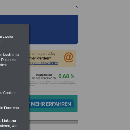
en zweier
ie
Sie möchten regelmäßig
rn bestimmte
informiert werden?
 Daten zur
Anmeldung zum Newsletter
nicht
ite Cookies
 in Form von
s Links zur
mieren, wie