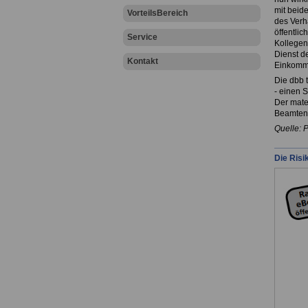
mit beid
VorteilsBereich
des Verh
öffentli
Service
Kollegen
Dienst d
Kontakt
Einkomme
Die dbb t
- einen 
Der mater
Beamtenb
Quelle: 
Die Risi