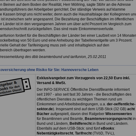
en Beinen auf dem Boden der Realität, Herr Möllring, sagte Stöhr an die Adresse
andlungsführers der Arbeitgeber gerichtet. Der ständige Verweis auf klamme
che Kassen bringt uns nicht weiter, denn auch die Haushaltslage der Kolleginnen un
 ist inzwischen sehr angespannt. Die Bezahlung der Beschäftigten im öffentlichen
er Länder ist in den vergangenen Jahren um über acht Prozent im Vergleich zum
nsdurchschnitt zurückgefallen. Das sind reale Einkommensverluste.
arifunion fordert für die Beschäftigten der Länder bei einer Laufzeit von 14 Monate
Sockelbetrag von 50 Euro und eine Anhebung der Tabellenentgelte um 3 Prozent.
ielle Gehalt der Tarifeinigung muss zeit- und inhaltsgleich auf den
ereich übertragen werden.
Pressemeldung des dbb beamtenbund und tarifunion, 25.02.2011
koversicherung ohne Risiko für Sie: Hannoversche Leben
Exklusivangebot zum Vorzugpreis von 22,50 Euro inkl.
Versand & MwSt.
Der INFO-SERVICE Öffentliche Dienst/Beamte informiert
seit 1997 - also seit fast 30 Jahren - die Beschäftigten des
öffentlichen Dienstes zu wichtigen Themen rund um
Einkommen und Arbeitsbedingungen, u.a.
der-oeffentliche-
sektor.de
). Insgesamt sind auf dem USB-Stick (32 GB)
acht
Bücher
aufgespielt, davon drei
Ratgeber
Wissenswertes
für Beamtinnen und Beamte,
Beamtenversorgungsrecht
in
Bund und Ländern,
Beihilferecht
.in Bund und Ländern.
Ebenfalls auf dem USB-Stick: sind fünf
eBooks
:
Nebentätigkeitsrecht
,
Tarifrecht
(TVöD, TV-L),