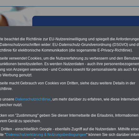
e beachtet die Richtlinie zur EU-Nutzereinwilligung und spiegelt die Anforderung
 Datenschutzvorschriften wider: EU-Datenschutz-Grundverordnung (DSGVO) und d
chtlinie für elektronische Kommunikation (die sogenannte E-Privacy-Richtlinie).
tseite verwendet Cookies, um die Nutzererfahrung zu verbessern und den Benutze
unktionen bereitzustellen. Es werden Nutzerdaten - auch ihre personenbezogenen
ung von Anzeigen verwendet - und Cookies sowohl für personalisierte als auch für 
te Werbung genutzt.
les aus der öffentlichen Verwaltung: Tarifverhandlungen
tseite macht Gebrauch von Cookies von Dritten, siehe dazu weitere Details in der
htlinie.
licher Dienst erneut vertagt - Stöhr: Beschäftigte sind
ert - Bundesweite Warnstreiks angekündigt; 25.02.2011
te unsere
Datenschutzrichtlinie
, um mehr darüber zu erfahren, wie diese Internetse
peicher nutzt.
Vorteile für den
ffentlichen Dienst
cken von "Zustimmung" geben Sie dieser Internetseite die Erlaubnis, Informationen
gleichen und sparen:
hrem Gerät zu speichern.
nfähigkeitsabsicherung
ritten - einschließlich Google - ebenfalls Zugriff auf die Nutzerdaten. Mithilfe eine
enzusatzversicherung
-
-Vergleich Gesetzliche
te "
Datenschutzerklärung & Nutzungsbedingungen
" können Sie sich darüber infor