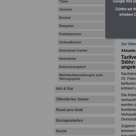
Google ihre 
Tipps
Zahn
Dürfen wir I
Termine
erheben D
Bücher
Ratgeber
Ihr Beru
Publikationen
OnlineBücher
Zur Über
Download-Center
Aktuelle
Tarifv
Newsletter
Stöhr:
angek
Exklusivangebot
Nachdem 
Mehrfachbestellungen zum
25. Febru
Vorzugspreis
tarifuni
kritisier
Info & Rat
Die Arbei
Öffentlicher Sektor
verhandl
werden d
bundeswei
Rund ums Geld
Verhandl
Demonstr
Bezügetabellen
Zugleich 
kommen. 
Recht
nun wirkl