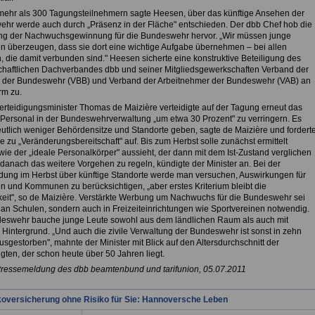
mehr als 300 Tagungsteilnehmern sagte Heesen, über das künftige Ansehen der
hr werde auch durch „Präsenz in der Fläche" entschieden. Der dbb Chef hob die
g der Nachwuchsgewinnung für die Bundeswehr hervor. „Wir müssen junge
 überzeugen, dass sie dort eine wichtige Aufgabe übernehmen – bei allen
, die damit verbunden sind." Heesen sicherte eine konstruktive Beteiligung des
haftlichen Dachverbandes dbb und seiner Mitgliedsgewerkschaften Verband der
der Bundeswehr (VBB) und Verband der Arbeitnehmer der Bundeswehr (VAB) an
rm zu.
rteidigungsminister Thomas de Maizière verteidigte auf der Tagung erneut das
s Personal in der Bundeswehrverwaltung „um etwa 30 Prozent" zu verringern. Es
utlich weniger Behördensitze und Standorte geben, sagte de Maizière und fordert
e zu „Veränderungsbereitschaft" auf. Bis zum Herbst solle zunächst ermittelt
wie der „ideale Personalkörper" aussieht, der dann mit dem Ist-Zustand verglichen
 danach das weitere Vorgehen zu regeln, kündigte der Minister an. Bei der
dung im Herbst über künftige Standorte werde man versuchen, Auswirkungen für
 und Kommunen zu berücksichtigen, „aber erstes Kriterium bleibt die
keit", so de Maizière. Verstärkte Werbung um Nachwuchs für die Bundeswehr sei
r an Schulen, sondern auch in Freizeiteinrichtungen wie Sportvereinen notwendig.
eswehr bauche junge Leute sowohl aus dem ländlichen Raum als auch mit
Hintergrund. „Und auch die zivile Verwaltung der Bundeswehr ist sonst in zehn
sgestorben", mahnte der Minister mit Blick auf den Altersdurchschnitt der
gten, der schon heute über 50 Jahren liegt.
Pressemeldung des dbb beamtenbund und tarifunion, 05.07.2011
koversicherung ohne Risiko für Sie: Hannoversche Leben