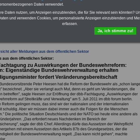
-Vergleich Gesetzliche
personenbezogenen Daten verwendet.
Krankenkassen
-
zusatzversicherung
-
hre Daten nutzen, um Anzeigen einzublenden, die für Sie relevant sein könnten? U
aten und verwenden Cookies, um personalisierte Anzeigen einzublenden und Me
erfassen.
Ja, ich stimme zu!
fsunfähigkeitsschutz - Für den Fall der Fälle: Hannoversche Leben
sicht aller Meldungen aus dem öffentlichen Sektor
s aus dem öffentlichen Sektor:
achtagung zu Auswirkungen der Bundeswehrreform:
n: Eigenständige Bundeswehrverwaltung erhalten
digungsminister fordert Veränderungsbereitschaft
Bundesvorsitzende Peter Heesen hat die Reform der Bundeswehr als „schon lang
ig" bezeichnet. „Aber sie verlangt auch Mut, denn es geht um Veränderungen, die
 betreffen", sagte Heesen zur Eröffnung der dbb-Fachtagung „Auswirkungen der
rreform auf Streitkräfte und Verwaltung" am 5. Juli 2011 im dbb forum berlin.
e Reform gelingen muss, das sind wir der nationalen und der internationalen
it schuldig. Aber wir müssen dabei immer auch die Folgen für die Menschen
." Die politische Situation Deutschlands und der NATO sei heute eine andere als
ründerjahren. „Das erfordert neues Nachdenken im Bereich der
sicherung", sagte der dbb Chef. Allerdings dürfe das Aussetzen der Wehrpflicht
nhergehen mit einem Aussetzen des Artikels 87b des Grundgesetzes, der die
ndigkeit der Bundeswehrverwaltung regelt. „Das kann nicht gehen", machte
lar.