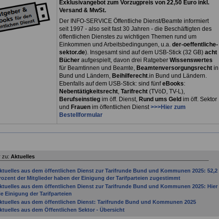
Exklusivangebot zum Vorzugpreis von 22,50 Euro inkl.
Versand & MwSt.
Der INFO-SERVICE Öffentliche Dienst/Beamte informiert
seit 1997 - also seit fast 30 Jahren - die Beschäftigten des
öffentlichen Dienstes zu wichtigen Themen rund um
Einkommen und Arbeitsbedingungen, u.a.
der-oeffentliche-
sektor.de
). Insgesamt sind auf dem USB-Stick (32 GB)
acht
Bücher
aufgespielt, davon drei
Ratgeber
Wissenswertes
für Beamtinnen und Beamte,
Beamtenversorgungsrecht
in
Bund und Ländern,
Beihilferecht
.in Bund und Ländern.
Ebenfalls auf dem USB-Stick: sind fünf
eBooks
:
Nebentätigkeitsrecht
,
Tarifrecht
(TVöD, TV-L),
Berufseinstieg
im öff. Dienst,
Rund ums Geld
im öff. Sektor
und
Frauen
im öffentlichen Dienst
>>>Hier zum
Bestellformular
 zu:
Aktuelles
ktuelles aus dem öffentlichen Dienst zur Tarifrunde Bund und Kommunen 2025: 52,2
rozent der Mitglieder haben der Einigung der Tarifparteien zugestimmt
ktuelles aus dem öffentlichen Dienst zur Tarifrunde Bund und Kommunen 2025: Hier
ie Einigung der Tarifparteien
ktuelles aus dem öffentlichen Dienst: Tarifrunde Bund und Kommunen 2025
ktuelles aus dem Öffentlichen Sektor - Übersicht
ktuelles aus dem öffentlichen Sektor: Bundesregierung beschließt Gesetzentwurf zu