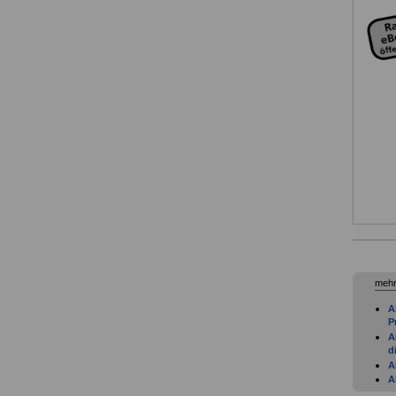
mehr
A
P
A
d
A
A
A