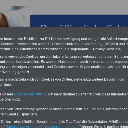
e beachtet die Richtlinie zur EU-Nutzereinwilligung und spiegelt die Anforderung
 Datenschutzvorschriften wider: EU-Datenschutz-Grundverordnung (DSGVO) und d
chtlinie für elektronische Kommunikation (die sogenannte E-Privacy-Richtlinie).
tseite verwendet Cookies, um die Nutzererfahrung zu verbessern und den Benutze
unktionen bereitzustellen. Es werden Nutzerdaten - auch ihre personenbezogenen
ung von Anzeigen verwendet - und Cookies sowohl für personalisierte als auch für 
te Werbung genutzt.
les aus der öffentlichen Verwaltung: DBB-Fachtagung zu
tseite macht Gebrauch von Cookies von Dritten, siehe dazu weitere Details in der
rkungen der Bundeswehrreform: Heesen: Eigenständige
htlinie.
wehrverwaltung erhalten - Verteidigungsminister fordert
erungsbereitschaft; 05.07.2011
te unsere
Datenschutzrichtlinie
, um mehr darüber zu erfahren, wie diese Internetse
peicher nutzt.
Vorteile für den
cken von "Zustimmung" geben Sie dieser Internetseite die Erlaubnis, Informationen
ffentlichen Dienst
hrem Gerät zu speichern.
gleichen und sparen:
nfähigkeitsabsicherung
ritten - einschließlich Google - ebenfalls Zugriff auf die Nutzerdaten. Mithilfe eine
enzusatzversicherung
-
te "
Datenschutzerklärung & Nutzungsbedingungen
" können Sie sich darüber infor