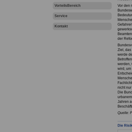
VorteilsBereich
Vor den 
Bundeswe
Bedeutun
Service
Menschen
Gefahren
Kontakt
gewerksc
Beamten 
der Refo
Bundesve
Ziel, da
werde de
Betroffen
werden, 
wird, um
Entschei
Menschen
Fachlich
nicht nu
Die Bund
urbanem 
Jahren au
Beschäfti
Quelle: 
Die Risi