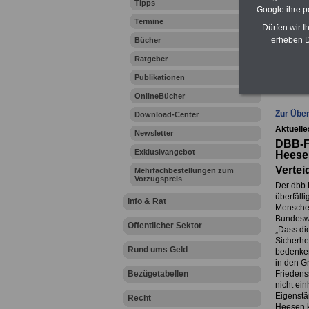
Tipps
Online
Google ihre 
Termine
Zahn
Dürfen wir I
erheben D
Bücher
Ratgeber
Ihr Beru
Publikationen
OnlineBücher
Zur Über
Download-Center
Aktuelle
Newsletter
DBB-F
Exklusivangebot
Heese
Vertei
Mehrfachbestellungen zum
Vorzugspreis
Der dbb 
überfäll
Info & Rat
Menschen
Bundesweh
Öffentlicher Sektor
„Dass di
Sicherhe
Rund ums Geld
bedenken
in den G
Bezügetabellen
Friedens
nicht ei
Eigenstä
Recht
Heesen k