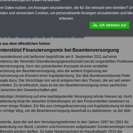
personenbezogenen Daten verwendet.
hre Daten nutzen, um Anzeigen einzublenden, die für Sie relevant sein könnten? U
aten und verwenden Cookies, um personalisierte Anzeigen einzublenden und Me
erfassen.
fsunfähigkeitsschutz - Für den Fall der Fälle: Hannoversche Leben
Ja, ich stimme zu!
sicht aller Meldungen aus dem öffentlichen Sektor
s aus dem öffentlichen Sektor:
nterstützt Finanzierungsmix bei Beamtenversorgung
beamtenbund und tarifunion begrüßt die am 8. September 2011 auf einer
nferenz der Vereinten Dienstleistungsgewerkschaft (ver.di) vorgestellten Positione
tenversorgung. Kern des präsentierten Konzepts ist eine verstärkte
anzierung der Beamtenversorgung, also die weitere Ergänzung der
nanzierung um Element einer Kapitaldeckung. Der dbb Bundesvorsitzende Peter
agte dazu: Die Vorschläge von ver.di entsprechen den Thesen, die wir seit vielen
rtreten. Es ist erfreulich, dass es bei der Beamtenversorgung einen sachlichen
zwischen den Gewerkschaften gibt.
lständige Umstellung auf eine kapitalgedeckte Versorgung lehnte Heesen ab. Auch
taldeckung birgt die aktuellen Entwicklungen an den Finanzmärkten beweisen es
mmer einige Risiken. Ein Mix aus Umlagefinanzierung und Kapitaldeckung ist dahe
r richtige Weg, um die Beamtenversorgung dauerhaft zu stabilisieren, so der dbb-
etonte, dass die seit den Versorgungsreformen in den Jahren 1997 bis 2001 für
taldeckung von Bund, Ländern und Kommunen aufgebauten Sondervermögen nich
fremdet werden dürften. So habe Niedersachsen im Haushaltsjahr 2010 die