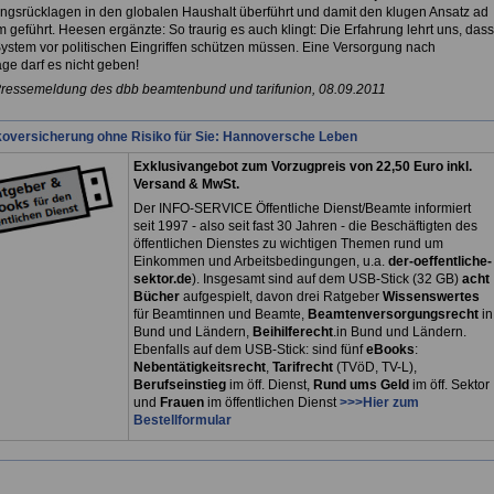
ngsrücklagen in den globalen Haushalt überführt und damit den klugen Ansatz ad
geführt. Heesen ergänzte: So traurig es auch klingt: Die Erfahrung lehrt uns, dass
System vor politischen Eingriffen schützen müssen. Eine Versorgung nach
ge darf es nicht geben!
Pressemeldung des dbb beamtenbund und tarifunion, 08.09.2011
koversicherung ohne Risiko für Sie: Hannoversche Leben
Exklusivangebot zum Vorzugpreis von 22,50 Euro inkl.
Versand & MwSt.
Der INFO-SERVICE Öffentliche Dienst/Beamte informiert
seit 1997 - also seit fast 30 Jahren - die Beschäftigten des
öffentlichen Dienstes zu wichtigen Themen rund um
Einkommen und Arbeitsbedingungen, u.a.
der-oeffentliche-
sektor.de
). Insgesamt sind auf dem USB-Stick (32 GB)
acht
Bücher
aufgespielt, davon drei
Ratgeber
Wissenswertes
für Beamtinnen und Beamte,
Beamtenversorgungsrecht
in
Bund und Ländern,
Beihilferecht
.in Bund und Ländern.
Ebenfalls auf dem USB-Stick: sind fünf
eBooks
:
Nebentätigkeitsrecht
,
Tarifrecht
(TVöD, TV-L),
Berufseinstieg
im öff. Dienst,
Rund ums Geld
im öff. Sektor
und
Frauen
im öffentlichen Dienst
>>>Hier zum
Bestellformular