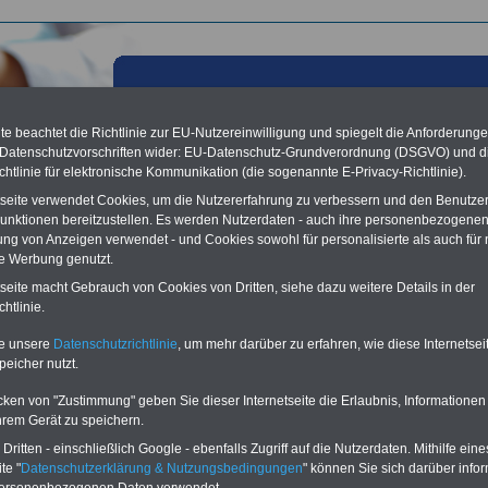
e beachtet die Richtlinie zur EU-Nutzereinwilligung und spiegelt die Anforderung
 Datenschutzvorschriften wider: EU-Datenschutz-Grundverordnung (DSGVO) und d
chtlinie für elektronische Kommunikation (die sogenannte E-Privacy-Richtlinie).
tseite verwendet Cookies, um die Nutzererfahrung zu verbessern und den Benutze
unktionen bereitzustellen. Es werden Nutzerdaten - auch ihre personenbezogenen
ung von Anzeigen verwendet - und Cookies sowohl für personalisierte als auch für 
te Werbung genutzt.
tseite macht Gebrauch von Cookies von Dritten, siehe dazu weitere Details in der
les aus der öffentlichen Verwaltung: DBB unterstützt
htlinie.
ierungsmix bei Beamtenversorgung; 08.09.2011
te unsere
Datenschutzrichtlinie
, um mehr darüber zu erfahren, wie diese Internetse
Vorteile für den
peicher nutzt.
ffentlichen Dienst
gleichen und sparen:
cken von "Zustimmung" geben Sie dieser Internetseite die Erlaubnis, Informationen
nfähigkeitsabsicherung
hrem Gerät zu speichern.
enzusatzversicherung
-
ritten - einschließlich Google - ebenfalls Zugriff auf die Nutzerdaten. Mithilfe eine
-Vergleich Gesetzliche
Krankenkassen
-
te "
Datenschutzerklärung & Nutzungsbedingungen
" können Sie sich darüber infor
zusatzversicherung
-