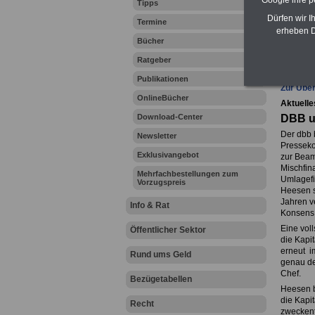
Google ihre 
Tipps
Dürfen wir I
Termine
erheben D
Bücher
Ihr Beru
Ratgeber
Publikationen
Zur Über
OnlineBücher
Aktuelle
Download-Center
DBB u
Der dbb 
Newsletter
Presseko
Exklusivangebot
zur Beam
Mischfin
Mehrfachbestellungen zum
Umlagefi
Vorzugspreis
Heesen s
Jahren ve
Info & Rat
Konsens 
Eine vol
Öffentlicher Sektor
die Kapi
erneut i
Rund ums Geld
genau de
Chef.
Bezügetabellen
Heesen b
die Kapi
Recht
zweckent