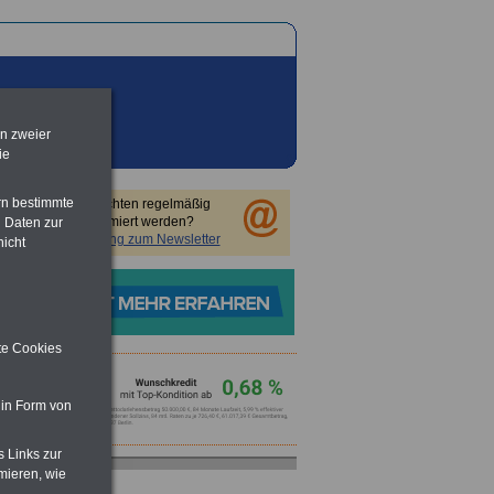
en zweier
ie
rn bestimmte
Sie möchten regelmäßig
informiert werden?
 Daten zur
Anmeldung zum Newsletter
nicht
ite Cookies
 in Form von
s Links zur
mieren, wie