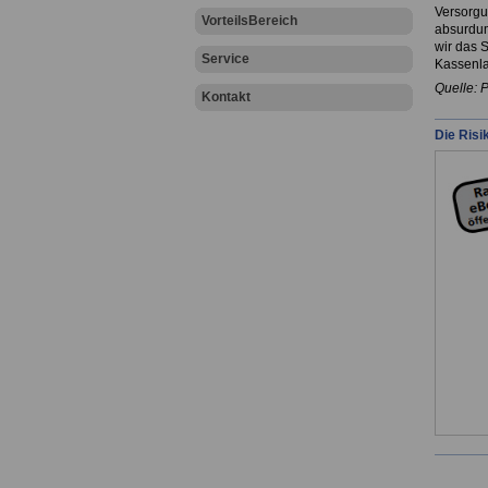
Versorgu
VorteilsBereich
absurdum 
wir das 
Service
Kassenla
Quelle: 
Kontakt
Die Risi