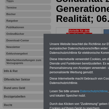
Tipps
Generatione
Termine
Bücher
Realität; 0
Ratgeber
Publikationen
Vorteile für den
OnlineBücher
öffentlichen Dienst
Vergleichen und sparen:
Download-Center
Berufsunfähigkeitsabsicherung
Unsere Website beachtet die Richtlinie zur 
Newsletter
-
Krankenzusatzversicherung
-
europäischer Datenschutzvorschriften wide
Online-Vergleich Gesetzliche
Datenschutzrichtlinie für elektronische Komm
Exklusivangebot
Krankenkassen
-
Diese Internetseite verwendet Cookies, um 
Zahnzusatzversicherung
-
Mehrfachbestellungen zum
Vorzugspreis
Dienste und Funktionen bereitzustellen. Es
Personalisierung von Anzeigen verwendet - un
Info & Rat
personalisierte Werbung genutzt.
Ihr Berufsunfäh
Diese Internetseite macht Gebrauch von Cooki
Öffentlicher Sektor
Datenschutzrichtlinie.
den Fall der Fä
Rund ums Geld
Lesen Sie bitte unsere
Datenschutzrichtlinie
,
und lokalen Speicher nutzt.
Leben
Bezügetabellen
Durch das Klicken von "Zustimmung" geben Sie
Recht
Cookies auf Ihrem Gerät zu speichern.