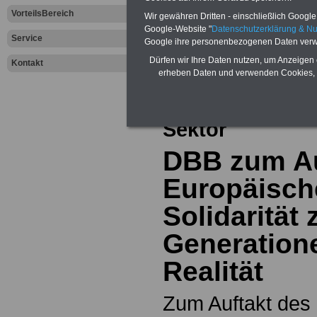
VorteilsBereich
Wir gewähren Dritten - einschließlich Google -
Google-Website "
Datenschutzerklärung & N
Zur Übersicht a
Service
Google ihre personenbezogenen Daten verw
Dürfen wir Ihre Daten nutzen, um Anzeigen 
Kontakt
dem öffentliche
erheben Daten und verwenden Cookies, 
Aktuelles aus d
Sektor
DBB zum Au
Europäisch
Solidarität
Generatione
Realität
Zum Auftakt des