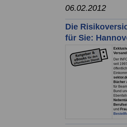
06.02.2012
Die Risikovers
für Sie: Hanno
Exklusiv
Versand
Der INFO
seit 1997
öffentli
Einkomm
sektor.d
Bücher
für Bea
Bund un
Ebenfall
Nebentät
Berufsei
und
Fra
Bestellf