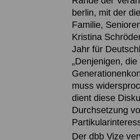
Rande der Veran
berlin, mit der d
Familie, Seniore
Kristina Schröde
Jahr für Deutschl
„Denjenigen, die
Generationenkonf
muss widersproc
dient diese Disk
Durchsetzung v
Partikularinteres
Der dbb Vize ve