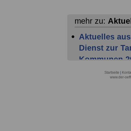
mehr zu:
Aktue
Aktuelles aus
Dienst zur T
Kommunen 202
Mitglieder ha
Startseite
|
Konta
www.der-oeff
Tarifparteien
Aktuelles aus
Dienst zur T
Kommunen 202
Einigung der 