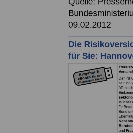
Quelle: Pressem
Bundesministeri
09.02.2012
Die Risikovers
für Sie: Hanno
Exklusiv
Versand
Der INFO
seit 1997
öffentli
Einkomm
sektor.d
Bücher
für Bea
Bund un
Ebenfall
Nebentät
Berufsei
und
Fra