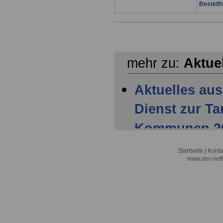
Bestellf
mehr zu:
Aktue
Aktuelles aus
Dienst zur T
Kommunen 202
Mitglieder ha
Startseite
|
Konta
www.der-oeff
Tarifparteien
Aktuelles aus
Dienst zur T