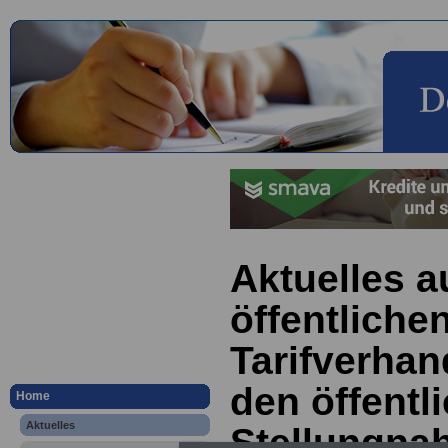
Aktuelles a
öffentliche
Tarifverhan
den öffentl
Home
Aktuelles
Stellungna