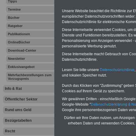
Tipps
Bundesinne
Termine
Unsere Website beachtet die Richtlinie zur 
europäischer Datenschutzvorschriften wide
Bücher
den Lohnfo
Datenschutzrichtlinie für elektronische Komm
Ratgeber
Diese Internetseite verwendet Cookies, um 
Gewerkscha
Publikationen
Dienste und Funktionen bereitzustellen. Es
Personalisierung von Anzeigen verwendet - un
OnlineBücher
09.02.2012
personalisierte Werbung genutzt.
Download-Center
Diese Internetseite macht Gebrauch von Cooki
Newsletter
Datenschutzrichtlinie.
Vorteile für den
Exklusivangebot
öffentlichen Dienst
Lesen Sie bitte unsere
Datenschutzrichtlinie
,
Vergleichen und sparen:
und lokalen Speicher nutzt.
Mehrfachbestellungen zum
Vorzugspreis
Berufsunfähigkeitsabsicherung
-
Krankenzusatzversicherung
-
Durch das Klicken von "Zustimmung" geben Sie
Info & Rat
Online-Vergleich Gesetzliche
Cookies auf Ihrem Gerät zu speichern.
Krankenkassen
-
Wir gewähren Dritten - einschließlich Google -
Zahnzusatzversicherung
-
Öffentlicher Sektor
Google-Website "
Datenschutzerklärung & N
Google ihre personenbezogenen Daten verw
Rund ums Geld
Dürfen wir Ihre Daten nutzen, um Anzeigen 
Bezügetabellen
Ihr Berufsunfäh
erheben Daten und verwenden Cookies, 
Recht
den Fall der Fä