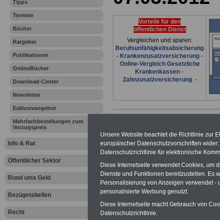
Tipps
Termine
Vorteile für den
Bücher
öffentlichen Dienst
Vergleichen und sparen:
Ratgeber
Berufsunfähigkeitsabsicherung
Publikationen
-
Krankenzusatzversicherung
-
Online-Vergleich Gesetzliche
OnlineBücher
Krankenkassen
-
Zahnzusatzversicherung
-
Download-Center
Newsletter
Exklusivangebot
Ihr Berufsunfäh
Mehrfachbestellungen zum
Vorzugspreis
den Fall der Fä
Unsere Website beachtet die Richtlinie zur 
europäischer Datenschutzvorschriften wide
Info & Rat
Datenschutzrichtlinie für elektronische Komm
Leben
Öffentlicher Sektor
Diese Internetseite verwendet Cookies, um 
Dienste und Funktionen bereitzustellen. Es
Rund ums Geld
Personalisierung von Anzeigen verwendet - un
personalisierte Werbung genutzt.
Bezügetabellen
Diese Internetseite macht Gebrauch von Cooki
Zur Übersicht a
Recht
Datenschutzrichtlinie.