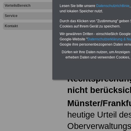
dem öffentliche
VorteilsBereich
Lesen Sie bitte unsere
Datenschutzrichtlinie
,
und lokalen Speicher nutzt.
Aktuelles aus d
Service
Durch das Klicken von "Zustimmung" geben Sie
Kontakt
Cookies auf Ihrem Gerät zu speichern.
Sektor
Wir gewähren Dritten - einschließlich Google -
GEW: „OVG
Google-Website "
Datenschutzerklärung & N
Google ihre personenbezogenen Daten verw
verharrt in
Dürfen wir Ihre Daten nutzen, um Anzeigen 
erheben Daten und verwenden Cookies, 
Beamtenstreik:
Rechtsprechung
nicht berücksic
Münster/Frankfu
heutige Urteil de
Oberverwaltungs