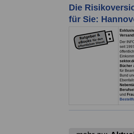
Die Risikovers
für Sie: Hanno
Exklusiv
Versand
Der INFO
seit 1997
öffentli
Einkomm
sektor.d
Bücher
für Bea
Bund un
Ebenfall
Nebentät
Berufsei
und
Fra
Bestellf