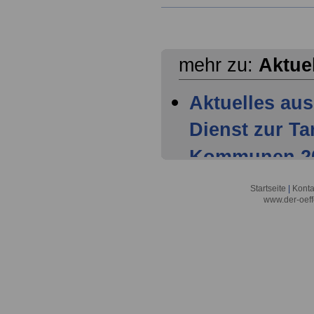
mehr zu:
Aktue
Aktuelles aus
Dienst zur T
Kommunen 202
Mitglieder ha
Startseite
|
Konta
www.der-oeff
Tarifparteien
Aktuelles aus
Dienst zur T
Kommunen 202