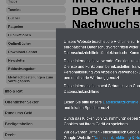
Tipps
DBB Chef H
Termine
Bücher
Nachwuchs 
Ratgeber
einmischen
Publikationen
Unsere Website beachtet die Richtlinie zur 
OnlineBücher
europäischer Datenschutzvorschriften wide
Download-Center
Vorteile für den
Datenschutzrichtlinie für elektronische Komm
öffentlichen Dienst
Newsletter
Diese Internetseite verwendet Cookies, um 
Vergleichen und sparen:
Dienste und Funktionen bereitzustellen. Es
Exklusivangebot
Berufsunfähigkeitsabsicherung
Personalisierung von Anzeigen verwendet - un
-
Krankenzusatzversicherung
-
Mehrfachbestellungen zum
personalisierte Werbung genutzt.
Online-Vergleich Gesetzliche
Vorzugspreis
Krankenkassen
-
Diese Internetseite macht Gebrauch von Cooki
Zahnzusatzversicherung
-
Info & Rat
Datenschutzrichtlinie.
Lesen Sie bitte unsere
Datenschutzrichtlinie
,
Öffentlicher Sektor
und lokalen Speicher nutzt.
Ihr Berufsunfäh
Rund ums Geld
Durch das Klicken von "Zustimmung" geben Sie
den Fall der Fä
Cookies auf Ihrem Gerät zu speichern.
Bezügetabellen
Wir gewähren Dritten - einschließlich Google -
Recht
Leben
Google-Website "
Datenschutzerklärung & N