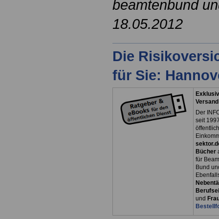
beamtenbund und 
18.05.2012
Die Risikovers
für Sie: Hanno
Exklusiv
Versand
Der INFO
seit 1997
öffentli
Einkomm
sektor.d
Bücher
für Bea
Bund un
Ebenfall
Nebentät
Berufsei
und
Fra
Bestellf