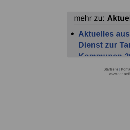
mehr zu:
Aktue
Aktuelles aus
Dienst zur T
Kommunen 202
Mitglieder ha
Startseite
|
Konta
www.der-oeff
Tarifparteien
Aktuelles aus
Dienst zur T
Kommunen 202
Einigung der 