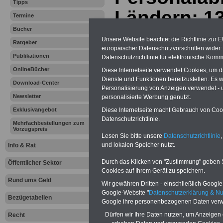
Tipps
Ländern; 1
Termine
Bücher
Unsere Website beachtet die Richtlinie zur 
Vorteile für den
Ratgeber
europäischer Datenschutzvorschriften wide
öffentlichen Dienst
Publikationen
Datenschutzrichtlinie für elektronische Komm
Vergleichen und sparen:
Berufsunfähigkeitsabsicherung
OnlineBücher
Diese Internetseite verwendet Cookies, um 
-
Krankenzusatzversicherung
-
Dienste und Funktionen bereitzustellen. Es
Download-Center
Online-Vergleich Gesetzliche
Personalisierung von Anzeigen verwendet - un
Krankenkassen
-
Newsletter
personalisierte Werbung genutzt.
Zahnzusatzversicherung
-
Exklusivangebot
Diese Internetseite macht Gebrauch von Cooki
Datenschutzrichtlinie.
Mehrfachbestellungen zum
Vorzugspreis
Lesen Sie bitte unsere
Datenschutzrichtlinie
,
Ihr Berufsunfäh
und lokalen Speicher nutzt.
Info & Rat
den Fall der Fä
Durch das Klicken von "Zustimmung" geben Sie
Öffentlicher Sektor
Cookies auf Ihrem Gerät zu speichern.
Leben
Rund ums Geld
Wir gewähren Dritten - einschließlich Google -
Google-Website "
Datenschutzerklärung & N
Bezügetabellen
Google ihre personenbezogenen Daten verw
Dürfen wir Ihre Daten nutzen, um Anzeigen 
Recht