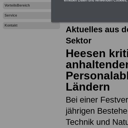
erheben Daten und verwenden Cookies, 
Zur Übersicht a
VorteilsBereich
dem öffentliche
Service
Kontakt
Aktuelles aus d
Sektor
Heesen kriti
anhaltende
Personalab
Ländern
Bei einer Festve
jährigen Besteh
Technik und Nat