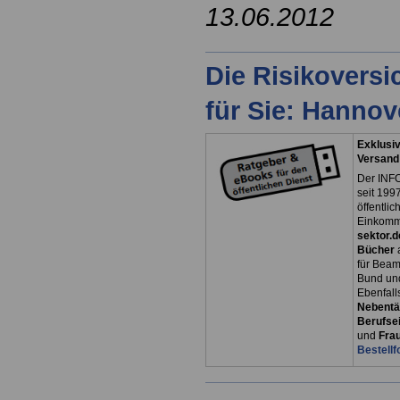
13.06.2012
Die Risikovers
für Sie: Hanno
Exklusiv
Versand
Der INFO
seit 1997
öffentli
Einkomm
sektor.d
Bücher
für Bea
Bund un
Ebenfall
Nebentät
Berufsei
und
Fra
Bestellf