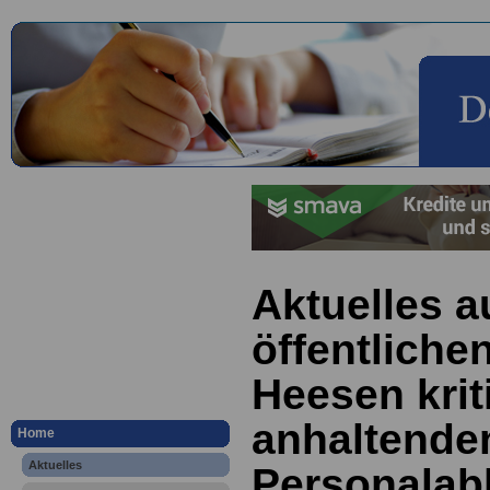
Aktuelles a
öffentliche
Heesen kriti
anhaltende
Home
Aktuelles
Personalab