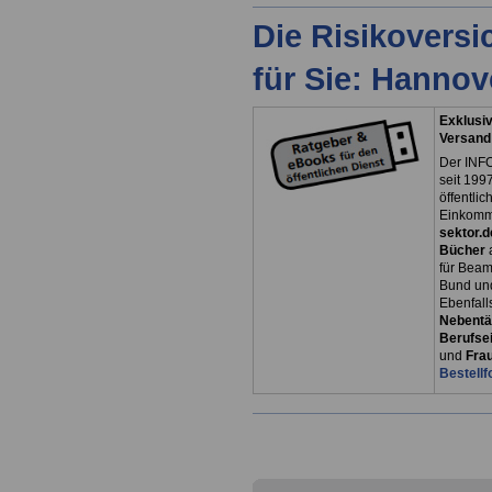
Die Risikovers
für Sie: Hanno
Exklusiv
Versand
Der INFO
seit 1997
öffentli
Einkomm
sektor.d
Bücher
für Bea
Bund un
Ebenfall
Nebentät
Berufsei
und
Fra
Bestellf