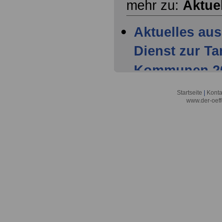
mehr zu:
Aktue
Aktuelles aus
Dienst zur T
Kommunen 202
Mitglieder ha
Startseite
|
Konta
www.der-oeff
Tarifparteien
Aktuelles aus
Dienst zur T
Kommunen 202
Einigung der 
Aktuelles aus