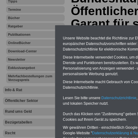
Tipps
Öffentlicher
Termine
Bücher
Garant für 
Ratgeber
Handlungsf
Publikationen
Unsere Website beachtet die Richtlinie zur 
OnlineBücher
europäischer Datenschutzvorschriften wide
20.06.2012
Datenschutzrichtlinie für elektronische Komm
Download-Center
Diese Internetseite verwendet Cookies, um 
Newsletter
Dienste und Funktionen bereitzustellen. Es
Vorteile für den
Exklusivangebot
Personalisierung von Anzeigen verwendet - un
öffentlichen Dienst
personalisierte Werbung genutzt.
Vergleichen und sparen:
Mehrfachbestellungen zum
Vorzugspreis
Berufsunfähigkeitsabsicherung
Diese Internetseite macht Gebrauch von Cooki
-
Krankenzusatzversicherung
-
Datenschutzrichtlinie.
Info & Rat
Online-Vergleich Gesetzliche
Krankenkassen
-
Lesen Sie bitte unsere
Datenschutzrichtlinie
,
Zahnzusatzversicherung
-
Öffentlicher Sektor
und lokalen Speicher nutzt.
Rund ums Geld
Durch das Klicken von "Zustimmung" geben Sie
Cookies auf Ihrem Gerät zu speichern.
Bezügetabellen
Ihr Berufsunfäh
Wir gewähren Dritten - einschließlich Google -
Google-Website "
Datenschutzerklärung & N
Recht
den Fall der Fä