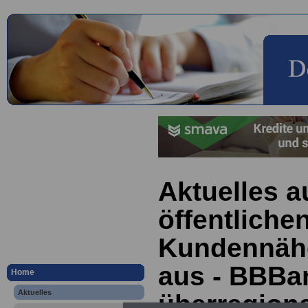
Aktuelles a
öffentliche
Kundennähe
aus - BBBa
Home
Aktuelles
überregiona