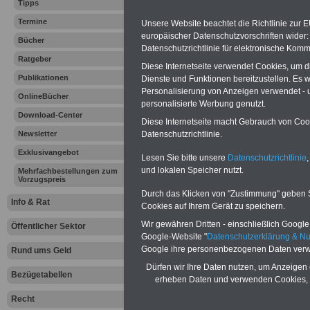
Tipps
2012 gewähl
Termine
Unsere Website beachtet die Richtlinie zur 
europäischer Datenschutzvorschriften wide
Bücher
Datenschutzrichtlinie für elektronische Komm
Vorteile für den
Ratgeber
Diese Internetseite verwendet Cookies, um 
öffentlichen Dienst
Publikationen
Dienste und Funktionen bereitzustellen. Es
Vergleichen und sparen:
Personalisierung von Anzeigen verwendet - un
Berufsunfähigkeitsabsicherung
OnlineBücher
personalisierte Werbung genutzt.
-
Krankenzusatzversicherung
-
Download-Center
Online-Vergleich Gesetzliche
Diese Internetseite macht Gebrauch von Cooki
Krankenkassen
-
Datenschutzrichtlinie.
Newsletter
Zahnzusatzversicherung
-
Exklusivangebot
Lesen Sie bitte unsere
Datenschutzrichtlinie
,
und lokalen Speicher nutzt.
Mehrfachbestellungen zum
Vorzugspreis
Ihr Berufsunfäh
Durch das Klicken von "Zustimmung" geben Sie
Info & Rat
Cookies auf Ihrem Gerät zu speichern.
den Fall der Fä
Wir gewähren Dritten - einschließlich Google -
Öffentlicher Sektor
Google-Website "
Datenschutzerklärung & N
Leben
Google ihre personenbezogenen Daten verw
Rund ums Geld
Dürfen wir Ihre Daten nutzen, um Anzeigen 
Bezügetabellen
erheben Daten und verwenden Cookies, 
Recht