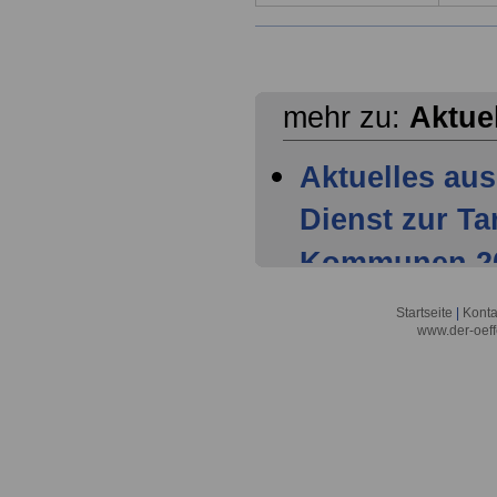
mehr zu:
Aktue
Aktuelles aus
Dienst zur T
Kommunen 202
Mitglieder ha
Startseite
|
Konta
www.der-oeff
Tarifparteien
Aktuelles aus
Dienst zur T
Kommunen 202