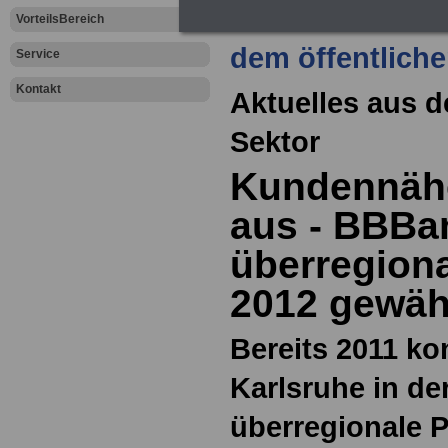
Zur Übersicht a
VorteilsBereich
dem öffentliche
Service
Kontakt
Aktuelles aus d
Sektor
Kundennähe
aus - BBBa
überregiona
2012 gewäh
Bereits 2011 k
Karlsruhe in de
überregionale P