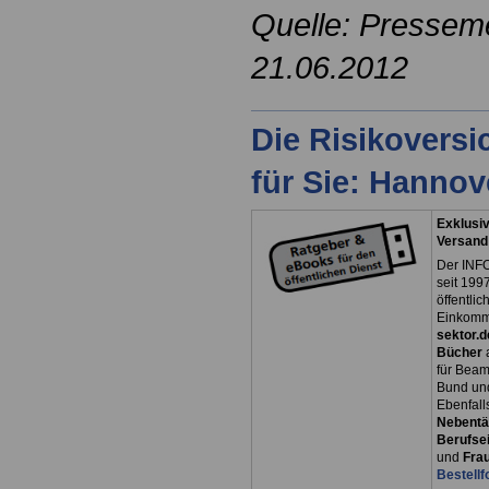
Quelle: Pressem
21.06.2012
Die Risikovers
für Sie: Hanno
Exklusiv
Versand
Der INFO
seit 1997
öffentli
Einkomm
sektor.d
Bücher
für Bea
Bund un
Ebenfall
Nebentät
Berufsei
und
Fra
Bestellf