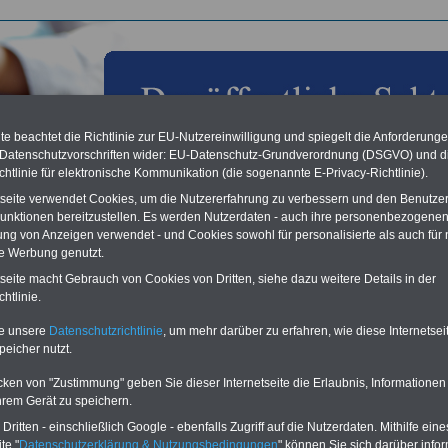
e beachtet die Richtlinie zur EU-Nutzereinwilligung und spiegelt die Anforderung
 Datenschutzvorschriften wider: EU-Datenschutz-Grundverordnung (DSGVO) und d
chtlinie für elektronische Kommunikation (die sogenannte E-Privacy-Richtlinie).
tseite verwendet Cookies, um die Nutzererfahrung zu verbessern und den Benutze
unktionen bereitzustellen. Es werden Nutzerdaten - auch ihre personenbezogenen
ung von Anzeigen verwendet - und Cookies sowohl für personalisierte als auch für 
te Werbung genutzt.
les aus der öffentlichen Verwaltung: Genossenschaften:
tseite macht Gebrauch von Cookies von Dritten, siehe dazu weitere Details in der
haftsmodell mit Vergangenheit für die Zukunft; 28.06.2012
htlinie.
Vorteile für den
te unsere
Datenschutzrichtlinie
, um mehr darüber zu erfahren, wie diese Internetse
ffentlichen Dienst
peicher nutzt.
gleichen und sparen:
nfähigkeitsabsicherung
cken von "Zustimmung" geben Sie dieser Internetseite die Erlaubnis, Informationen
enzusatzversicherung
-
hrem Gerät zu speichern.
-Vergleich Gesetzliche
ritten - einschließlich Google - ebenfalls Zugriff auf die Nutzerdaten. Mithilfe eine
Krankenkassen
-
te "
Datenschutzerklärung & Nutzungsbedingungen
" können Sie sich darüber infor
zusatzversicherung
-