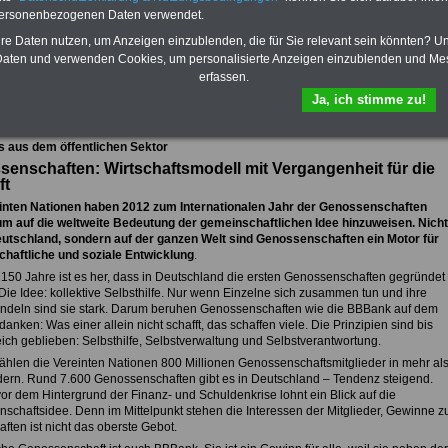
personenbezogenen Daten verwendet.
hre Daten nutzen, um Anzeigen einzublenden, die für Sie relevant sein könnten? U
aten und verwenden Cookies, um personalisierte Anzeigen einzublenden und Me
fsunfähigkeitsschutz - Für den Fall der Fälle: Hannoversche Leben
erfassen.
Ja, ich stimme zu!
sicht aller Meldungen aus dem öffentlichen Dienst
s aus dem öffentlichen Sektor
enschaften: Wirtschaftsmodell mit Vergangenheit für die
ft
inten Nationen haben 2012 zum Internationalen Jahr der Genossenschaften
 um auf die weltweite Bedeutung der gemeinschaftlichen Idee hinzuweisen. Nicht
eutschland, sondern auf der ganzen Welt sind Genossenschaften ein Motor für
schaftliche und soziale Entwicklung
.
 150 Jahre ist es her, dass in Deutschland die ersten Genossenschaften gegründet
Die Idee: kollektive Selbsthilfe. Nur wenn Einzelne sich zusammen tun und ihre
ündeln sind sie stark. Darum beruhen Genossenschaften wie die BBBank auf dem
nken: Was einer allein nicht schafft, das schaffen viele. Die Prinzipien sind bis
eich geblieben: Selbsthilfe, Selbstverwaltung und Selbstverantwortung.
zählen die Vereinten Nationen 800 Millionen Genossenschaftsmitglieder in mehr al
ern. Rund 7.600 Genossenschaften gibt es in Deutschland – Tendenz steigend.
or dem Hintergrund der Finanz- und Schuldenkrise lohnt ein Blick auf die
schaftsidee. Denn im Mittelpunkt stehen die Interessen der Mitglieder, Gewinne z
aften ist nicht das oberste Gebot.