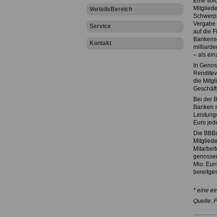
Eine solc
Mitglied
VorteilsBereich
Schwerpu
Vergabe 
Service
auf die 
Bankense
Kontakt
milliard
– als ei
In Genos
Renditevo
die Mitgl
Geschäft
Bei der 
Banken s
Leistung
Euro jede
Die BBBa
Mitglied
Mitarbei
genossen
Mio. Euro
bereitges
* eine e
Quelle: 