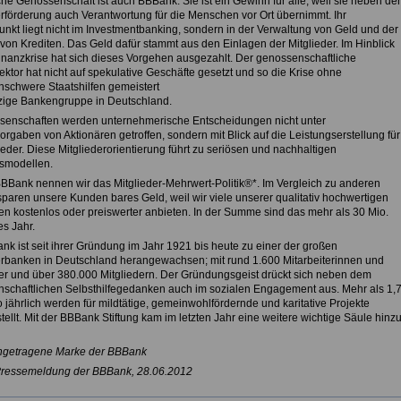
he Genossenschaft ist auch BBBank. Sie ist ein Gewinn für alle, weil sie neben der
erförderung auch Verantwortung für die Menschen vor Ort übernimmt. Ihr
nkt liegt nicht im Investmentbanking, sondern in der Verwaltung von Geld und der
von Krediten. Das Geld dafür stammt aus den Einlagen der Mitglieder. Im Hinblick
Finanzkrise hat sich dieses Vorgehen ausgezahlt. Der genossenschaftliche
ktor hat nicht auf spekulative Geschäfte gesetzt und so die Krise ohne
enschwere Staatshilfen gemeistert
nzige Bankengruppe in Deutschland.
senschaften werden unternehmerische Entscheidungen nicht unter
rgaben von Aktionären getroffen, sondern mit Blick auf die Leistungserstellung für
ieder. Diese Mitgliederorientierung führt zu seriösen und nachhaltigen
smodellen.
BBBank nennen wir das Mitglieder-Mehrwert-Politik®*. Im Vergleich zu anderen
paren unsere Kunden bares Geld, weil wir viele unserer qualitativ hochwertigen
en kostenlos oder preiswerter anbieten. In der Summe sind das mehr als 30 Mio.
s Jahr.
nk ist seit ihrer Gründung im Jahr 1921 bis heute zu einer der großen
erbanken in Deutschland herangewachsen; mit rund 1.600 Mitarbeiterinnen und
ter und über 380.000 Mitgliedern. Der Gründungsgeist drückt sich neben dem
schaftlichen Selbsthilfegedanken auch im sozialen Engagement aus. Mehr als 1,
 jährlich werden für mildtätige, gemeinwohlfördernde und karitative Projekte
tellt. Mit der BBBank Stiftung kam im letzten Jahr eine weitere wichtige Säule hinzu
ingetragene Marke der BBBank
Pressemeldung der BBBank, 28.06.2012