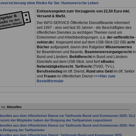
koversicherung ohne Risiko für Sie: Hannoversche Leben
Exklusivangebot zum Vorzugpreis von 22,50 Euro inkl.
Versand & MwSt.
Der INFO-SERVICE Öffentliche Dienst/Beamte informiert
seit 1997 - also seit fast 30 Jahren - die Beschäftigten des
öffentlichen Dienstes zu wichtigen Themen rund um
Einkommen und Arbeitsbedingungen, u.a.
der-oeffentliche-
sektor.de
). Insgesamt sind auf dem USB-Stick (32 GB)
acht
Bücher
aufgespielt, davon drei
Ratgeber
Wissenswertes
für Beamtinnen und Beamte,
Beamtenversorgungsrecht
in
Bund und Ländern,
Beihilferecht
.in Bund und Ländern.
Ebenfalls auf dem USB-Stick: sind fünf
eBooks
:
Nebentätigkeitsrecht
,
Tarifrecht
(TVöD, TV-L),
Berufseinstieg
im öff. Dienst,
Rund ums Geld
im öff. Sektor
und
Frauen
im öffentlichen Dienst
>>>Hier zum
Bestellformular
 zu:
Aktuelles
ktuelles aus dem öffentlichen Dienst zur Tarifrunde Bund und Kommunen 2025: 52,2
rozent der Mitglieder haben der Einigung der Tarifparteien zugestimmt
ktuelles aus dem öffentlichen Dienst zur Tarifrunde Bund und Kommunen 2025: Hier
ie Einigung der Tarifparteien
ktuelles aus dem öffentlichen Dienst: Tarifrunde Bund und Kommunen 2025