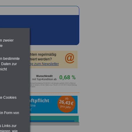
en zweier
ie
Sie möchten regelmäßig
rn bestimmte
informiert werden?
Anmeldung zum Newsletter
 Daten zur
nicht
ite Cookies
 in Form von
s Links zur
mieren, wie