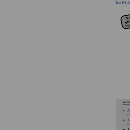
Die Risi
mehr
A
P
A
d
A