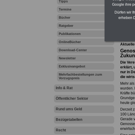
Tipps
Google ihre 
Termine
Dürfen wir I
Bücher
erheben D
Ihr Beru
Ratgeber
Publikationen
Zur Über
OnlineBücher
Aktuelle
Download-Center
Genoss
Zukun
Newsletter
Die Vere
Exklusivangebot
erklärt,
nur in D
Mehrfachbestellungen zum
die wirt
Vorzugspreis
Mehr als
Info & Rat
wurden. 
Kräfte b
Grundgeda
Öffentlicher Sektor
heute gl
Rund ums Geld
Derzeit 
100 Länd
Gerade v
Bezügetabellen
Genossen
erwirtsch
Recht