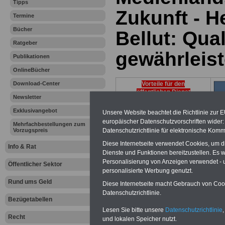
Tipps
Zukunft - 
Termine
Bücher
Bellut: Qual
Ratgeber
gewährleist
Publikationen
OnlineBücher
Download-Center
Vorteile für den
öffentlichen Dienst
Newsletter
Vergleichen und sparen:
Exklusivangebot
Berufsunfähigkeitsabsicherung
Unsere Website beachtet die Richtlinie zur 
-
Krankenzusatzversicherung
-
europäischer Datenschutzvorschriften wide
Mehrfachbestellungen zum
Online-Vergleich Gesetzliche
Vorzugspreis
Datenschutzrichtlinie für elektronische Komm
Krankenkassen
-
Zahnzusatzversicherung
-
Diese Internetseite verwendet Cookies, um 
Info & Rat
Dienste und Funktionen bereitzustellen. Es
Personalisierung von Anzeigen verwendet - un
Öffentlicher Sektor
personalisierte Werbung genutzt.
Ihr Berufsunfäh
Rund ums Geld
Diese Internetseite macht Gebrauch von Cooki
Datenschutzrichtlinie.
den Fall der Fä
Bezügetabellen
Lesen Sie bitte unsere
Datenschutzrichtlinie
,
Recht
Leben
und lokalen Speicher nutzt.