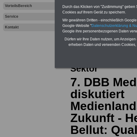
VorteilsBereich
Durch das Klicken von "Zustimmung" geben Sie
Cookies auf Ihrem Gerät zu speichern.
Service
Wir gewähren Dritten - einschließlich Google -
Google-Website "
Datenschutzerklärung & N
Kontakt
Zur Übersicht a
Google ihre personenbezogenen Daten verw
Dürfen wir Ihre Daten nutzen, um Anzeigen 
dem öffentliche
erheben Daten und verwenden Cookies, 
Aktuelles aus d
Sektor
7. DBB Med
diskutiert
Medienland
Zukunft - 
Bellut: Qual