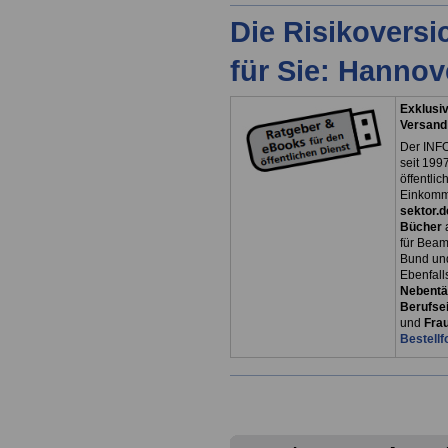
Die Risikovers
für Sie: Hanno
Exklusiv
Versand
Der INFO
seit 1997
öffentli
Einkomm
sektor.d
Bücher
für Bea
Bund un
Ebenfall
Nebentät
Berufsei
und
Fra
Bestellf