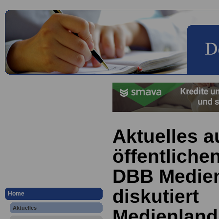
Aktuelles a
öffentliche
DBB Medie
diskutiert
Home
Aktuelles
Medienland