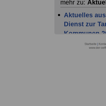
mehr zu:
Aktue
Aktuelles aus
Dienst zur T
Kommunen 202
Mitglieder ha
Startseite
|
Konta
www.der-oeff
Tarifparteien
Aktuelles aus
Dienst zur T
Kommunen 202
Einigung der 
Aktuelles aus