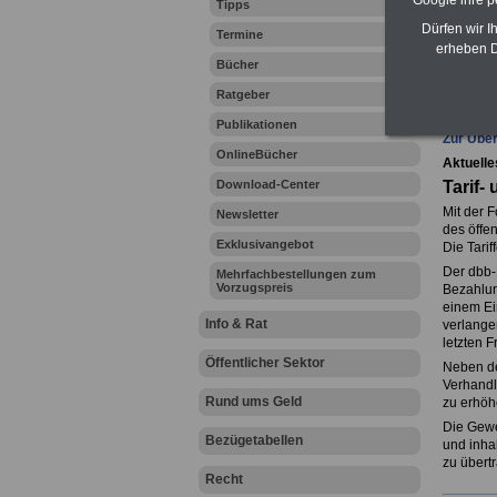
Google ihre 
Tipps
Dürfen wir I
Termine
erheben D
Bücher
Ihr Beru
Ratgeber
Publikationen
Zur Über
OnlineBücher
Aktuelle
Download-Center
Tarif
Mit der 
Newsletter
des öffen
Exklusivangebot
Die Tarif
Der dbb-
Mehrfachbestellungen zum
Vorzugspreis
Bezahlun
einem Ei
Info & Rat
verlange
letzten F
Öffentlicher Sektor
Neben de
Verhandl
Rund ums Geld
zu erhöhe
Die Gewer
Bezügetabellen
und inha
zu übertr
Recht