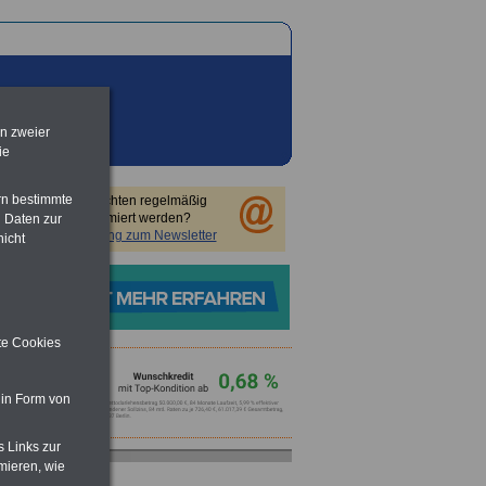
en zweier
ie
rn bestimmte
Sie möchten regelmäßig
informiert werden?
 Daten zur
Anmeldung zum Newsletter
nicht
ite Cookies
 in Form von
s Links zur
mieren, wie