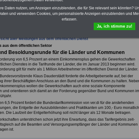
personenbezogenen Daten verwendet.
hre Daten nutzen, um Anzeigen einzublenden, die für Sie relevant sein könnten? U
aten und verwenden Cookies, um personalisierte Anzeigen einzublenden und Me
erfassen.
fsunfähigkeitsschutz - Für den Fall der Fälle: Hannoversche Leben
Ja, ich stimme zu!
sicht aller Meldungen aus dem öffentlichen Dienst
s aus dem öffentlichen Sektor
- und Besoldungsrunde für die Länder und Kommunen
Forderung von 6,5 Prozent an einem Einkommensplus gehen die Gewerkschaften
tlichen Dienstes in die Tarifrunde der Länder, die im Januar 2013 beginnen wird.
forderung gilt für mehr als 1 Million Arbeitnehmer im öffentlichen Dienst der Länder.
Bundesvorsitzende Klaus Dauderstädt forderte die Arbeitgeberseite auf, bei der
g ihrer Beschäftigten Anschluss an den Bund und die Kommunen zu halten. Nebe
nkommensplus wollen die Gewerkschaften auch eine soziale Komponente
n und orientieren sich damit an der Forderung gegenüber Bund und Kommunen i
rühjahr.
n 6,5 Prozent fordert die Bundestarifkommission von ver.di für die anstehenden
ungen, die Entgelte der Auszubildenden und Praktikanten um 100,- Euro monatlic
n. Die Laufzeit der Entgelterhöhung soll nicht länger als 12 Monate betragen.
kschaften unterstrichen schon jetzt ihre Erwartung, dass das Tarifergebnis zeit-
ltsgleich auf die Beamten und Versorgungsempfänger der Länder und Kommunen
agen ist.