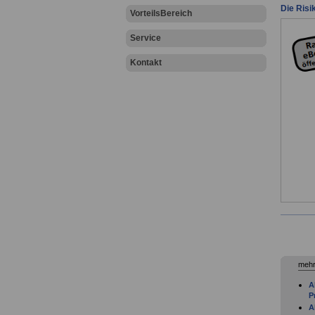
Die Risi
VorteilsBereich
Service
Kontakt
mehr
A
P
A