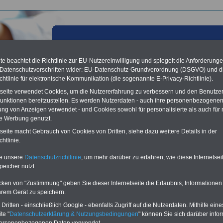
e beachtet die Richtlinie zur EU-Nutzereinwilligung und spiegelt die Anforderung
 Datenschutzvorschriften wider: EU-Datenschutz-Grundverordnung (DSGVO) und d
chtlinie für elektronische Kommunikation (die sogenannte E-Privacy-Richtlinie).
tseite verwendet Cookies, um die Nutzererfahrung zu verbessern und den Benutze
unktionen bereitzustellen. Es werden Nutzerdaten - auch ihre personenbezogenen
ung von Anzeigen verwendet - und Cookies sowohl für personalisierte als auch für 
te Werbung genutzt.
tseite macht Gebrauch von Cookies von Dritten, siehe dazu weitere Details in der
les aus der öffentlichen Verwaltung: Tarif- und
htlinie.
dungsrunde für die Länder und Kommunen; 19.01.2013
te unsere
Datenschutzrichtlinie
, um mehr darüber zu erfahren, wie diese Internetse
Vorteile für den
peicher nutzt.
ffentlichen Dienst
gleichen und sparen:
cken von "Zustimmung" geben Sie dieser Internetseite die Erlaubnis, Informationen
nfähigkeitsabsicherung
hrem Gerät zu speichern.
enzusatzversicherung
-
ritten - einschließlich Google - ebenfalls Zugriff auf die Nutzerdaten. Mithilfe eine
-Vergleich Gesetzliche
Krankenkassen
-
te "
Datenschutzerklärung & Nutzungsbedingungen
" können Sie sich darüber infor
zusatzversicherung
-