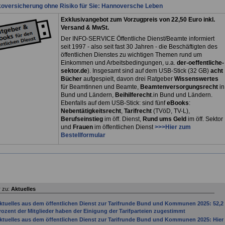
koversicherung ohne Risiko für Sie: Hannoversche Leben
Exklusivangebot zum Vorzugpreis von 22,50 Euro inkl.
Versand & MwSt.
Der INFO-SERVICE Öffentliche Dienst/Beamte informiert
seit 1997 - also seit fast 30 Jahren - die Beschäftigten des
öffentlichen Dienstes zu wichtigen Themen rund um
Einkommen und Arbeitsbedingungen, u.a.
der-oeffentliche-
sektor.de
). Insgesamt sind auf dem USB-Stick (32 GB)
acht
Bücher
aufgespielt, davon drei
Ratgeber
Wissenswertes
für Beamtinnen und Beamte,
Beamtenversorgungsrecht
in
Bund und Ländern,
Beihilferecht
.in Bund und Ländern.
Ebenfalls auf dem USB-Stick: sind fünf
eBooks
:
Nebentätigkeitsrecht
,
Tarifrecht
(TVöD, TV-L),
Berufseinstieg
im öff. Dienst,
Rund ums Geld
im öff. Sektor
und
Frauen
im öffentlichen Dienst
>>>Hier zum
Bestellformular
 zu:
Aktuelles
ktuelles aus dem öffentlichen Dienst zur Tarifrunde Bund und Kommunen 2025: 52,2
rozent der Mitglieder haben der Einigung der Tarifparteien zugestimmt
ktuelles aus dem öffentlichen Dienst zur Tarifrunde Bund und Kommunen 2025: Hier