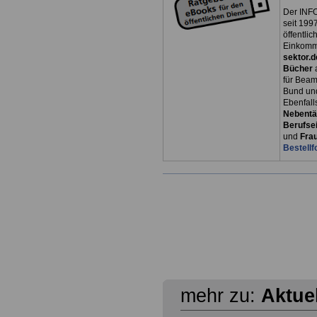
Der INFO
seit 1997
öffentli
Einkomm
sektor.d
Bücher
für Bea
Bund un
Ebenfall
Nebentät
Berufsei
und
Fra
Bestellf
mehr zu:
Aktue