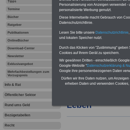
Tipps
Personalisierung von Anzeigen verwendet - un
22.01.2013
Termine
personalisierte Werbung genutzt.
Bücher
Diese Internetseite macht Gebrauch von Cooki
Datenschutzrichtlinie.
Vorteile für den
Ratgeber
öffentlichen Dienst
Lesen Sie bitte unsere
Datenschutzrichtlinie
,
Publikationen
Vergleichen und sparen:
und lokalen Speicher nutzt.
Berufsunfähigkeitsabsicherung
OnlineBücher
-
Krankenzusatzversicherung
-
Durch das Klicken von "Zustimmung" geben Sie
Download-Center
Online-Vergleich Gesetzliche
Cookies auf Ihrem Gerät zu speichern.
Krankenkassen
-
Newsletter
Zahnzusatzversicherung
-
Wir gewähren Dritten - einschließlich Google -
Exklusivangebot
Google-Website "
Datenschutzerklärung & N
Google ihre personenbezogenen Daten verw
Mehrfachbestellungen zum
Vorzugspreis
Dürfen wir Ihre Daten nutzen, um Anzeigen 
Ihr Berufsunfäh
erheben Daten und verwenden Cookies, 
Info & Rat
den Fall der Fä
Öffentlicher Sektor
Leben
Rund ums Geld
Bezügetabellen
Recht