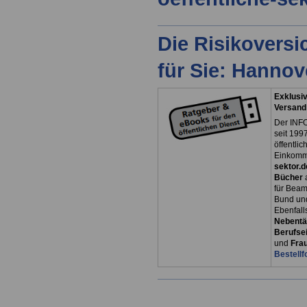
Die Risikovers
für Sie: Hanno
Exklusiv
Versand
Der INFO
seit 1997
öffentli
Einkomm
sektor.d
Bücher
für Bea
Bund un
Ebenfall
Nebentät
Berufsei
und
Fra
Bestellf