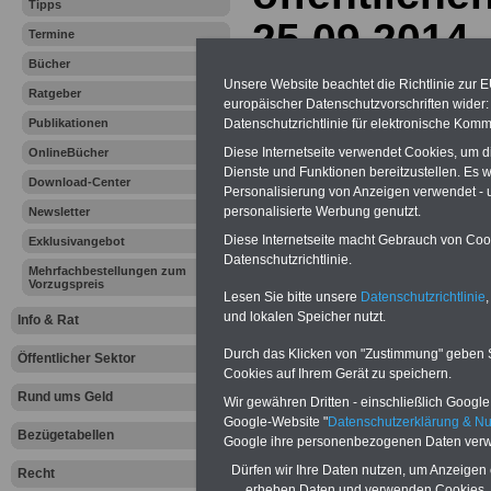
Tipps
25.09.2014
Termine
Bücher
Unsere Website beachtet die Richtlinie zur 
Vorteile für den
Ratgeber
europäischer Datenschutzvorschriften wide
öffentlichen Dienst
Datenschutzrichtlinie für elektronische Komm
Publikationen
Vergleichen und sparen:
Diese Internetseite verwendet Cookies, um 
Berufsunfähigkeitsabsicherung
OnlineBücher
-
Krankenzusatzversicherung
-
Dienste und Funktionen bereitzustellen. Es
Download-Center
Online-Vergleich Gesetzliche
Personalisierung von Anzeigen verwendet - un
Krankenkassen
-
personalisierte Werbung genutzt.
Newsletter
Zahnzusatzversicherung
-
Diese Internetseite macht Gebrauch von Cooki
Exklusivangebot
Datenschutzrichtlinie.
Mehrfachbestellungen zum
Vorzugspreis
Lesen Sie bitte unsere
Datenschutzrichtlinie
,
Ihr Berufsunfäh
und lokalen Speicher nutzt.
Info & Rat
den Fall der Fä
Durch das Klicken von "Zustimmung" geben Sie
Öffentlicher Sektor
Cookies auf Ihrem Gerät zu speichern.
Leben
Rund ums Geld
Wir gewähren Dritten - einschließlich Google -
Google-Website "
Datenschutzerklärung & N
Bezügetabellen
Google ihre personenbezogenen Daten verw
Dürfen wir Ihre Daten nutzen, um Anzeigen 
Recht
erheben Daten und verwenden Cookies, 