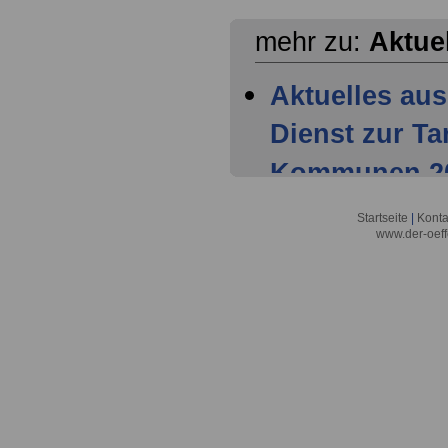
mehr zu:
Aktue
Aktuelles aus
Dienst zur T
Kommunen 202
Mitglieder ha
Startseite
|
Konta
www.der-oeff
Tarifparteien
Aktuelles aus
Dienst zur T
Kommunen 202
Einigung der 