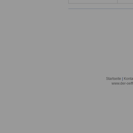
Startseite
|
Konta
www.der-oeff