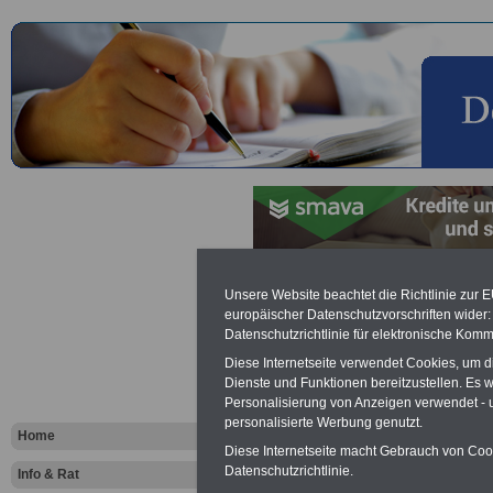
Information
Unsere Website beachtet die Richtlinie zur 
europäischer Datenschutzvorschriften wide
Datenschutzrichtlinie für elektronische Komm
Beschäftigt
Diese Internetseite verwendet Cookies, um 
Dienste und Funktionen bereitzustellen. Es
Personalisierung von Anzeigen verwendet - un
Vorteile für den
personalisierte Werbung genutzt.
öffentlichen Dienst
Home
Vergleichen und sparen:
Diese Internetseite macht Gebrauch von Cooki
Berufsunfähigkeitsabsicherung
Datenschutzrichtlinie.
Info & Rat
-
Krankenzusatzversicherung
-