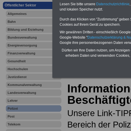
Online-Vergleich Gesetzliche
Lesen Sie bitte unsere
Datenschutzrichtlinie
,
Öffentlicher Sektor
Krankenkassen
-
und lokalen Speicher nutzt.
Zahnzusatzversicherung
-
Allgemeines
Durch das Klicken von "Zustimmung" geben Sie
Bahn
Cookies auf Ihrem Gerät zu speichern.
Bildung und Erziehung
Ihr Berufsunfäh
Wir gewähren Dritten - einschließlich Google -
Google-Website "
Datenschutzerklärung & N
Bundesverwaltung
Google ihre personenbezogenen Daten verw
den Fall der Fä
Energieversorgung
Dürfen wir Ihre Daten nutzen, um Anzeigen 
Finanzverwaltung
Leben
erheben Daten und verwenden Cookies, 
Gesundheit
Hochschulen
Justizdienst
Information
Kommunalverwaltung
Landesverwaltung
Beschäftigt
Lehrer
Polizei
Unsere Link-TIPP
Post
Bereich der Poliz
Telekom