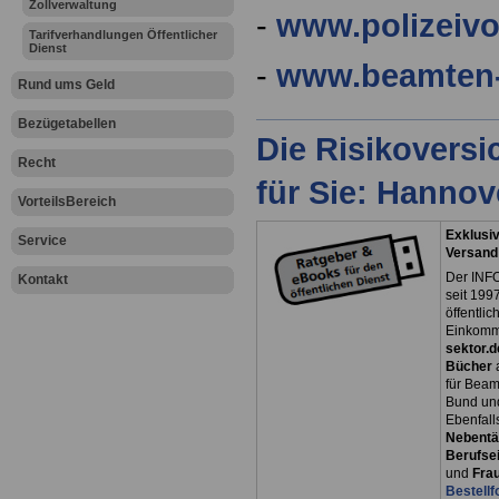
Zollverwaltung
-
www.polizeivo
Tarifverhandlungen Öffentlicher
Dienst
-
www.beamten-
Rund ums Geld
Bezügetabellen
Die Risikovers
Recht
für Sie: Hanno
VorteilsBereich
Exklusiv
Service
Versand
Der INFO
Kontakt
seit 1997
öffentli
Einkomm
sektor.d
Bücher
für Bea
Bund un
Ebenfall
Nebentät
Berufsei
und
Fra
Bestellf