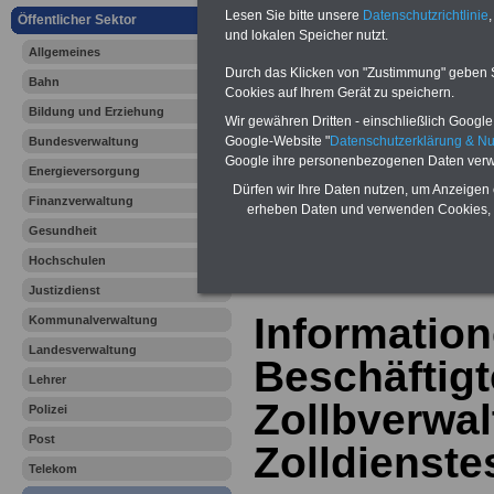
Online-Vergleich Gesetzliche
Lesen Sie bitte unsere
Datenschutzrichtlinie
,
Öffentlicher Sektor
Krankenkassen
-
und lokalen Speicher nutzt.
Zahnzusatzversicherung
-
Allgemeines
Durch das Klicken von "Zustimmung" geben Sie
Bahn
Cookies auf Ihrem Gerät zu speichern.
Bildung und Erziehung
Ihr Berufsunfäh
Wir gewähren Dritten - einschließlich Google -
Google-Website "
Datenschutzerklärung & N
Bundesverwaltung
Google ihre personenbezogenen Daten verw
den Fall der Fä
Energieversorgung
Dürfen wir Ihre Daten nutzen, um Anzeigen 
Finanzverwaltung
Leben
erheben Daten und verwenden Cookies, 
Gesundheit
Hochschulen
Justizdienst
Information
Kommunalverwaltung
Landesverwaltung
Beschäftigt
Lehrer
Zollbverwal
Polizei
Post
Zolldienste
Telekom