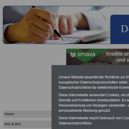
Informatio
Unsere Website beachtet die Richtlinie zur 
europäischer Datenschutzvorschriften wide
Datenschutzrichtlinie für elektronische Komm
beim Zoll
Diese Internetseite verwendet Cookies, um 
Dienste und Funktionen bereitzustellen. Es
Personalisierung von Anzeigen verwendet - un
Vorteile für den
personalisierte Werbung genutzt.
öffentlichen Dienst
Home
Vergleichen und sparen:
Diese Internetseite macht Gebrauch von Cooki
Berufsunfähigkeitsabsicherung
Datenschutzrichtlinie.
Info & Rat
-
Krankenzusatzversicherung
-