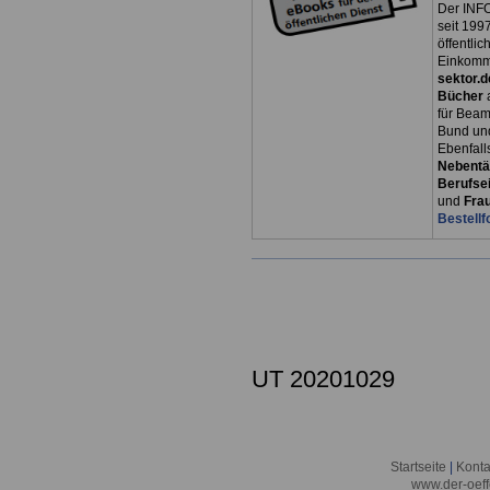
Der INFO
seit 1997
öffentli
Einkomm
sektor.d
Bücher
für Bea
Bund un
Ebenfall
Nebentät
Berufsei
und
Fra
Bestellf
UT 20201029
Startseite
|
Konta
www.der-oeff