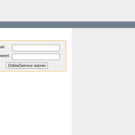
ail:
swort: