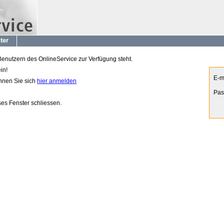
ter
 Benutzern des OnlineService zur Verfügung steht.
in!
E-m
önnen Sie sich
hier anmelden
Pas
es Fenster schliessen.