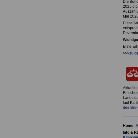
Die Bund
2025 gib
Auszahlu
Mai 2026
Diese An
entsprec
Dezember
Wichtige
Erste Er
>>>
zu d
Aktuelle
Entschei
Landesbe
laut Kar
des Bun
Home:
A
Info & Ra
Klinikve