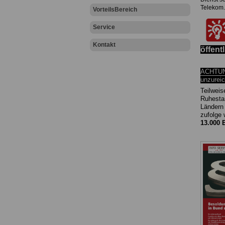
Telekom
VorteilsBereich
Service
Kontakt
öffent
ACHTUNG
unzurei
Teilweis
Ruhesta
Ländern
zufolge
13.000 