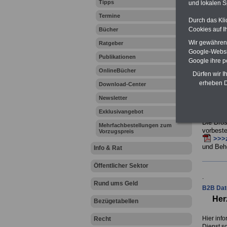
Tipps
und lokalen S
Nordrhei
Ausführl
Termine
Durch das Kli
besten 
Cookies auf I
Bücher
In einer
Wir gewähren D
werden w
Ratgeber
dokument
Google-Websi
Publikationen
Bundesr
Google ihre 
veröffen
OnlineBücher
Dürfen wir I
In der B
erheben D
Download-Center
der Pos
Interess
Newsletter
manche 
(z.B. A 1
Exklusivangebot
Die Bro
Mehrfachbestellungen zum
vorbeste
Vorzugspreis
>>>z
und Beh
Info & Rat
Öffentlicher Sektor
.
Rund ums Geld
B2B Dat
Her
Bezügetabellen
Hier info
Recht
Dienst s