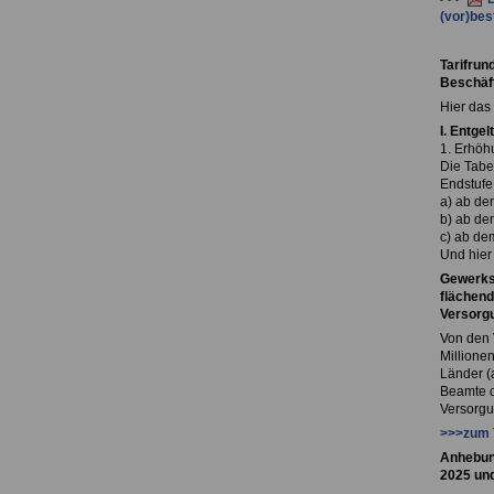
(vor)bes
Tarifrun
Beschäft
Hier das
I. Entgelt
1. Erhöh
Die Tabel
Endstufe
a) ab de
b) ab de
c) ab de
Und hier 
Gewerksc
flächen
Versorg
Von den 
Millionen
Länder (a
Beamte d
Versorgu
>>>zum T
Anhebun
2025 un