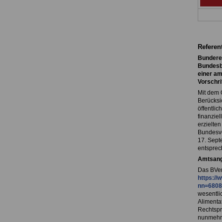
Referen
Bundere
Bundesbe
einer am
Vorschri
Mit dem 
Berücksic
öffentli
finanzie
erzielte
Bundesve
17. Sept
entsprech
Amtsang
Das BVer
https:/
nn=6808
wesentli
Alimenta
Rechtspr
nunmehr