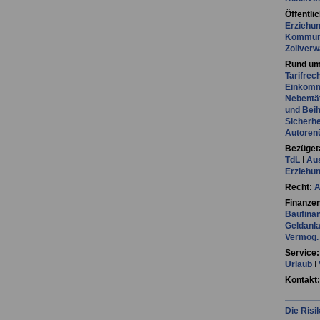
Öffentli
Erziehu
Kommuna
Zollverw
Rund um
Tarifrec
Einkomme
Nebentät
und Beih
Sicherhe
Autoren
Bezügeta
TdL
I
Aus
Erziehu
Recht:
A
Finanzen
Baufina
Geldanl
Vermög.
Service:
Urlaub
I
Kontakt:
Die Risi