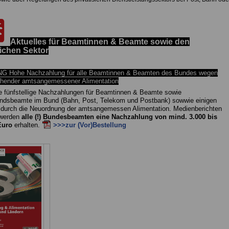
.
Aktuelles für Beamtinnen & Beamte sowie den
lichen Sektor
 Hohe Nachzahlung für alle Beamtinnen & Beamten des Bundes wegen
chender amtsangemessener Alimentation
e fünfstellige Nachzahlungen für Beamtinnen & Beamte sowie
ndsbeamte im Bund (Bahn, Post, Telekom und Postbank) sowwie einigen
 durch die Neuordnung der amtsangemessen Alimentation. Medienberichten
 werden
alle (!) Bundesbeamten eine Nachzahlung von mind. 3.000 bis
Euro
erhalten.
>>>zur (Vor)Bestellung