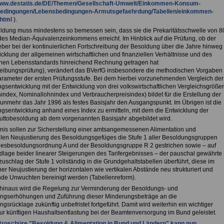
/www.destatis.de/DE/Themen/Gesellschaft-Umwelt/Einkommen-Konsum-
edingungen/Lebensbedingungen-Armutsgefaehrdung/Tabellen/einkommen-
html
).
ldung muss mindestens so bemessen sein, dass sie die Prekaritätsschwelle von 8
des Median-Äquivalenzeinkommens erreicht. Im Hinblick auf die Prüfung, ob der
ber bei der kontinuierlichen Fortschreibung der Besoldung über die Jahre hinweg
cklung der allgemeinen wirtschaftlichen und finanziellen Verhältnisse und des
nen Lebensstandards hinreichend Rechnung getragen hat
reibungsprüfung), verändert das BVerfG insbesondere die methodischen Vorgaben
Parameter der ersten Prüfungsstufe. Bei dem hierbei vorzunehmenden Vergleich der
gsentwicklung mit der Entwicklung von drei volkswirtschaftlichen Vergleichsgröße
nindex, Nominallohnindex und Verbraucherpreisindex) bildet für die Erstellung der
nunmehr das Jahr 1996 als festes Basisjahr den Ausgangspunkt. Im Übrigen ist die
gsentwicklung anhand eines Index zu ermitteln, mit dem die Entwicklung der
uttobesoldung ab dem vorgenannten Basisjahr abgebildet wird.
nis sollen zur Sicherstellung einer amtsangemessenen Alimentation und
ellen Neujustierung des Besoldungsgefüges die Stufe 1 aller Besoldungsgruppen
esbesoldungsordnung A und der Besoldungsgruppe R 2 gestrichen sowie – auf
dlage beider linearer Steigerungen des Tarifergebnisses – der pauschal gewährte
uschlag der Stufe 1 vollständig in die Grundgehaltstabellen überführt, diese im
er Neujustierung der horizontalen wie vertikalen Abstände neu strukturiert und
de Unwuchten bereinigt werden (Tabellenreform).
hinaus wird die Regelung zur Verminderung der Besoldungs- und
ngserhöhungen und Zuführung dieser Minderungsbeträge an die
gsrücklage zukünftig unbefristet fortgeführt. Damit wird weiterhin ein wichtiger
zur künftigen Haushaltsentlastung bei der Beamtenversorgung im Bund geleistet.
roschüre "Besoldung & Alimentation in Bund und Ländern" kann nun