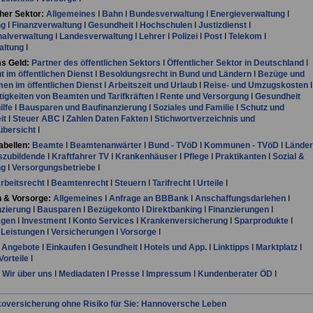
cher Sektor:
Allgemeines
I
Bahn
I
Bundesverwaltung
I
Energieverwaltung
I
ng
I
Finanzverwaltung
I
Gesundheit
I
Hochschulen
I
Justizdienst
I
lverwaltung
I
Landesverwaltung
I
Lehrer
I
Polizei
I
Post
I
Telekom
I
altung
I
s Geld:
Partner des öffentlichen Sektors
I
Öffentlicher Sektor in Deutschland
I
ht im öffentlichen Dienst
I
Besoldungsrecht in Bund und Ländern
I
Bezüge und
n im öffentlichen Dienst
I
Arbeitszeit und Urlaub
I
Reise- und Umzugskosten
I
igkeiten von Beamten und Tarifkräften
I
Rente und Versorgung
I
Gesundheit
ilfe
I
Bausparen und Baufinanzierung
I
Soziales und Familie
I
Schutz und
it
I
Steuer ABC
I
Zahlen Daten Fakten
I
Stichwortverzeichnis und
übersicht
I
bellen:
Beamte
I
Beamtenanwärter
I
Bund - TVöD
I
Kommunen - TVöD
I
Länder
zubildende
I
Kraftfahrer TV
I
Krankenhäuser
I
Pflege
I
Praktikanten
I
Sozial &
ng
I
Versorgungsbetriebe
I
rbeitsrecht
I
Beamtenrecht
I
Steuern
I
Tarifrecht
I
Urteile
I
 & Vorsorge:
Allgemeines
I
Anfrage an BBBank
I
Anschaffungsdarlehen
I
nzierung
I
Bausparen
I
Bezügekonto
I
Direktbanking
I
Finanzierungen
I
agen
I
Investment
I
Konto Services
I
Krankenversicherung
I
Sparprodukte
I
 Leistungen
I
Versicherungen
I
Vorsorge
I
Angebote
I
Einkaufen
I
Gesundheit
I
Hotels und App.
I
Linktipps
I
Marktplatz
I
Vorteile
I
Wir über uns
I
Mediadaten
I
Presse
I
Impressum
I
Kundenberater ÖD
I
koversicherung ohne Risiko für Sie: Hannoversche Leben