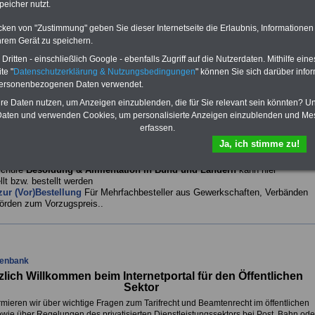
peicher nutzt.
n-Westfalen sowie weiteren Ländern.
iche Informationen finden Sie unter der zum Bundesalimentationsgesetz
cken von "Zustimmung" geben Sie dieser Internetseite die Erlaubnis, Informationen
Website im Netz
www.bundesalimentationsgesetz.de
.
hrem Gerät zu speichern.
 rund 100-seitigen Broschüre des INFO-SERVICE Öffentlicher Dienst/Beamte
ritten - einschließlich Google - ebenfalls Zugriff auf die Nutzerdaten. Mithilfe eine
ir das Thema Besoldung & Alimentation in Bund und Ländern aufbereiten un
ieren. Die Broschüre wird unmittelbar nach dem Beschluss der
te "
Datenschutzerklärung & Nutzungsbedingungen
" können Sie sich darüber infor
egierung zum Gesetzentwurf des Bundesalimentationsgesetzes (BAlimentG)
personenbezogenen Daten verwendet.
tlicht. Der Beschluss wird im Mai bzw. Juni 2026 erwartet.
hre Daten nutzen, um Anzeigen einzublenden, die für Sie relevant sein könnten? U
roschüre finden Sie
alle aktuellen Besoldungstabellen
beim Bund, der Bahn
aten und verwenden Cookies, um personalisierte Anzeigen einzublenden und Me
t, der Telekom und der Postbank sowie
aller
Länder. Von besonderem
erfassen.
e ist der Entwurf der neuen Tabellen für den Bund ab 01.05.2026 nach der
Beamtinnen und Beamte rund 500 Euro höhere Dienstbezüge erhalten werde
Ja, ich stimme zu!
1).
schüre
Besoldung & Alimentation in Bund und Ländern
kann hier
llt bzw. bestellt werden
ur (Vor)Bestellung
Für Mehrfachbesteller aus Gewerkschaften, Verbänden
örden zum Vorzugspreis..
enbank
zlich Willkommen beim Internetportal für den
Öffentlichen
Sektor
rmieren wir über wichtige Fragen zum Tarifrecht und Beamtenrecht im öffentlichen
owie über Regelungen des privatisierten Dienstleistungssektors bei Post, Bahn ode