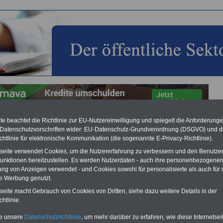
e beachtet die Richtlinie zur EU-Nutzereinwilligung und spiegelt die Anforderung
 Datenschutzvorschriften wider: EU-Datenschutz-Grundverordnung (DSGVO) und d
fentliche Sektor in Deutschland
chtlinie für elektronische Kommunikation (die sogenannte E-Privacy-Richtlinie).
salimentationsgesetz (BAlimentG)
tseite verwendet Cookies, um die Nutzererfahrung zu verbessern und den Benutze
unktionen bereitzustellen. Es werden Nutzerdaten - auch ihre personenbezogenen
NG
Nachzahlung für alle Beamtinnen und Beamten des Bundes wegen
emessener Alimentation
ung von Anzeigen verwendet - und Cookies sowohl für personalisierte als auch für 
te Werbung genutzt.
erichten zufolge erhalten die Bundesbeamten
mind. 3.000 bis 13.000 Euro
ahlungen bisher nicht verassungskonformer Alimentation. Die
tseite macht Gebrauch von Cookies von Dritten, siehe dazu weitere Details in der
lungen können erwartet werden von Beamtinnen & Beamte beim Bund - auc
htlinie.
ndsbeamte & Versorgunghempfänger. Ebenso können die Beamten der Bahn,
lekom und Postbank auf Nachzahlungen hoffen. Auch in etlichen Ländern
te unsere
Datenschutzrichtlinie
, um mehr darüber zu erfahren, wie diese Internetse
eamtinnen und Beamte auf Nachzahlungen hoffen können, u.a. in Berlin und