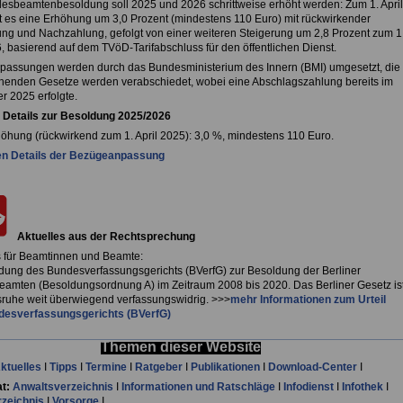
esbeamtenbesoldung soll 2025 und 2026 schrittweise erhöht werden: Zum 1. April
t es eine Erhöhung um 3,0 Prozent (mindestens 110 Euro) mit rückwirkender
ng und Nachzahlung, gefolgt von einer weiteren Steigerung um 2,8 Prozent zum 1
, basierend auf dem TVöD-Tarifabschluss für den öffentlichen Dienst.
passungen werden durch das Bundesministerium des Innern (BMI) umgesetzt, die
henden Gesetze werden verabschiedet, wobei eine Abschlagszahlung bereits im
 2025 erfolgte.
 Details zur Besoldung 2025/2026
höhung (rückwirkend zum 1. April 2025): 3,0 %, mindestens 110 Euro.
en Details der Bezügeanpassung
Aktuelles aus der Rechtsprechung
s für Beamtinnen und Beamte:
dung des Bundesverfassungsgerichts (BVerfG) zur Besoldung der Berliner
amten (Besoldungsordnung A) im Zeitraum 2008 bis 2020. Das Berliner Gesetz is
lsruhe weit überwiegend verfassungswidrig. >>>
mehr Informationen zum Urteil
desverfassungsgerichts (BVerfG)
Themen dieser Website
ktuelles
I
Tipps
I
Termine
I
Ratgeber
I
Publikationen
I
Download-Center
I
t:
Anwaltsverzeichnis
I
Informationen und Ratschläge
I
Infodienst
I
Infothek
I
rzeichnis
I
Vorsorge
I