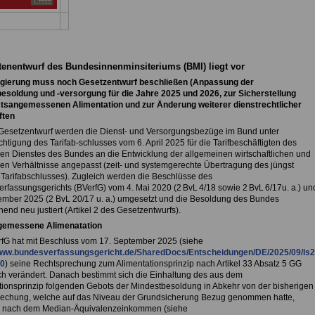
tenentwurf des Bundesinnenminsiteriums (BMI) liegt vor
gierung muss noch Gesetzentwurf beschließen (Anpassung der
soldung und -versorgung für die Jahre 2025 und 2026, zur Sicherstellung
tsangemessenen Alimentation und zur Änderung weiterer dienstrechtlicher
ften
Gesetzentwurf werden die Dienst- und Versorgungsbezüge im Bund unter
htigung des Tarifab-schlusses vom 6. April 2025 für die Tarifbeschäftigten des
chen Dienstes des Bundes an die Entwicklung der allgemeinen wirtschaftlichen und
llen Verhältnisse angepasst (zeit- und systemgerechte Übertragung des jüngst
n Tarifabschlusses). Zugleich werden die Beschlüsse des
rfassungsgerichts (BVerfG) vom 4. Mai 2020 (2 BvL 4/18 sowie 2 BvL 6/17u. a.) un
ember 2025 (2 BvL 20/17 u. a.) umgesetzt und die Besoldung des Bundes
end neu justiert (Artikel 2 des Gesetzentwurfs).
emessene Alimenatation
fG hat mit Beschluss vom 17. September 2025 (siehe
/www.bundesverfassungsgericht.de/SharedDocs/Entscheidungen/DE/2025/09/ls
0
) seine Rechtsprechung zum Alimentationsprinzip nach Artikel 33 Absatz 5 GG
ch verändert. Danach bestimmt sich die Einhaltung des aus dem
tionsprinzip folgenden Gebots der Mindestbesoldung in Abkehr von der bisherigen
echung, welche auf das Niveau der Grundsicherung Bezug genommen hatte,
 nach dem Median-Äquivalenzeinkommen (siehe