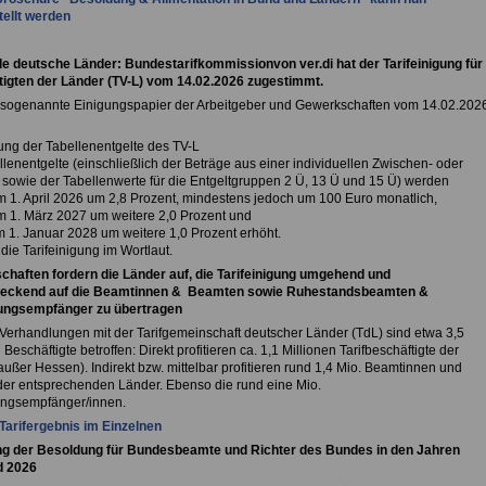
tellt werden
de deutsche Länder: Bundestarifkommissionvon ver.di hat der Tarifeinigung für
igten der Länder (TV-L) vom 14.02.2026 zugestimmt.
 sogenannte Einigungspapier der Arbeitgeber und Gewerkschaften vom 14.02.202
ung der Tabellenentgelte des TV-L
lenentgelte (einschließlich der Beträge aus einer individuellen Zwischen- oder
 sowie der Tabellenwerte für die Entgeltgruppen 2 Ü, 13 Ü und 15 Ü) werden
m 1. April 2026 um 2,8 Prozent, mindestens jedoch um 100 Euro monatlich,
m 1. März 2027 um weitere 2,0 Prozent und
m 1. Januar 2028 um weitere 1,0 Prozent erhöht.
die Tarifeinigung im Wortlaut.
haften fordern die Länder auf, die Tarifeinigung umgehend und
deckend auf die Beamtinnen & Beamten sowie Ruhestandsbeamten &
ungsempfänger zu übertragen
Verhandlungen mit der Tarifgemeinschaft deutscher Länder (TdL) sind etwa 3,5
 Beschäftigte betroffen: Direkt profitieren ca. 1,1 Millionen Tarifbeschäftigte der
ußer Hessen). Indirekt bzw. mittelbar profitieren rund 1,4 Mio. Beamtinnen und
er entsprechenden Länder. Ebenso die rund eine Mio.
ngsempfänger/innen.
arifergebnis im Einzelnen
g der Besoldung für Bundesbeamte und Richter des Bundes in den Jahren
d 2026