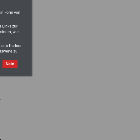
 in Form von
s Links zur
d
mieren, wie
nsere Partner
,
sswerte zu
n
Nein
r