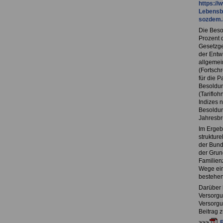
https:/
Lebensb
sozdem.
Die Beso
Prozent 
Gesetzge
der Entwi
allgemei
(Fortsch
für die 
Besoldun
(Tarifloh
Indizes 
Besoldun
Jahresbr
Im Ergeb
struktur
der Bund
der Grun
Familienz
Wege ein
bestehen
Darüber 
Versorgu
Versorgun
Beitrag 
>>>
B