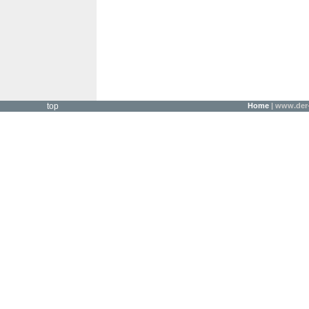
top
Home
| www.der-