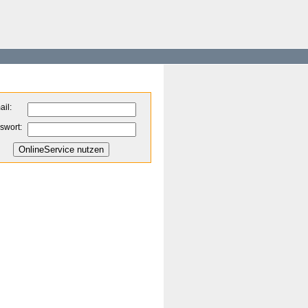
ail:
swort: