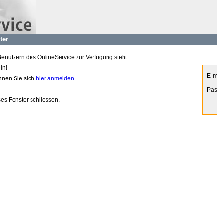
ter
 Benutzern des OnlineService zur Verfügung steht.
in!
E-m
önnen Sie sich
hier anmelden
Pas
es Fenster schliessen.