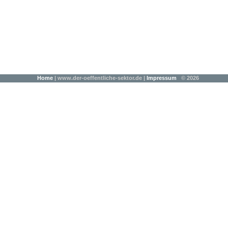
Home
| www.der-oeffentliche-sektor.de |
Impressum
© 2026