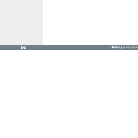
top
Home
| www.der-