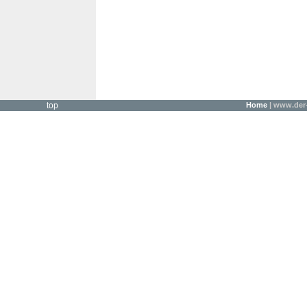
top
Home
| www.der-