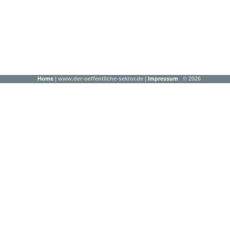
Home
| www.der-oeffentliche-sektor.de |
Impressum
© 2026