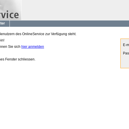
ter
 Benutzern des OnlineService zur Verfügung steht.
in!
E-m
önnen Sie sich
hier anmelden
Pas
es Fenster schliessen.