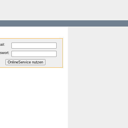
ail:
swort: