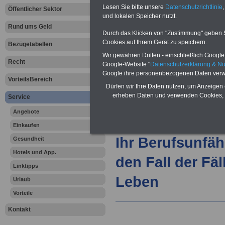
Lesen Sie bitte unsere
Datenschutzrichtlinie
,
Öffentlicher Sektor
öffentliche
und lokalen Speicher nutzt.
Rund ums Geld
Durch das Klicken von "Zustimmung" geben Sie
Cookies auf Ihrem Gerät zu speichern.
Vorteile für den
Bezügetabellen
öffentlichen Dienst
Wir gewähren Dritten - einschließlich Google -
Recht
Vergleichen und sparen:
Google-Website "
Datenschutzerklärung & N
Berufsunfähigkeitsabsicherung
Google ihre personenbezogenen Daten verw
-
Krankenzusatzversicherung
-
VorteilsBereich
Online-Vergleich Gesetzliche
Dürfen wir Ihre Daten nutzen, um Anzeigen 
Krankenkassen
-
erheben Daten und verwenden Cookies, 
Service
Zahnzusatzversicherung
-
Angebote
Einkaufen
Ihr Berufsunfäh
Gesundheit
Hotels und App.
den Fall der Fä
Linktipps
Leben
Urlaub
Vorteile
Kontakt