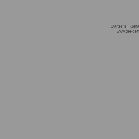
Startseite
|
Konta
www.der-oeff