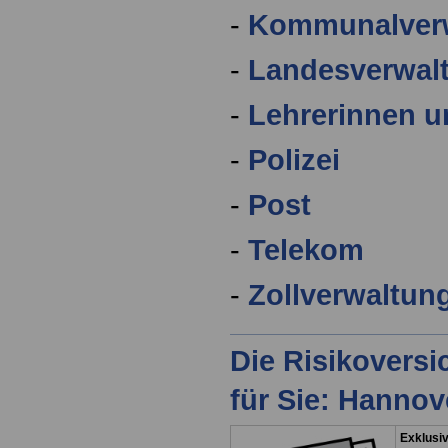
-
Kommunalver
-
Landesverwal
-
Lehrerinnen u
-
Polizei
-
Post
-
Telekom
-
Zollverwaltun
Die Risikovers
für Sie: Hanno
Exklusiv