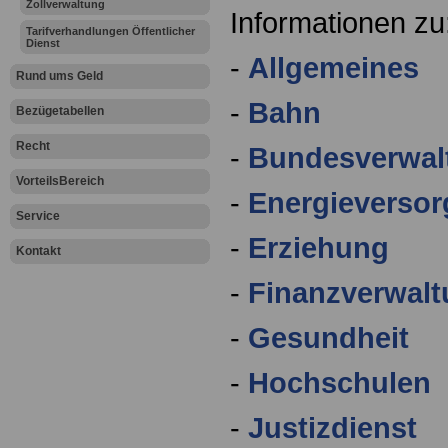
Zollverwaltung
Informationen zu
Tarifverhandlungen Öffentlicher
Dienst
-
Allgemeines
Rund ums Geld
-
Bahn
Bezügetabellen
Recht
-
Bundesverwal
VorteilsBereich
-
Energieverso
Service
-
Erziehung
Kontakt
-
Finanzverwal
-
Gesundheit
-
Hochschulen
-
Justizdienst