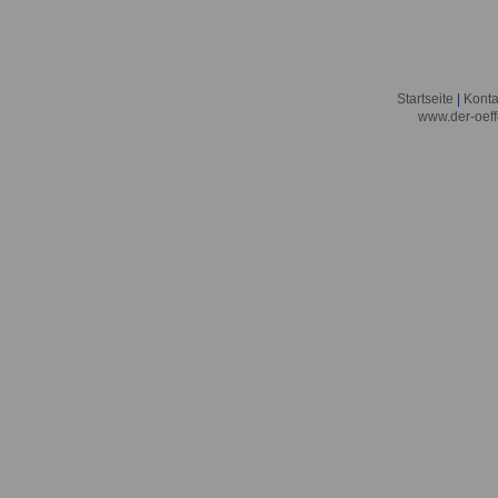
Startseite
|
Konta
www.der-oeff