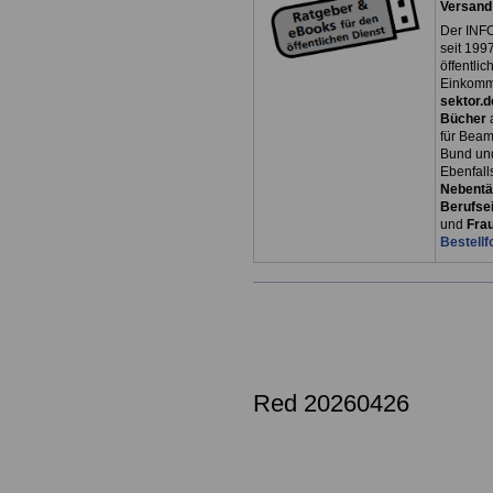
Versand
Der INFO
seit 1997
öffentli
Einkomm
sektor.d
Bücher
für Bea
Bund un
Ebenfall
Nebentät
Berufsei
und
Fra
Bestellf
Red 20260426