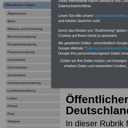
Diese Internetseite macht Gebrauch von Cooki
Online-Vergleich Gesetzliche
Öffentlicher Sektor
Datenschutzrichtlinie.
Krankenkassen
-
Zahnzusatzversicherung
-
Allgemeines
Lesen Sie bitte unsere
Datenschutzrichtlinie
,
und lokalen Speicher nutzt.
Bahn
Bildung und Erziehung
Durch das Klicken von "Zustimmung" geben Sie
Ihr Berufsunfäh
Cookies auf Ihrem Gerät zu speichern.
Bundesverwaltung
den Fall der Fä
Wir gewähren Dritten - einschließlich Google -
Energieversorgung
Google-Website "
Datenschutzerklärung & N
Finanzverwaltung
Google ihre personenbezogenen Daten verw
Leben
Gesundheit
Dürfen wir Ihre Daten nutzen, um Anzeigen 
erheben Daten und verwenden Cookies, 
Hochschulen
Justizdienst
Kommunalverwaltung
Landesverwaltung
Öffentlicher
Lehrer
Polizei
Deutschlan
Post
In dieser Rubrik 
Telekom