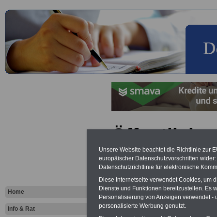
Öffentlicher
Deutschlan
Unsere Website beachtet die Richtlinie zur 
europäischer Datenschutzvorschriften wide
Datenschutzrichtlinie für elektronische Komm
Vorteile für den
Diese Internetseite verwendet Cookies, um 
öffentlichen Dienst
Dienste und Funktionen bereitzustellen. Es
Home
Personalisierung von Anzeigen verwendet - un
Vergleichen und sparen:
Berufsunfähigkeitsabsicherung
personalisierte Werbung genutzt.
Info & Rat
-
Krankenzusatzversicherung
-