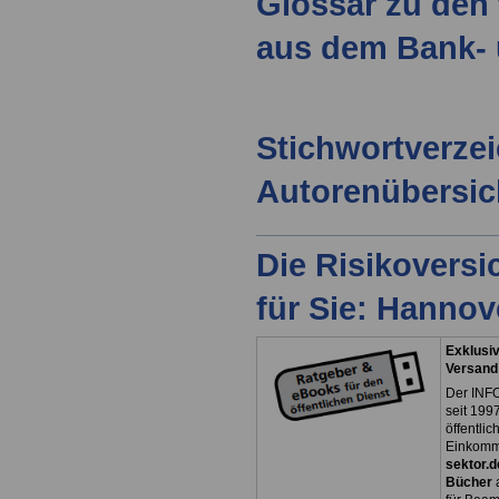
Glossar zu den 
aus dem Bank- 
Stichwortverze
Autorenübersic
Die Risikovers
für Sie: Hanno
Exklusiv
Versand
Der INFO
seit 1997
öffentli
Einkomm
sektor.d
Bücher