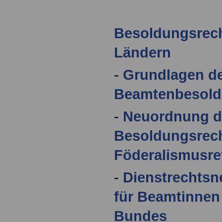
Besoldungsrech
Ländern
-
Grundlagen d
Beamtenbesol
-
Neuordnung d
Besoldungsrech
Föderalismusre
-
Dienstrechts
für Beamtinnen
Bundes