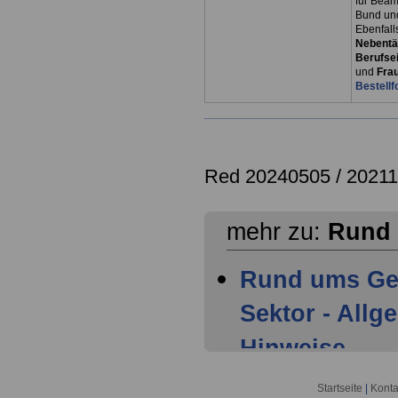
für Bea
Bund un
Ebenfall
Nebentät
Berufsei
und
Fra
Bestellf
Red 20240505 / 20211
mehr zu:
Rund 
Rund ums Gel
Sektor - All
Hinweise
Rund ums Gel
Startseite
|
Konta