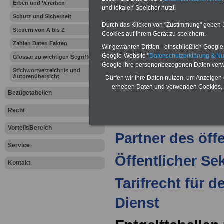
Erben und Vererben
Allgemeines Hin
und lokalen Speicher nutzt.
Schutz und Sicherheit
Durch das Klicken von "Zustimmung" geben Sie
>>>
Urheberrech
Steuern von A bis Z
Cookies auf Ihrem Gerät zu speichern.
Zahlen Daten Fakten
Wir gewähren Dritten - einschließlich Google -
>>>
Gender-Hin
Google-Website "
Datenschutzerklärung & N
Glossar zu wichtigen Begriffen
Google ihre personenbezogenen Daten verw
>>>
Redaktion
Stichwortverzeichnis und
Autorenübersicht
Dürfen wir Ihre Daten nutzen, um Anzeigen 
erheben Daten und verwenden Cookies, 
>>>
Vorwort von
Bezügetabellen
Recht
Tillmann
VorteilsBereich
Partner des öff
Service
Öffentlicher Se
Kontakt
Tarifrecht für d
Dienst