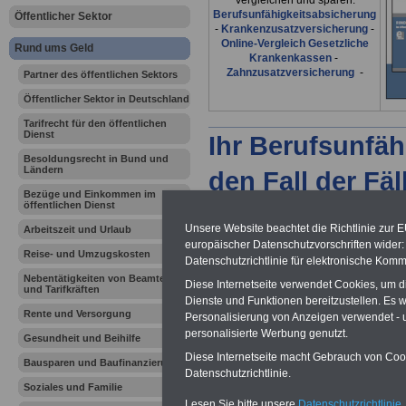
Vergleichen und sparen:
Berufsunfähigkeitsabsicherung
Öffentlicher Sektor
-
Krankenzusatzversicherung
-
Online-Vergleich Gesetzliche
Rund ums Geld
Krankenkassen
-
Zahnzusatzversicherung
-
Partner des öffentlichen Sektors
Öffentlicher Sektor in Deutschland
Tarifrecht für den öffentlichen
Dienst
Ihr Berufsunfäh
Besoldungsrecht in Bund und
Ländern
den Fall der Fä
Bezüge und Einkommen im
öffentlichen Dienst
Leben
Unsere Website beachtet die Richtlinie zur 
Arbeitszeit und Urlaub
europäischer Datenschutzvorschriften wide
Reise- und Umzugskosten
Datenschutzrichtlinie für elektronische Komm
Nebentätigkeiten von Beamten
Diese Internetseite verwendet Cookies, um 
und Tarifkräften
Dienste und Funktionen bereitzustellen. Es
Rente und Versorgung
Personalisierung von Anzeigen verwendet - un
personalisierte Werbung genutzt.
Gesundheit und Beihilfe
Rund ums G
Diese Internetseite macht Gebrauch von Cooki
Bausparen und Baufinanzierung
Datenschutzrichtlinie.
öffentliche
Soziales und Familie
Lesen Sie bitte unsere
Datenschutzrichtlinie
,