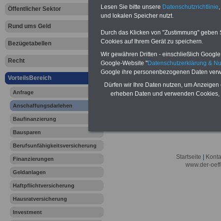
Lesen Sie bitte unsere
Datenschutzrichtlinie
,
Öffentlicher Sektor
und lokalen Speicher nutzt.
Rund ums Geld
Durch das Klicken von "Zustimmung" geben Sie
Cookies auf Ihrem Gerät zu speichern.
Bezügetabellen
Wir gewähren Dritten - einschließlich Google -
Recht
Google-Website "
Datenschutzerklärung & N
Google ihre personenbezogenen Daten verw
VorteilsBereich
Dürfen wir Ihre Daten nutzen, um Anzeigen 
Anfrage
erheben Daten und verwenden Cookies, 
Anschaffungsdarlehen
Baufinanzierung
Bausparen
Berufsunfähigkeitsversicherung
Startseite
|
Konta
Finanzierungen
www.der-oeff
Geldanlagen
Haftpflichtversicherung
Hausratversicherung
Investment