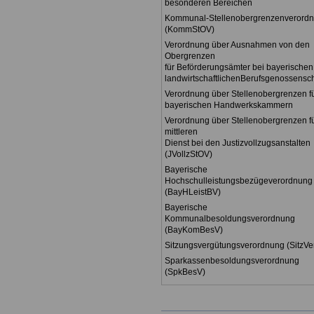
besonderen Bereichen
Kommunal-Stellenobergrenzenverord
(KommStOV)
Verordnung über Ausnahmen von den
Obergrenzen
für Beförderungsämter bei bayerischen
landwirtschaftlichenBerufsgenossensc
Verordnung über Stellenobergrenzen fü
bayerischen Handwerkskammern
Verordnung über Stellenobergrenzen f
mittleren
Dienst bei den Justizvollzugsanstalten
(JVollzStOV)
Bayerische
Hochschulleistungsbezügeverordnung
(BayHLeistBV)
Bayerische
Kommunalbesoldungsverordnung
(BayKomBesV)
Sitzungsvergütungsverordnung (SitzVe
Sparkassenbesoldungsverordnung
(SpkBesV)