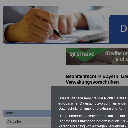
Beamtenrecht in Bayern: Ge
Verwaltungsvorschriften
ACHTUNG:
Neue Broschüre zu
Unsere Website beachtet die Richtlinie zur 
und Ländern
europäischer Datenschutzvorschriften wide
Das Bundesalimentationsgesetz 
Datenschutzrichtlinie für elektronische Komm
alle Beamtinnen und Beamten d
Home
Diese Internetseite verwendet Cookies, um 
amtsangemessener Alimentation. 
Dienste und Funktionen bereitzustellen. Es
Aktuelles
Bundesbeamten
mind. 3.000 bi
Personalisierung von Anzeigen verwendet - un