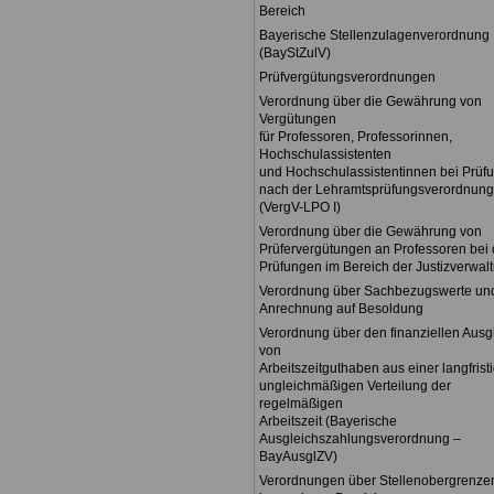
Bereich
Bayerische Stellenzulagenverordnung
(BayStZulV)
Prüfvergütungsverordnungen
Verordnung über die Gewährung von
Vergütungen
für Professoren, Professorinnen,
Hochschulassistenten
und Hochschulassistentinnen bei Prüf
nach der Lehramtsprüfungsverordnung
(VergV-LPO I)
Verordnung über die Gewährung von
Prüfervergütungen an Professoren bei
Prüfungen im Bereich der Justizverwal
Verordnung über Sachbezugswerte und
Anrechnung auf Besoldung
Verordnung über den finanziellen Ausg
von
Arbeitszeitguthaben aus einer langfrist
ungleichmäßigen Verteilung der
regelmäßigen
Arbeitszeit (Bayerische
Ausgleichszahlungsverordnung –
BayAusglZV)
Verordnungen über Stellenobergrenzen