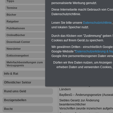
Beamtinnen & Beamte sowie R
Tipps
personalisierte Werbung genutzt.
Versorgungsempfänger sowie di
Termine
Diese Internetseite macht Gebrauch von Cooki
Postbank werden die Nachzahlung
Datenschutzrichtlinie.
Bücher
Neuregelung der amtsangemesse
Besoldungstabellen ab 01.05.202
Ratgeber
Lesen Sie bitte unsere
Datenschutzrichtlinie
,
(Vor)Bestellung
und lokalen Speicher nutzt.
Publikationen
OnlineBücher
Durch das Klicken von "Zustimmung" geben Sie
Bayern -
Übersicht von beam
Cookies auf Ihrem Gerät zu speichern.
Download-Center
Wir gewähren Dritten - einschließlich Google -
Newsletter
Google-Website "
Datenschutzerklärung & N
Bayerisches Besoldungsgesetz (Ba
mit den Besoldungsordnungen
Exklusivangebot
Google ihre personenbezogenen Daten verw
-
Besoldungsordnung A
Dürfen wir Ihre Daten nutzen, um Anzeigen 
Mehrfachbestellungen zum
-
Besoldungsordnung B
Vorzugspreis
erheben Daten und verwenden Cookies, 
-
Besoldungsordnung R
Bayerisches Anpassungsgesetz zum Z
Info & Rat
Gesetz zur Vereinheitlichung und
Neuregelung
Öffentlicher Sektor
des Bundesbesoldungsrechts in Bund 
Ländern
Rund ums Geld
BayBesG – Änderungsgesetze (Auswah
Bezügetabellen
Siebtes Gesetz zur Änderung
beamtenrechtlicher
Vorschriften (wurde inzwischen aufge
Recht