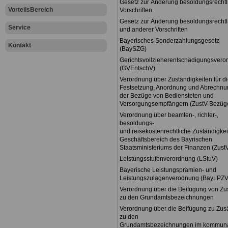
Gesetz zur Änderung besoldungsrechtl
VorteilsBereich
Vorschriften
Gesetz zur Änderung besoldungsrechtl
Service
und anderer Vorschriften
Bayerisches Sonderzahlungsgesetz
Kontakt
(BaySZG)
Gerichtsvollzieherentschädigungsvero
(GVEntschV)
Verordnung über Zuständigkeiten für d
Festsetzung, Anordnung und Abrechnu
der Bezüge von Bediensteten und
Versorgungsempfängern (ZustV-Bezüg
Verordnung über beamten-, richter-,
besoldungs-
und reisekostenrechtliche Zuständigkei
Geschäftsbereich des Bayrischen
Staatsministeriums der Finanzen (Zust
Leistungsstufenverordnung (LStuV)
Bayerische Leistungsprämien- und
Leistungszulagenverodnung (BayLPZV
Verordnung über die Beifügung von Zu
zu den Grundamtsbezeichnungen
Verordnung über die Beifügung zu Zus
zu den
Grundamtsbezeichnungen im kommun