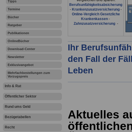
Vergleichen und sparen:
Tipps
Berufsunfähigkeitsabsicherung
Termine
-
Krankenzusatzversicherung
-
Online-Vergleich Gesetzliche
Bücher
Krankenkassen
-
Zahnzusatzversicherung
-
Ratgeber
Publikationen
OnlineBücher
Ihr Berufsunfäh
Download-Center
den Fall der Fä
Newsletter
Exklusivangebot
Leben
Mehrfachbestellungen zum
Vorzugspreis
Info & Rat
Öffentlicher Sektor
Rund ums Geld
Aktuelles 
Bezügetabellen
öffentlichen
Recht