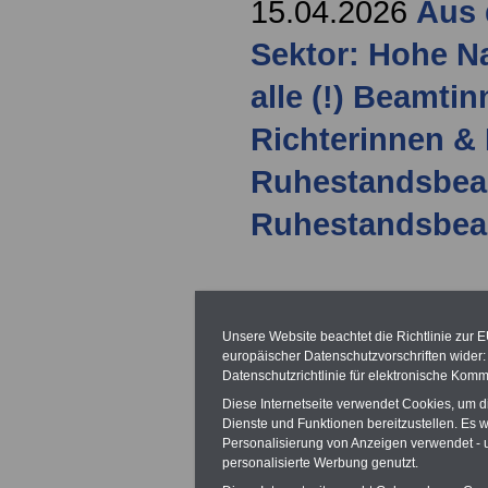
15.04.2026
Aus 
Sektor: Hohe N
alle (!) Beamti
Richterinnen & 
Ruhestandsbea
Ruhestandsbe
12.03.2026
Aus 
Unsere Website beachtet die Richtlinie zur 
Sektor: Tarifei
europäischer Datenschutzvorschriften wide
Datenschutzrichtlinie für elektronische Komm
(TV-L); Bundes
Diese Internetseite verwendet Cookies, um 
Dienste und Funktionen bereitzustellen. Es
dem Ergebnis z
Personalisierung von Anzeigen verwendet - un
personalisierte Werbung genutzt.