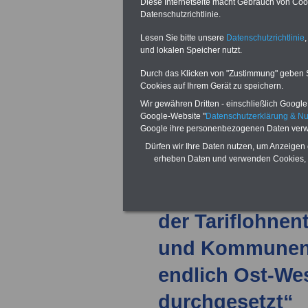
die Tarifrunde ö
Diese Internetseite macht Gebrauch von Cooki
Datenschutzrichtlinie.
der Länder - oh
Lesen Sie bitte unsere
Datenschutzrichtlinie
,
abgeschlossen
und lokalen Speicher nutzt.
Durch das Klicken von "Zustimmung" geben Sie
14.02.2026
Tari
Cookies auf Ihrem Gerät zu speichern.
Wir gewähren Dritten - einschließlich Google -
Dienst der Län
Google-Website "
Datenschutzerklärung & N
Google ihre personenbezogenen Daten verw
Beschäftigte er
Dürfen wir Ihre Daten nutzen, um Anzeigen 
erheben Daten und verwenden Cookies, 
mehr Geld, min
Euro – Werneke
der Tariflohnen
und Kommunen S
endlich Ost-We
durchgesetzt“