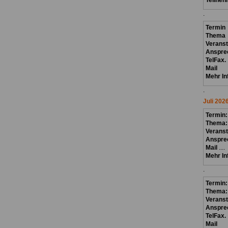
Teilneh
.
Termin
Thema
Verans
Anspre
TelFax.
Mail
Mehr In
.
Juli 202
Termin
Thema
Veranst
Anspre
Mail
....
Mehr In
.
Termin:
Thema
Veranst
Anspre
TelFax.
Mail