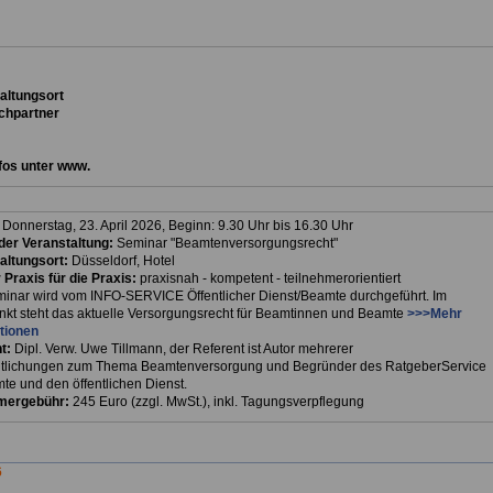
ta
ltungsort
chpartner
fos unter www.
:
Donnerstag, 23. April 2026, Beginn: 9.30 Uhr bis 16.30 Uhr
er Veranstaltung:
Seminar "Beamtenversorgungsrecht"
altungsort:
Düsseldorf, Hotel
 Praxis für die Praxis:
praxisnah - kompetent - teilnehmerorientiert
inar wird vom INFO-SERVICE Öffentlicher Dienst/Beamte durchgeführt. Im
unkt steht das aktuelle Versorgungsrecht für Beamtinnen und Beamte
>>>Mehr
tionen
t:
Dipl. Verw. Uwe Tillmann, der Referent ist Autor mehrerer
ntlichungen zum Thema Beamtenversorgung und Begründer des RatgeberService
te und den öffentlichen Dienst.
mergebühr:
245 Euro (zzgl. MwSt.), inkl. Tagungsverpflegung
6