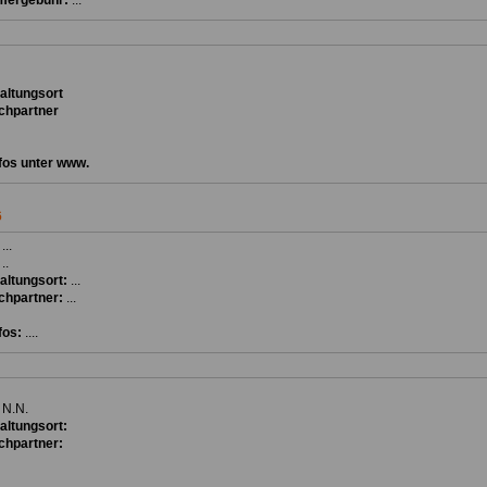
mergebühr:
...
ta
ltungsort
chpartner
fos unter www.
6
:
...
:
..
altungsort:
...
chpartner:
...
fos:
....
:
N.N.
altungsort:
chpartner: