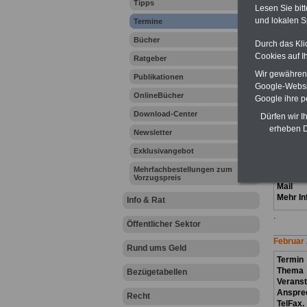
Tipps
Lesen Sie bit
Janua
r
2
und lokalen S
Termine
Termin:
Thema
Bücher
Durch das Kli
Veranst
Cookies auf I
Ratgeber
Anspre
TelFax.
Wir gewähren D
Publikationen
Mail
Google-Websi
Mehr In
OnlineBücher
Google ihre 
.
Download-Center
Dürfen wir I
erheben D
Termin
Newsletter
Thema
Exklusivangebot
Verans
Anspre
Mehrfachbestellungen zum
TelFax.
Vorzugspreis
Mail
Mehr In
Info & Rat
.
Öffentlicher Sektor
Februar
Rund ums Geld
Termin
Thema
Bezügetabellen
Verans
Anspre
Recht
TelFax.