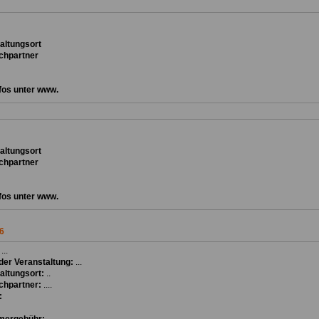
ta
ltungsort
chpartner
fos unter www.
ta
ltungsort
chpartner
fos unter www.
6
:
...
er Veranstaltung:
...
altungsort:
..
chpartner:
....
: