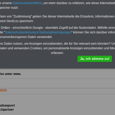
te unsere
Datenschutzrichtlinie
, um mehr darüber zu erfahren, wie diese Internetse
026
peicher nutzt.
 N.N.
:
dbb Jahrestagung
cken von "Zustimmung" geben Sie dieser Internetseite die Erlaubnis, Informationen
altungsort
Köln, Messe
hrem Gerät zu speichern.
chpartner
ritten - einschließlich Google - ebenfalls Zugriff auf die Nutzerdaten. Mithilfe eine
te "
Datenschutzerklärung & Nutzungsbedingungen
" können Sie sich darüber infor
fos unter
www.dbb.de
personenbezogenen Daten verwendet.
hre Daten nutzen, um Anzeigen einzublenden, die für Sie relevant sein könnten? U
aten und verwenden Cookies, um personalisierte Anzeigen einzublenden und Me
erfassen.
ta
ltungsort
Ja, ich stimme zu!
chpartner
fos unter www.
 2026
ta
ltungsort
chpartner