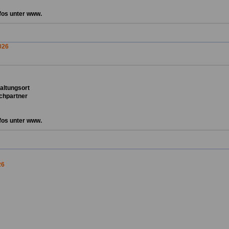
fos unter www.
026
ta
ltungsort
chpartner
fos unter www.
26