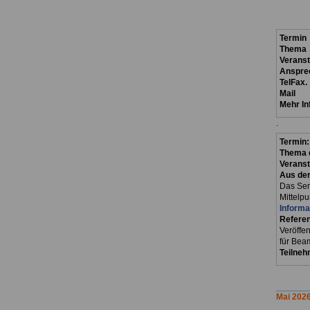
Termin
Thema
Verans
Anspre
TelFax.
Mail
Mehr In
.
Termin
Thema d
Veranst
Aus der
Das Sem
Mittelp
Informa
Referen
Veröffe
für Beam
Teilneh
Mai 202