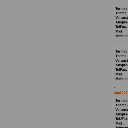
Termin
Thema
Verans
Anspre
TelFax.
Mail
Mehr In
Termin
Thema
Verans
Anspre
TelFax.
Mail
Mehr In
.
Juni 202
Termin
Thema d
Veranst
Anspre
Tel./Fax
Mail
....