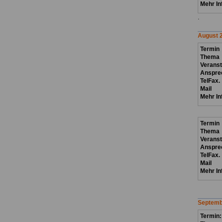
Mehr In
.
August 
Termin
Thema
Verans
Anspre
TelFax.
Mail
Mehr In
Termin
Thema
Verans
Anspre
TelFax.
Mail
Mehr In
Septemb
Termin: