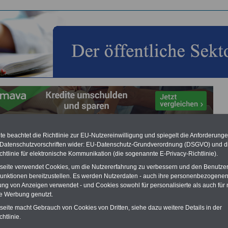
e beachtet die Richtlinie zur EU-Nutzereinwilligung und spiegelt die Anforderung
taltungen für den öffentlichen Dienst
 Datenschutzvorschriften wider: EU-Datenschutz-Grundverordnung (DSGVO) und d
chtlinie für elektronische Kommunikation (die sogenannte E-Privacy-Richtlinie).
r Rubrik informieren wir über ausgewählte Veranstaltungen, z.B. Kongresse,
 und Konferenzen. Gerne können Sie uns Veranstaltungen von bundesweiter
tseite verwendet Cookies, um die Nutzererfahrung zu verbessern und den Benutze
g vorschlagen. Nach Prüfung werden wir diese in unsere Übersicht kostenlos
unktionen bereitzustellen. Es werden Nutzerdaten - auch ihre personenbezogenen
. Teilen Sie uns einfach die relevanten Daten mit
infoservice@beamten-
ung von Anzeigen verwendet - und Cookies sowohl für personalisierte als auch für 
ionen.de
te Werbung genutzt.
taltungskalender für 2026
tseite macht Gebrauch von Cookies von Dritten, siehe dazu weitere Details in der
ar
,
>>>Februar,
>>>Maerz,
>>>April,
>>>Mai,
>>>Juni,
>>>Juli,
>>>August,
htlinie.
ember,
>>>Oktober,
>>>November,
>>>Dezember