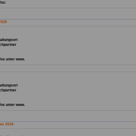
fos:
2026
ta
ltungsort
chpartner
fos unter www.
ta
ltungsort
chpartner
fos unter www.
er 2026