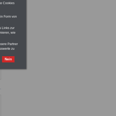
ite Cookies
 in Form von
s Links zur
mieren, wie
nsere Partner
sswerte zu
Nein