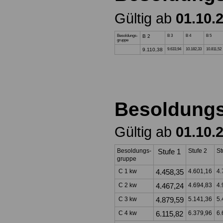
Gültig ab
01.10.
Besoldungs-
B 2
B 3
B 4
B 5
gruppe
9.110,38
9.633,94
10.182,33
10.811,52
Besoldung
Gültig ab
01.10.
Besoldungs-
Stufe 1
Stufe 2
St
gruppe
C 1 kw
4.458,35
4.601,16
4.
C 2 kw
4.467,24
4.694,83
4.
C 3 kw
4.879,59
5.141,36
5.
C 4 kw
6.115,82
6.379,96
6.