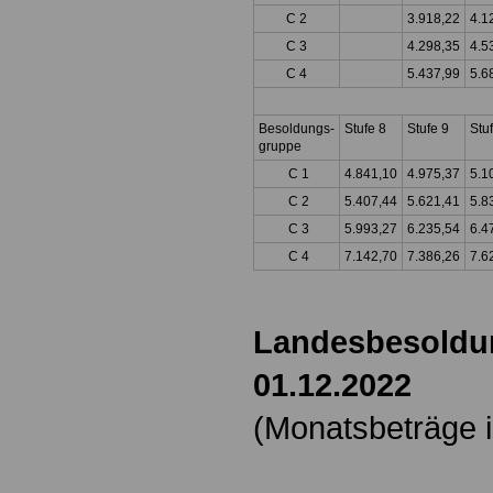
C 2
3.918,22
4.1
C 3
4.298,35
4.5
C 4
5.437,99
5.6
Besoldungs-
Stufe 8
Stufe 9
Stu
gruppe
C 1
4.841,10
4.975,37
5.1
C 2
5.407,44
5.621,41
5.8
C 3
5.993,27
6.235,54
6.4
C 4
7.142,70
7.386,26
7.6
Landesbesoldu
01.12.2022
(Monatsbeträge i