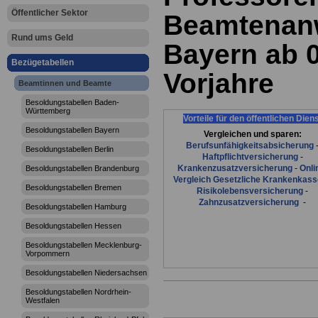
Öffentlicher Sektor
Beamtenanw
Rund ums Geld
Bayern ab 
Bezügetabellen
Vorjahre
Beamtinnen und Beamte
Besoldungstabellen Baden-
Württemberg
Vorteile für den öffentlichen Dien
Besoldungstabellen Bayern
Vergleichen und sparen:
Berufsunfähigkeitsabsicherung
Besoldungstabellen Berlin
Haftpflichtversicherung
-
Krankenzusatzversicherung
-
Onli
Besoldungstabellen Brandenburg
Vergleich Gesetzliche Krankenkas
Besoldungstabellen Bremen
Risikolebensversicherung
-
Zahnzusatzversicherung
-
Besoldungstabellen Hamburg
Besoldungstabellen Hessen
Besoldungstabellen Mecklenburg-
Vorpommern
Besoldungstabellen Niedersachsen
Besoldungstabellen Nordrhein-
Westfalen