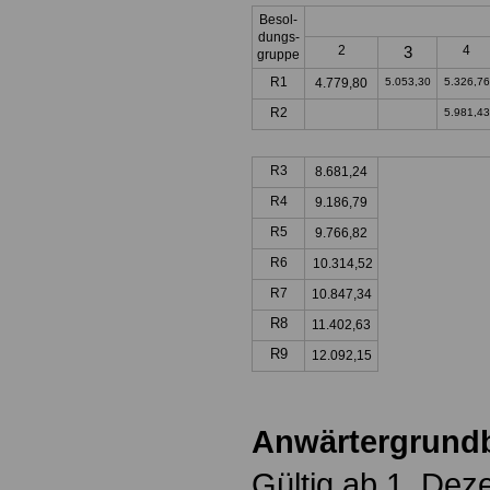
Besol-
dungs-
2
3
4
gruppe
R1
4.779,80
5.053,30
5.326,76
R2
5.981,43
R3
8.681,24
R4
9.186,79
R5
9.766,82
R6
10.314,52
R7
10.847,34
R8
11.402,63
R9
12.092,15
Anwärtergrund
Gültig ab 1. De