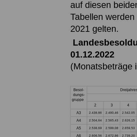
auf diesen beide
Tabellen werden
2021 gelten.
Landesbesoldu
01.12.2022
(Monatsbeträge i
Besol-
Dreijahre
dungs-
gruppe
2
3
4
A3
2.438,86
2.490,46
2.542,05
A4
2.504,64
2.565,43
2.626,15
A5
2.538,69
2.599,08
2.659,53
A6
2.606,56
2.672,86
2.739,20