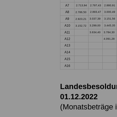
A7
2.713,94
2.797,43
2.880,91
A8
2.893,47
3.000,49
2.786,50
A9
3.037,39
3.151,56
2.923,21
A10
3.299,00
3.445,35
3.152,72
A11
3.634,40
3.784,30
A12
4.091,28
A13
A14
A15
A16
Landesbesoldu
01.12.2022
(Monatsbeträge i