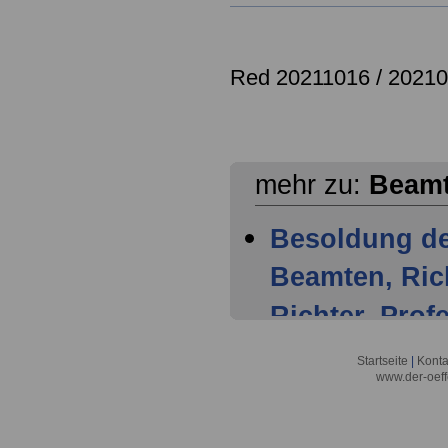
Red 20211016 / 20210
mehr zu:
Beamt
Besoldung d
Beamten, Ric
Richter, Pro
Professoren 
Startseite
|
Konta
www.der-oeff
Beamtenanwär
01.10.2026 un