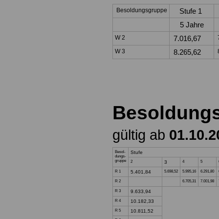
Besoldungsgruppe
Stufe 1
5 Jahre
W 2
7.016,67
W 3
8.265,62
Besoldung
gültig ab
01.10.2
Besol-
Stufe
dungs-
gruppe
2
3
4
5
R 1
5.401,84
5.698,52
5.995,16
6.291,80
R 2
6.705,31
7.001,98
R 3
9.633,94
R 4
10.182,33
R 5
10.811,52