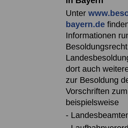
in Bayern
Unter
www.beso
bayern.de
finden
Informationen r
Besoldungsrech
Landesbesoldung
dort auch weiter
zur Besoldung d
Vorschriften zu
beispielsweise
- Landesbeamte
- Laufbahnveror