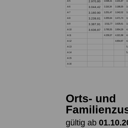
A 5
2.970,80
3.036,31
3.101,87
3
A 6
3.044,42
3.116,34
3.188,30
3
A 7
3.160.90
3.251,47
3.342,02
3
A 8
3.239,61
3.355,64
3.471,74
3
A 9
3.387,91
3.511,77
3.635,61
3
A 10
3.636,87
3.795,55
3.954,29
4
A 11
4.159,37
4.321,98
4
A 12
4.654,97
4
A 13
5
A 14
5
A 15
A 16
Orts- und
Familienzu
gültig ab
01.10.2