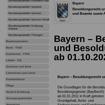
Besoldungstabellen Rheinland-Pfalz
Bayern
Besoldungstabellen Saarland
Besoldungsrecht un
und Beamte sowie 
Besoldungstabellen Sachsen
Besoldungstabellen Sachsen-Anhalt
Besoldungstabellen Schlewsig-
Holstein
Besoldungstabellen Thüringen
Bayern – B
Beamtenanwärter
und Besold
Bund - TVöD
ab 01.10.20
Kommunen - TVöD
Länder - TdL
Ärztinnen und Ärzte
Lehrerinnen und Lehrer
Bayern – Besoldungsrecht u
Krankenhäuser
Pflege
Die Grundlagen für die Besold
Besoldungsgesetz (BayBesG) g
Sozial & Erziehung
ab 01.01.2011 in Kraft getrete
Versorgungsbetriebe
Grundgehalt, Amts- und
Stellenzulagen und Familienzu
Verwaltung