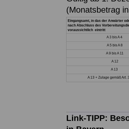
(Monatsbetrag in
Eingangsamt, in das der Anwärter od
nach Abschluss des Vorbereitungsdi
voraussichtlich eintritt
A 3 bis A 4
A 5 bis A 8
A 9 bis A 11
A 12
A 13
A 13 + Zulage gemäß Art. 
Link-TIPP: Bes