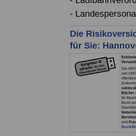
- Landespersona
Die Risikovers
für Sie: Hanno
Exklusiv
Versand
Der INFO
seit 1997
öffentli
Einkomm
sektor.d
Bücher
für Bea
Bund un
Ebenfall
Nebentät
Berufsei
und
Fra
Bestellf