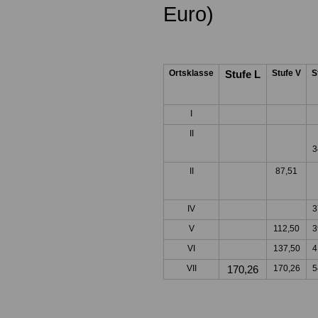
Euro)
Ortsklasse
Stufe L
Stufe V
S
I
II
3
II
87,51
IV
3
V
112,50
3
VI
137,50
4
VII
170,26
170,26
5