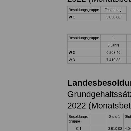
Besoldungsgruppe
Festbetrag
W 1
5.050,00
Besoldungsgruppe
1
5 Jahre
W 2
6.268,46
W 3
7.419,83
Landesbesoldu
Grundgehaltssät
2022 (Monatsbet
Besoldungs-
Stufe 1
Stu
gruppe
C 1
3.910,02
4.0