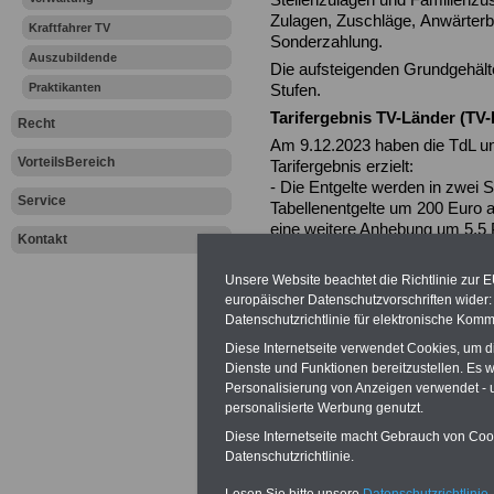
Zulagen, Zuschläge, Anwärterb
Kraftfahrer TV
Sonderzahlung.
Auszubildende
Die aufsteigenden Grundgehäl
Praktikanten
Stufen.
Tarifergebnis TV-Länder (TV-
Recht
Am 9.12.2023 haben die TdL u
VorteilsBereich
Tarifergebnis erzielt:
- Die Entgelte werden in zwei 
Service
Tabellenentgelte um 200 Euro 
eine weitere Anhebung um 5,5
Kontakt
Erhöhungen nicht 340 Euro erre
Erhöhungsbetrag auf 340 Euro 
Unsere Website beachtet die Richtlinie zur 
- Ausbildungsentgelte werden
europäischer Datenschutzvorschriften wide
1.02.2025 um weitere 50 Euro 
Datenschutzrichtlinie für elektronische Komm
- Tarifbeschäftigte erhalten ei
Diese Internetseite verwendet Cookies, um 
Inflationsausgleichsprämie vo
Dienste und Funktionen bereitzustellen. Es
Dez. 2023, danach zehn Raten 
Personalisierung von Anzeigen verwendet - un
Euro).
personalisierte Werbung genutzt.
Das Ergebnis der Tarifrunde so
Diese Internetseite macht Gebrauch von Cooki
Beamten, Richter und VersE üb
Datenschutzrichtlinie.
Tarifeinigung beträgt 25 Monat