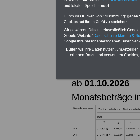
Lesen Sie bitte unsere
Datenschutzrichtlinie
,
und lokalen Speicher nutzt.
Die aktuellen Be
Durch das Klicken von "Zustimmung" geben Sie
Cookies auf Ihrem Gerät zu speichern.
haben wir auf di
Wir gewähren Dritten - einschließlich Google -
Google-Website "
Datenschutzerklärung & N
Grundgehal
Google ihre personenbezogenen Daten verw
Dürfen wir Ihre Daten nutzen, um Anzeigen 
(Monatsbetr
erheben Daten und verwenden Cookies, 
Besoldung
ab
01.10.2026
Monatsbeträge i
Besoldungsgruppe
Zweijahresrhythmus
Dreijahresrhyt
Stufe
2
3
4
A 3
2.862,51
2.918,48
2.974,44
3
A 4
2.933,87
2.999,80
3.065,67
3