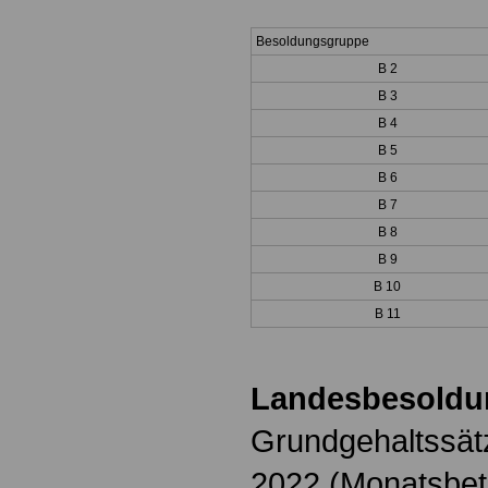
Besoldungsgruppe
B 2
B 3
B 4
B 5
B 6
B 7
B 8
B 9
B 10
B 11
Landesbesold
Grundgehaltssät
2022 (Monatsbet