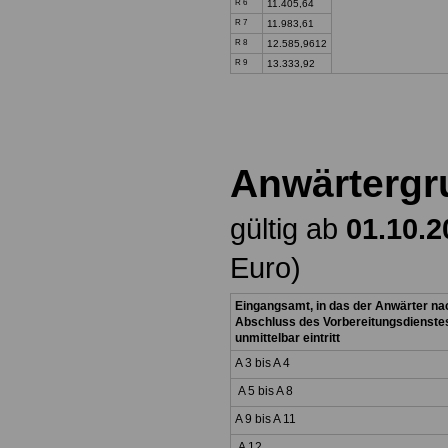
R 6
11.405,64
R 7
11.983,61
R 8
12.585,9612
R 9
13.333,92
Anwärtergr
gültig ab
01.10.2
Euro)
Eingangsamt, in das der Anwärter na
Abschluss des Vorbereitungsdienste
unmittelbar eintritt
A 3 bis A 4
A 5 bis A 8
A 9 bis A 11
A 12