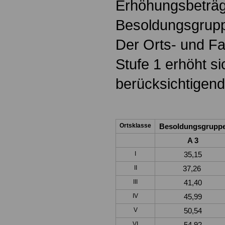
Erhöhungsbeträge
Besoldungsgrupp
Der Orts- und Fa
Stufe 1 erhöht si
berücksichtigende
Ortsklasse
Besoldungsgrupp
A 3
I
35,15
II
37,26
III
41,40
IV
45,99
V
50,54
VI
54,92