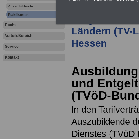
-
Ausbildungs
Auszubildende
Praktikanten
Entgelte im P
Recht
Ländern (TV-L
VorteilsBereich
Hessen
Service
Kontakt
Ausbildung
und Entgel
(TVöD-Bun
In den Tarifvertr
Auszubildende de
Dienstes (TVöD