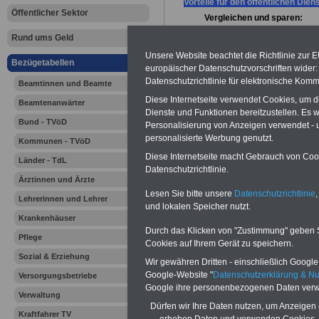
Vorteile für den öffentlichen Dien
Öffentlicher Sektor
Vergleichen und sparen:
Berufsunfähigkeitsabsicherung
Rund ums Geld
Haftpflichtversicherung
-
Krankenzusatzversicherung
-
Onli
Unsere Website beachtet die Richtlinie zur 
Bezügetabellen
Vergleich Gesetzliche Krankenkas
europäischer Datenschutzvorschriften wide
Risikolebensversicherung
-
Datenschutzrichtlinie für elektronische Komm
Beamtinnen und Beamte
Zahnzusatzversicherung
-
Diese Internetseite verwendet Cookies, um 
Beamtenanwärter
Dienste und Funktionen bereitzustellen. Es
Bund - TVöD
Personalisierung von Anzeigen verwendet - un
personalisierte Werbung genutzt.
Kommunen - TVöD
Diese Internetseite macht Gebrauch von Cooki
Länder - TdL
Datenschutzrichtlinie.
Ärztinnen und Ärzte
Lesen Sie bitte unsere
Datenschutzrichtlinie
,
Lehrerinnen und Lehrer
und lokalen Speicher nutzt.
Hier finden Sie
Krankenhäuser
Durch das Klicken von "Zustimmung" geben Sie
Pflege
-
Ausbildungs
Cookies auf Ihrem Gerät zu speichern.
Sozial & Erziehung
Wir gewähren Dritten - einschließlich Google -
Entgelte im P
Google-Website "
Datenschutzerklärung & N
Versorgungsbetriebe
Google ihre personenbezogenen Daten verw
Bund/Kommu
Verwaltung
Dürfen wir Ihre Daten nutzen, um Anzeigen 
Kraftfahrer TV
erheben Daten und verwenden Cookies, 