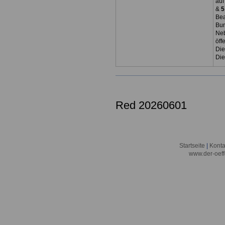
auf
&
5
Bea
Bun
Neb
öff
Die
Die
Red 20260601
Startseite
|
Konta
www.der-oeff