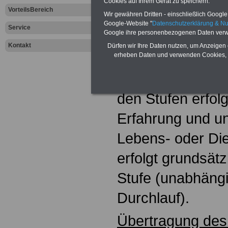
Cookies auf Ihrem Gerät zu speichern.
VorteilsBereich
Wir gewähren Dritten - einschließlich Google -
Besoldungsgese
Google-Website "
Datenschutzerklärung & N
Service
Google ihre personenbezogenen Daten verw
Hamburg hat ein
Kontakt
Dürfen wir Ihre Daten nutzen, um Anzeigen 
verabschiedet u
erheben Daten und verwenden Cookies, 
neu geregelt (nur
den Stufen erfolg
Erfahrung und u
Lebens- oder Dien
erfolgt grundsätz
Stufe (unabhängi
Durchlauf).
Übertragung des 