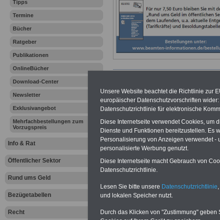
Tipps
Termine
Bücher
Ratgeber
Publikationen
OnlineBücher
Hamburg:
Download-Center
Unsere Website beachtet die Richtlinie zur 
Besoldungs
Newsletter
europäischer Datenschutzvorschriften wide
Exklusivangebot
Datenschutzrichtlinie für elektronische Komm
Januar 201
Diese Internetseite verwendet Cookies, um 
Mehrfachbestellungen zum
Vorzugspreis
Dienste und Funktionen bereitzustellen. Es
Die Besoldung w
Personalisierung von Anzeigen verwendet - un
Info & Rat
personalisierte Werbung genutzt.
danach ergange
Öffentlicher Sektor
Diese Internetseite macht Gebrauch von Cooki
Datenschutzrichtlinie.
Rechtsverordnun
Rund ums Geld
Lesen Sie bitte unsere
Datenschutzrichtlinie
,
Bezügetabellen
und lokalen Speicher nutzt.
Wesentliche gese
Durch das Klicken von "Zustimmung" geben Sie
Recht
eine Neuregelun