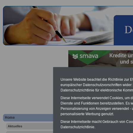
Hessischer
Unsere Website beachtet die Richtlinie zur 
europäischer Datenschutzvorschriften wide
Datenschutzrichtlinie für elektronische Komm
Werbung mit Textlink:
Diesen
Diese Internetseite verwendet Cookies, um 
250 Euro können Sie einen Te
Dienste und Funktionen bereitzustellen. Es
Banner für drei Monate buchen
Personalisierung von Anzeigen verwendet - un
Website eingeblendet wird. I
personalisierte Werbung genutzt.
Home
ausfüllen
oder eine
E-Mail s
Diese Internetseite macht Gebrauch von Cooki
Aktuelles
Datenschutzrichtlinie.