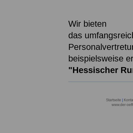
.
Wir bieten
das umfangsreic
Personalvertretu
beispielsweise er
"Hessischer Ru
Startseite
|
Konta
www.der-oeff