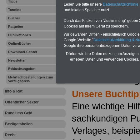
Tipps
Von den Mitglied
Lesen Sie bitte unsere
Datenschutzrichtlinie
,
Termine
und lokalen Speicher nutzt.
Personalvertretu
Bücher
Durch das Klicken von "Zustimmung" geben Sie
Cookies auf Ihrem Gerät zu speichern.
Ratgeber
besonderer Weis
Wir gewähren Dritten - einschließlich Google -
Publikationen
Google-Website "
Datenschutzerklärung & N
kompetente Auskü
OnlineBücher
Google ihre personenbezogenen Daten verw
Download-Center
ist es für jeden 
Dürfen wir Ihre Daten nutzen, um Anzeigen 
erheben Daten und verwenden Cookies, 
Newsletter
unabdingbar not
Exklusivangebot
Laufenden und gu
Mehrfachbestellungen zum
Vorzugspreis
Unsere Buchtip
Info & Rat
Öffentlicher Sektor
Eine wichtige Hil
Rund ums Geld
sachkundigen Pu
Bezügetabellen
Verlages, beispi
Recht