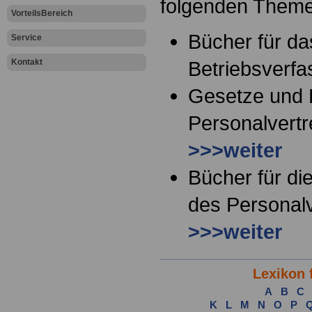
folgenden Them
VorteilsBereich
Bücher für da
Service
Kontakt
Betriebsverf
Gesetze und
Personalvertr
>>>weiter
Bücher für di
des Personalv
>>>weiter
Lexikon 
A
B
C
K
L
M
N
O
P