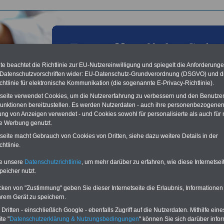
e beachtet die Richtlinie zur EU-Nutzereinwilligung und spiegelt die Anforderung
 Datenschutzvorschriften wider: EU-Datenschutz-Grundverordnung (DSGVO) und d
chtlinie für elektronische Kommunikation (die sogenannte E-Privacy-Richtlinie).
tseite verwendet Cookies, um die Nutzererfahrung zu verbessern und den Benutze
unktionen bereitzustellen. Es werden Nutzerdaten - auch ihre personenbezogenen
ung von Anzeigen verwendet - und Cookies sowohl für personalisierte als auch für 
te Werbung genutzt.
ienst & Taschenbuch
tseite macht Gebrauch von Cookies von Dritten, siehe dazu weitere Details in der
htlinie.
Vorteile für den
ffentlichen Dienst
te unsere
Datenschutzrichtlinie
, um mehr darüber zu erfahren, wie diese Internetse
peicher nutzt.
gleichen und sparen:
nfähigkeitsabsicherung
cken von "Zustimmung" geben Sie dieser Internetseite die Erlaubnis, Informationen
enzusatzversicherung
-
-Vergleich Gesetzliche
hrem Gerät zu speichern.
Krankenkassen
-
ritten - einschließlich Google - ebenfalls Zugriff auf die Nutzerdaten. Mithilfe eine
zusatzversicherung
-
te "
Datenschutzerklärung & Nutzungsbedingungen
" können Sie sich darüber infor