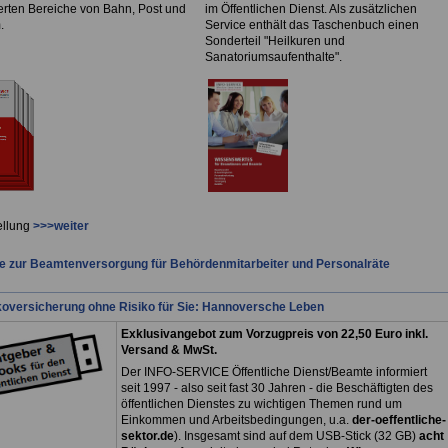
ierten Bereiche von Bahn, Post und
im Öffentlichen Dienst. Als zusätzlichen
.
Service enthält das Taschenbuch einen
Sonderteil "Heilkuren und
Sanatoriumsaufenthalte".
ellung
>>>weiter
 zur Beamtenversorgung für Behördenmitarbeiter und Personalräte
koversicherung ohne Risiko für Sie: Hannoversche Leben
Exklusivangebot zum Vorzugpreis von 22,50 Euro inkl.
Versand & MwSt.
Der INFO-SERVICE Öffentliche Dienst/Beamte informiert
seit 1997 - also seit fast 30 Jahren - die Beschäftigten des
öffentlichen Dienstes zu wichtigen Themen rund um
Einkommen und Arbeitsbedingungen, u.a.
der-oeffentliche-
sektor.de
). Insgesamt sind auf dem USB-Stick (32 GB)
acht