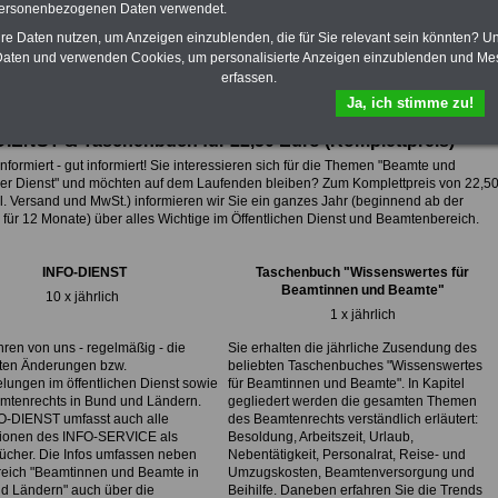
personenbezogenen Daten verwendet.
hre Daten nutzen, um Anzeigen einzublenden, die für Sie relevant sein könnten? U
fsunfähigkeitsschutz - Für den Fall der Fälle: Hannoversche Leben
aten und verwenden Cookies, um personalisierte Anzeigen einzublenden und Me
erfassen.
Ja, ich stimme zu!
DIENST & Taschenbuch für 22,50 Euro
(
Komplettpreis)
nformiert - gut informiert! Sie interessieren sich für die Themen "Beamte und
cher Dienst" und möchten auf dem Laufenden bleiben? Zum Komplettpreis von
22,5
l. Versand und MwSt.) informieren wir Sie ein ganzes Jahr (beginnend ab der
für 12 Monate) über alles Wichtige im Öffentlichen Dienst und Beamtenbereich.
INFO-DIENST
Taschenbuch "Wissenswertes für
Beamtinnen und Beamte"
10 x jährlich
1 x jährlich
hren von uns - regelmäßig - die
Sie erhalten die jährliche Zusendung des
sten Änderungen bzw.
beliebten Taschenbuches "Wissenswertes
lungen im öffentlichen Dienst sowie
für Beamtinnen und Beamte". In Kapitel
mtenrechts in Bund und Ländern.
gegliedert werden die gesamten Themen
O-DIENST umfasst auch alle
des Beamtenrechts verständlich erläutert:
tionen des INFO-SERVICE als
Besoldung, Arbeitszeit, Urlaub,
ücher. Die Infos umfassen neben
Nebentätigkeit, Personalrat, Reise- und
eich "Beamtinnen und Beamte in
Umzugskosten, Beamtenversorgung und
d Ländern" auch über die
Beihilfe. Daneben erfahren Sie die Trends