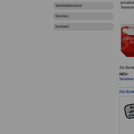
privatis
VorteilsBereich
Telekom
Service
Kontakt
Zur Best
NEU:
Seminare
Die Risi