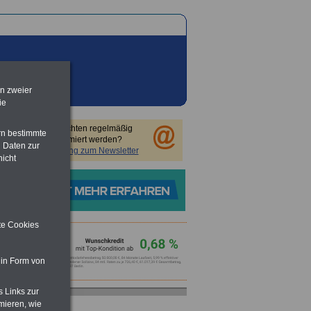
en zweier
ie
Sie möchten regelmäßig
rn bestimmte
informiert werden?
 Daten zur
Anmeldung zum Newsletter
nicht
ite Cookies
 in Form von
s Links zur
mieren, wie