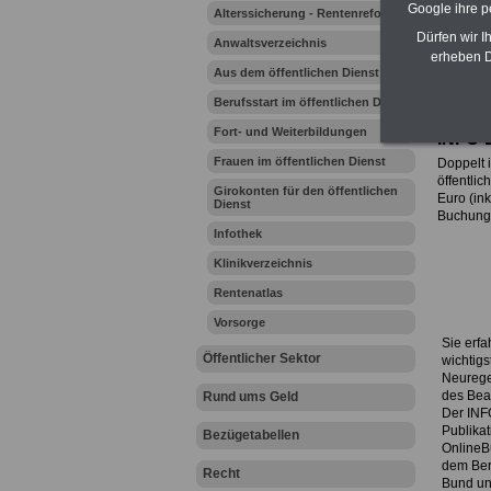
Google ihre 
Alterssicherung - Rentenreform
Dürfen wir I
Anwaltsverzeichnis
Ihr Beru
erheben D
Aus dem öffentlichen Dienst
Berufsstart im öffentlichen Dienst
...
Fort- und Weiterbildungen
INFO-
Frauen im öffentlichen Dienst
Doppelt i
öffentli
Girokonten für den öffentlichen
Euro
(ink
Dienst
Buchung 
Infothek
Klinikverzeichnis
Rentenatlas
Vorsorge
Sie erfa
Öffentlicher Sektor
wichtig
Neurege
des Bea
Rund ums Geld
Der INF
Publika
Bezügetabellen
OnlineB
dem Ber
Recht
Bund un