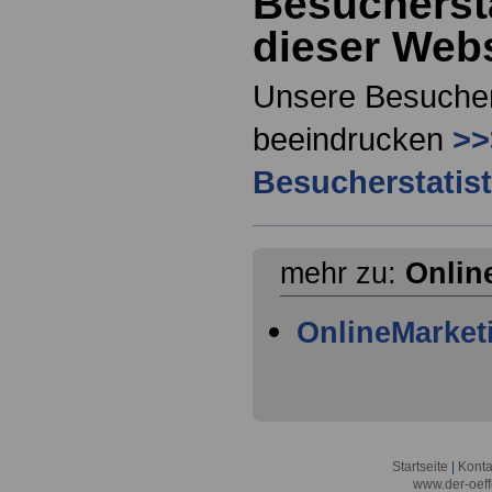
Besuchersta
dieser Webs
Unsere Besucher
beeindrucken
>>
Besucherstatist
mehr zu:
Onlin
OnlineMarket
Startseite
|
Konta
www.der-oeff