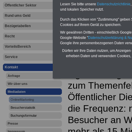
Netzwerk "
Lesen Sie bitte unsere
Datenschutzrichtlinie
,
Öffentlicher Sektor
und lokalen Speicher nutzt.
öffentlicher
Rund ums Geld
Durch das Klicken von "Zustimmung" geben Sie
erfolgreich 
Cookies auf Ihrem Gerät zu speichern.
Bezügetabellen
Wir gewähren Dritten - einschließlich Google -
Recht
Das Netzwerk
Google-Website "
Datenschutzerklärung & N
Google ihre personenbezogenen Daten verw
VorteilsBereich
öffentlicher D
Dürfen wir Ihre Daten nutzen, um Anzeigen 
erheben Daten und verwenden Cookies, 
Service
Internet Zugrif
Kontakt
eigenständige 
Anfrage
zum Themenfel
Wir über uns
Mediadaten
Öffentlicher Di
OnlineMarketing
die Frequenz: 
Besucherstatistik
Buchungsformular
Besucher an W
Presse
mehr als 15 Mi
Impressum