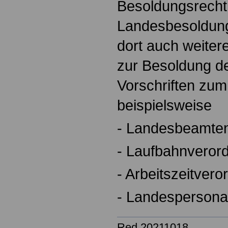
Besoldungsrech
Landesbesoldung
dort auch weiter
zur Besoldung d
Vorschriften zu
beispielsweise
- Landesbeamte
- Laufbahnveror
- Arbeitszeitver
- Landespersona
Red 20211018