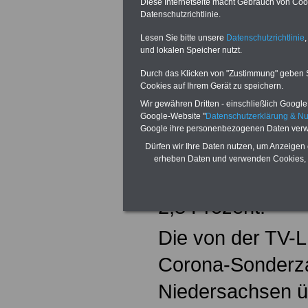
Diese Internetseite macht Gebrauch von Cooki
Tarifergebnis wir
Datenschutzrichtlinie.
Lesen Sie bitte unsere
Datenschutzrichtlinie
,
niedersächsisch
und lokalen Speicher nutzt.
Beamten sowie d
Durch das Klicken von "Zustimmung" geben Sie
Cookies auf Ihrem Gerät zu speichern.
Versorgungsemp
Wir gewähren Dritten - einschließlich Google -
Google-Website "
Datenschutzerklärung & N
übernehmen (Gru
Google ihre personenbezogenen Daten verw
Dürfen wir Ihre Daten nutzen, um Anzeigen 
Familienzuschla
erheben Daten und verwenden Cookies, 
Zulagen steigen
2,8 Prozent.
Die von der TV-L
Corona-Sonderza
Niedersachsen 