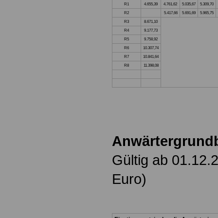
R1
4.655,39
4.761,62
5.035,67
5.309,70
R2
5.417,66
5.691,69
5.965,75
R3
8.671,10
R4
9.177,73
R5
9.758,92
R6
10.307,74
R7
10.841,64
R8
11.398,08
Anwärtergrund
Gültig ab 01.12.
Euro)