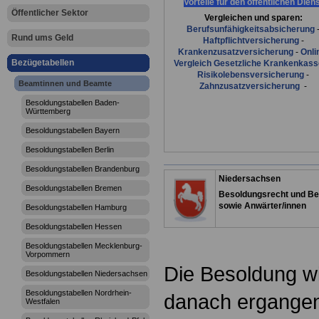
Vorteile für den öffentlichen Dien
Öffentlicher Sektor
Vergleichen und sparen:
Berufsunfähigkeitsabsicherung
Rund ums Geld
Haftpflichtversicherung
-
Krankenzusatzversicherung
-
Onli
Bezügetabellen
Vergleich Gesetzliche Krankenkas
Risikolebensversicherung
-
Beamtinnen und Beamte
Zahnzusatzversicherung
-
Besoldungstabellen Baden-
Württemberg
Besoldungstabellen Bayern
Besoldungstabellen Berlin
Besoldungstabellen Brandenburg
Niedersachsen
Besoldungstabellen Bremen
Besoldungsrecht und Be
sowie Anwärter/innen
Besoldungstabellen Hamburg
Besoldungstabellen Hessen
Besoldungstabellen Mecklenburg-
Vorpommern
Die Besoldung w
Besoldungstabellen Niedersachsen
Besoldungstabellen Nordrhein-
danach ergange
Westfalen