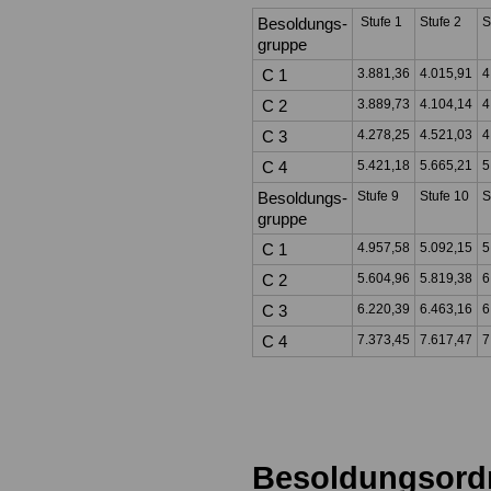
Besoldungs-
Stufe 1
Stufe 2
S
gruppe
C 1
3.881,36
4.015,91
4
C 2
3.889,73
4.104,14
4
C 3
4.278,25
4.521,03
4
C 4
5.421,18
5.665,21
5
Besoldungs-
Stufe 9
Stufe 10
S
gruppe
C 1
4.957,58
5.092,15
5
C 2
5.604,96
5.819,38
6
C 3
6.220,39
6.463,16
6
C 4
7.373,45
7.617,47
7
Besoldungsor