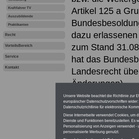
Artikel 125 a Gr
Kraftfahrer TV
Auszubildende
Bundesbesoldung
Praktikanten
dazu erlassenen 
Recht
zum Stand 31.08
VorteilsBereich
hat das Bundesb
Service
Kontakt
Landesrecht über
Änderungen).
Tarifergebnis TV
Unsere Website beachtet die Richtlinie zur 
europäischer Datenschutzvorschriften wide
und 2023
Datenschutzrichtlinie für elektronische Komm
Diese Internetseite verwendet Cookies, um 
Niedersachsen w
Dienste und Funktionen bereitzustellen. Es
Personalisierung von Anzeigen verwendet - un
personalisierte Werbung genutzt.
Linearanpassun