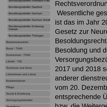
Besoldungstabellen Rheinland-Pfalz
Rechtsverordnun
Besoldungstabellen Saarland
Wesentliche ges
Besoldungstabellen Sachsen
ist das im Jahr 
Besoldungstabellen Sachsen-Anhalt
Besoldungstabellen Schlewsig-
Gesetz zur Neur
Holstein
Besoldungstabellen Thüringen
Besoldungsrecht
Beamtenanwärter
Besoldung und d
Bund - TVöD
Kommunen - TVöD
Versorgungsbezü
Länder - TdL
2017 und 2018 s
Ärztinnen und Ärzte
Lehrerinnen und Lehrer
anderer dienstrec
Krankenhäuser
vom 20. Dezembe
Pflege
Sozial & Erziehung
entsprechende 
Versorgungsbetriebe
bzw. die Weiter
Verwaltung