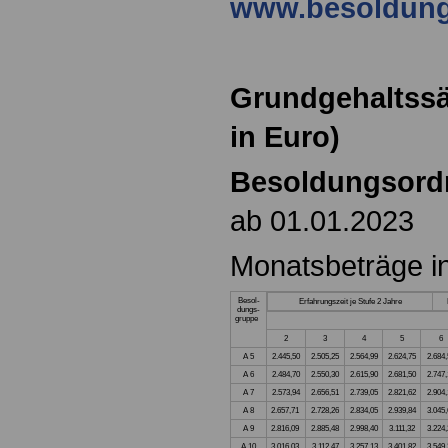
www.besoldung
Grundgehaltssä
in Euro)
Besoldungsord
ab 01.01.2023
Monatsbeträge i
Besol-
Erfahrungszeit je Stufe 2 Jahre
dungs-
gruppe
2
3
4
5
6
A 5
2.445,50
2.505,25
2.564,99
2.624,75
2.684,
A 6
2.484,70
2.550,30
2.615,90
2.681,50
2.747,
A 7
2.573,94
2.656,51
2.739,05
2.821,62
2.904,
A 8
2.657,71
2.728,26
2.834,05
2.939,84
3.045,
A 9
2.816,09
2.885,48
2.998,40
3.111,32
3.224,
A 10
3.016,03
3.112,47
3.257,13
3.401,82
3.549,