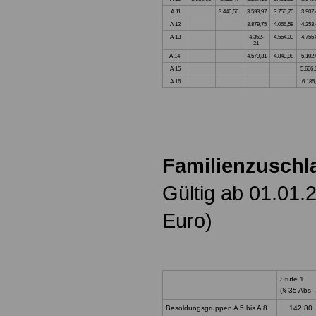
A 11
3.440,56
3.593,97
3.750,70
3.907,
A 12
3.879,75
4.066,58
4.253,
A 13
4.352-
4.554,03
4.755,
21
A 14
4.579,31
4.840,98
5.102,
A 15
5.606,
A 16
6.186,
Familienzuschl
Gültig ab 01.01.
Euro)
Stufe 1
(§ 35 Abs. 
Besoldungsgruppen A 5 bis A 8
142,80