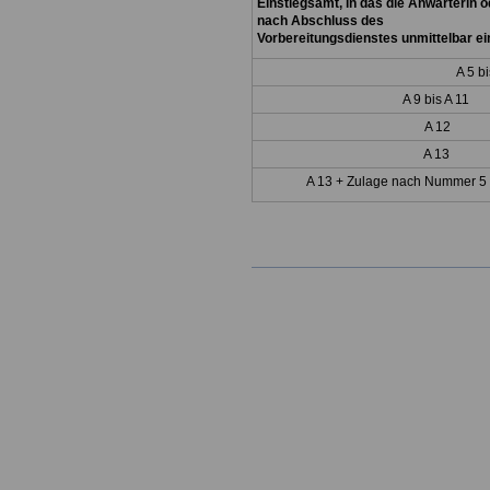
Einstiegsamt, in das die Anwärterin
o
nach Abschluss des
Vorbereitungsdienstes unmittelbar
ei
A 5 bi
A 9 bis A 11
A 12
A 13
A 13 + Zulage nach Nummer 5 