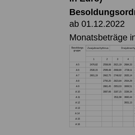
Besoldungsord
ab 01.12.2022
Monatsbeträge i
Besoldungs-
Zweijahresrhythmus
Dreijahresrh
gruppe
1
2
3
4
A 5
2476,82
2558,06
2621,19
2684,33
A 6
2530,15
2599,48
2668,80
2738,11
A 7
2601,19
2662,75
2748,92
2835,14
A 8
2750,20
2823,84
2934,29
A 9
2881,45
2953,03
3069,51
A 10
3087,66
3187,15
3336,34
A 11
3511,98
3660,44
A 12
3931,13
A 13
A 14
A 15
A 16