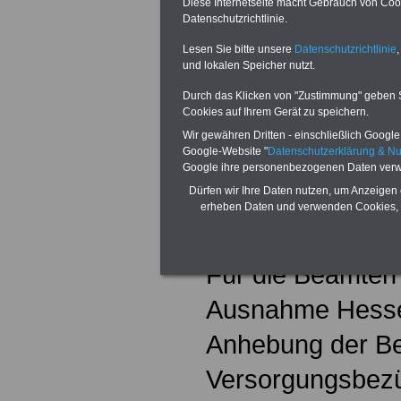
Diese Internetseite macht Gebrauch von Cooki
Gesundheitswes
Datenschutzrichtlinie.
Lesen Sie bitte unsere
Datenschutzrichtlinie
,
eine steuerfreie
und lokalen Speicher nutzt.
Höhe von 1.300 
Durch das Klicken von "Zustimmung" geben Sie
Cookies auf Ihrem Gerät zu speichern.
(Auszubildende, 
Wir gewähren Dritten - einschließlich Google -
Google-Website "
Datenschutzerklärung & N
Studierende 650 
Google ihre personenbezogenen Daten verw
Dürfen wir Ihre Daten nutzen, um Anzeigen 
Tarifabschluss ha
erheben Daten und verwenden Cookies, 
Monaten.
Für die Beamten 
Ausnahme Hessen 
Anhebung der Be
Versorgungsbezü