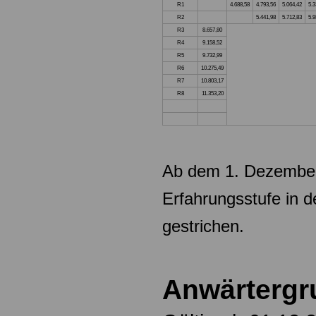
R1
4.688,58
4.793,56
5.064,42
5.3
R2
5.441,98
5.712,83
5.9
R3
8.657,80
R4
9.158,52
R5
9.732,99
R6
10.275,49
R7
10.803,17
R8
11.353,20
Ab dem 1. Dezember
Erfahrungsstufe in 
gestrichen.
Anwärtergr