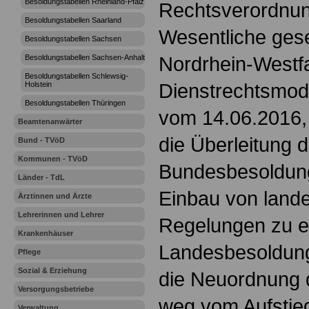
Besoldungstabellen Rheinland-Pfalz
Rechtsverordnun
Besoldungstabellen Saarland
Wesentliche gese
Besoldungstabellen Sachsen
Nordrhein-Westfa
Besoldungstabellen Sachsen-Anhalt
Besoldungstabellen Schlewsig-
Dienstrechtsmod
Holstein
Besoldungstabellen Thüringen
vom 14.06.2016, 
Beamtenanwärter
die Überleitung 
Bund - TVöD
Kommunen - TVöD
Bundesbesoldun
Länder - TdL
Einbau von land
Ärztinnen und Ärzte
Lehrerinnen und Lehrer
Regelungen zu e
Krankenhäuser
Landesbesoldung
Pflege
Sozial & Erziehung
die Neuordnung 
Versorgungsbetriebe
weg vom Aufstie
Verwaltung