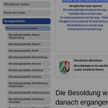
Vorteile für den öffentlichen Dien
Öffentlicher Sektor
Vergleichen und sparen:
Berufsunfähigkeitsabsicherung
Rund ums Geld
Haftpflichtversicherung
-
Krankenzusatzversicherung
-
Onli
Bezügetabellen
Vergleich Gesetzliche Krankenkas
Risikolebensversicherung
-
Beamtinnen und Beamte
Zahnzusatzversicherung
-
Besoldungstabellen Baden-
Württemberg
Besoldungstabellen Bayern
Besoldungstabellen Berlin
Besoldungstabellen Brandenburg
Nordrhein-Westfalen
Besoldungstabellen Bremen
Besoldungsrecht und Be
sowie Anwärter/innen
Besoldungstabellen Hamburg
Besoldungstabellen Hessen
Besoldungstabellen Mecklenburg-
Vorpommern
Die Besoldung w
Besoldungstabellen Niedersachsen
Besoldungstabellen Nordrhein-
danach ergange
Westfalen