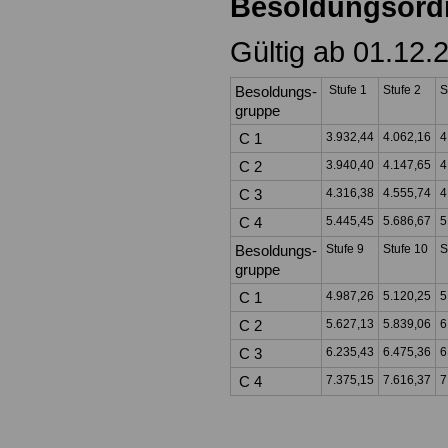
Besoldungsord
Gültig ab 01.12.
Besoldungs-
Stufe 1
Stufe 2
S
gruppe
C 1
3.932,44
4.062,16
4
C 2
3.940,40
4.147,65
4
C 3
4.316,38
4.555,74
4
C 4
5.445,45
5.686,67
5
Besoldungs-
Stufe 9
Stufe 10
S
gruppe
C 1
4.987,26
5.120,25
5
C 2
5.627,13
5.839,06
6
C 3
6.235,43
6.475,36
6
C 4
7.375,15
7.616,37
7