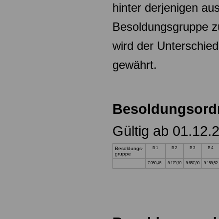
hinter derjenigen aus
Besoldungsgruppe zu
wird der Unterschied
gewährt.
Besoldungsord
Gültig ab 01.12.
Besoldungs-
B 1
B 2
B 3
B 4
gruppe
7.050,45
8.179,70
8.657,80
9.158,52