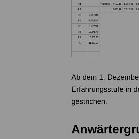
R1
4.688,58
4.793,56
5.064,42
5.3
R2
5.441,98
5.712,83
5.9
R3
8.657,80
R4
9.158,52
R5
9.732,99
R6
10.275,49
R7
10.803,17
R8
11.353,20
Ab dem 1. Dezember
Erfahrungsstufe in 
gestrichen.
Anwärtergr