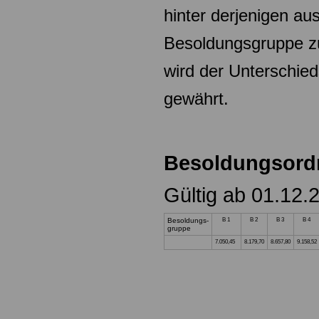
hinter derjenigen aus
Besoldungsgruppe zu
wird der Unterschied
gewährt.
Besoldungsord
Gültig ab 01.12.
Besoldungs-
B 1
B 2
B 3
B 4
gruppe
7.050,45
8.179,70
8.657,80
9.158,52