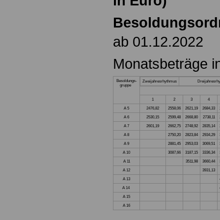
in Euro)
Besoldungsord
ab 01.12.2022
Monatsbeträge i
Besoldungs-
Zweijahresrhythmus
Dreijahresrh
gruppe
1
2
3
4
A 5
2476,82
2558,06
2621,19
2684,33
A 6
2530,15
2599,48
2668,80
2738,11
A 7
2601,19
2662,75
2748,92
2835,14
A 8
2750,20
2823,84
2934,29
A 9
2881,45
2953,03
3069,51
A 10
3087,66
3187,15
3336,34
A 11
3511,98
3660,44
A 12
3931,13
A 13
A 14
A 15
A 16