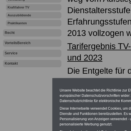
Dienstaltersstufe
Kraftfahrer TV
Auszubildende
Erfahrungsstufe
Praktikanten
2013 vollzogen 
Recht
VorteilsBereich
Tarifergebnis TV
Service
und 2023
Kontakt
Die Entgelte für 
Tarifbeschäftigt
Unsere Website beachtet die Richtlinie zur 
Hessen) wurden
europäischer Datenschutzvorschriften wide
Datenschutzrichtlinie für elektronische Komm
2,8 Prozent ange
Diese Internetseite verwendet Cookies, um 
Auszubildende, P
Dienste und Funktionen bereitzustellen. Es
Personalisierung von Anzeigen verwendet - un
personalisierte Werbung genutzt.
Studierende 50 E