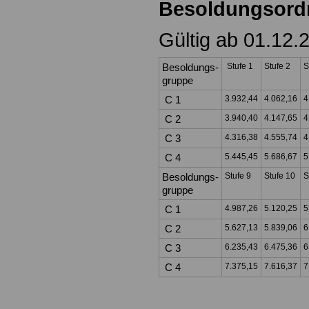
Besoldungsord
Gültig ab 01.12.
Besoldungs-
Stufe 1
Stufe 2
S
gruppe
C 1
3.932,44
4.062,16
4
C 2
3.940,40
4.147,65
4
C 3
4.316,38
4.555,74
4
C 4
5.445,45
5.686,67
5
Besoldungs-
Stufe 9
Stufe 10
S
gruppe
C 1
4.987,26
5.120,25
5
C 2
5.627,13
5.839,06
6
C 3
6.235,43
6.475,36
6
C 4
7.375,15
7.616,37
7