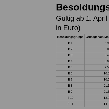
Besoldungs
Gültig ab 1. Apr
in Euro)
Besoldungsgruppe
Grundgehalt (Mon
B 1
6.9
B 2
8.0
B 3
8.4
B 4
8.9
B 5
9.5
B 6
10.
B 7
10.
B 8
11.
B 9
11.
B 10
13.
B 11
14.