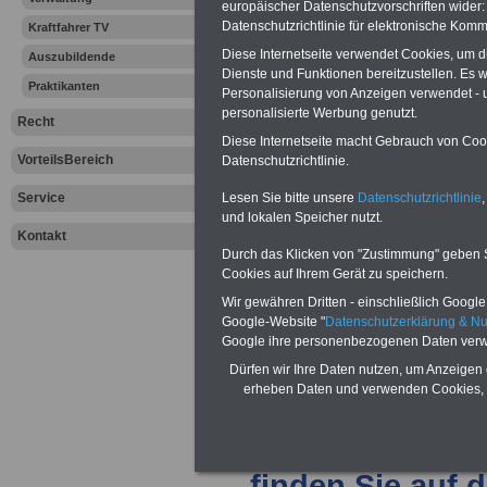
arbeitsmarktbedi
europäischer Datenschutzvorschriften wide
Datenschutzrichtlinie für elektronische Komm
Kraftfahrer TV
Sonderzuschläge
Diese Internetseite verwendet Cookies, um 
Auszubildende
Dienste und Funktionen bereitzustellen. Es
Praktikanten
Verwendung im A
Personalisierung von Anzeigen verwendet - un
personalisierte Werbung genutzt.
Recht
spezifische Aus
Diese Internetseite macht Gebrauch von Cooki
VorteilsBereich
Datenschutzrichtlinie.
erhalten die Be
Service
Lesen Sie bitte unsere
Datenschutzrichtlinie
,
vermögenswirks
und lokalen Speicher nutzt.
Kontakt
Durch das Klicken von "Zustimmung" geben Sie
Der Bund hat zu
Cookies auf Ihrem Gerät zu speichern.
Wir gewähren Dritten - einschließlich Google -
Besoldung grundl
Google-Website "
Datenschutzerklärung & N
Google ihre personenbezogenen Daten verw
beispielsweise m
Dürfen wir Ihre Daten nutzen, um Anzeigen 
erheben Daten und verwenden Cookies, 
strukturierten Tab
Besoldung.
Einz
finden Sie auf 