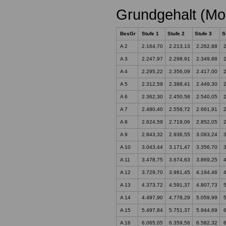
Grundgehalt (Mo
BesGr
Stufe 1
Stufe 2
Stufe 3
S
A 2
2.164,70
2.213,13
2.262,88
2
A 3
2.247,97
2.298,91
2.349,88
2
A 4
2.295,22
2.356,09
2.417,00
2
A 5
2.312,59
2.388,41
2.449,30
2
A 6
2.362,30
2.450,58
2.540,05
2
A 7
2.480,40
2.558,72
2.661,91
2
A 8
2.624,59
2.719,06
2.852,05
2
A 9
2.843,32
2.936,55
3.083,24
3
A 10
3.043,44
3.171,47
3.356,70
3
A 11
3.478,75
3.674,63
3.869,25
4
A 12
3.729,70
3.961,45
4.194,46
4
A 13
4.373,72
4.591,37
4.807,73
5
A 14
4.497,90
4.778,29
5.059,99
5
A 15
5.497,84
5.751,37
5.944,69
6
A 16
6.065,05
6.359,56
6.582,32
6