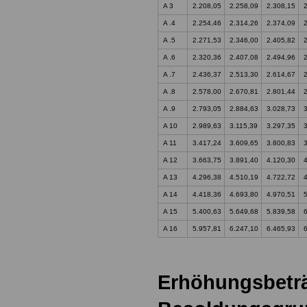
A 3
2.208,05
2.258,09
2.308,15
2
A .4
2.254,46
2.314,26
2.374,09
2
A .5
2.271,53
2.346,00
2.405,82
2
A .6
2.320,36
2.407,08
2.494,96
A .7
2.436,37
2.513,30
2.614,67
A .8
2.578,00
2.670,81
2.801,44
A .9
2.793,05
2.884,63
3.028,73
A 10
2.989,63
3.115,39
3.297,35
A 11
3.417,24
3.609,65
3.800,83
A 12
3.663,75
3.891,40
4.120,30
A 13
4.296,38
4.510,19
4.722,72
A 14
4.418,36
4.693,80
4.970,51
A 15
5.400,63
5.649,68
5.839,58
A 16
5.957,81
6.247,10
6.465,93
Erhöhungsbeträ