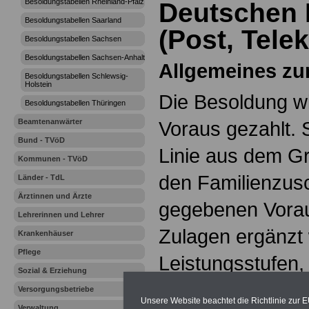
Besoldungstabellen Rheinland-Pfalz
Deutschen
Besoldungstabellen Saarland
(Post, Tele
Besoldungstabellen Sachsen
Besoldungstabellen Sachsen-Anhalt
Allgemeines zu
Besoldungstabellen Schlewsig-
Holstein
Die Besoldung wi
Besoldungstabellen Thüringen
Beamtenanwärter
Voraus gezahlt. S
Bund - TVöD
Linie aus dem Gr
Kommunen - TVöD
den Familienzusc
Länder - TdL
Ärztinnen und Ärzte
gegebenen Vora
Lehrerinnen und Lehrer
Zulagen ergänzt
Krankenhäuser
Pflege
Leistungsstufen,
Sozial & Erziehung
bzw. Leistungsz
Versorgungsbetriebe
Unsere Website beachtet die Richtlinie zur 
Verwaltung