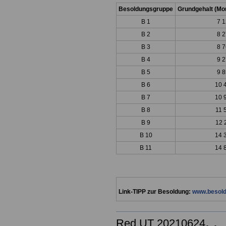
Besoldungsgruppe
Grundgehalt (Mon
B 1
7 1
B 2
8 2
B 3
8 7
B 4
9 2
B 5
9 8
B 6
10 
B 7
10 
B 8
11 
B 9
12 
B 10
14 
B 11
14 
Link-TIPP zur Besoldung:
www.besold
. .
Red UT 20210624