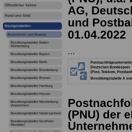
Öffentlicher Sektor
AG, Deutsc
Rund ums Geld
und Postba
Bezügetabellen
01.04.2022
Beamtinnen und Beamte
Besoldungstabellen Baden-
Württemberg
...
Besoldungstabellen Bayern
Besoldungstabellen Berlin
Postnachfolgeunternehm
Deutschen Bundespost
Besoldungstabellen Brandenburg
(Post, Telekom, Postban
Besoldungstabellen Bremen
Besoldungstabelle A sow
Besoldungstabellen Hamburg
Besoldungstabellen Hessen
Postnachfo
Besoldungstabellen Mecklenburg-
Vorpommern
(PNU) der 
Besoldungstabellen Niedersachsen
Besoldungstabellen Nordrhein-
Unternehme
Westfalen