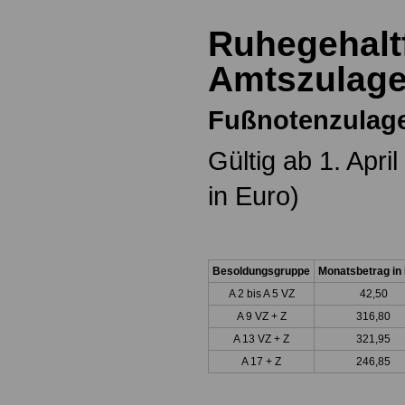
Ruhegehalt
Amtszulag
Fußnotenzulag
Gültig ab 1. Apr
in Euro)
Besoldungsgruppe
Monatsbetrag in
A 2 bis A 5 VZ
42,50
A 9 VZ + Z
316,80
A 13 VZ + Z
321,95
A 17 + Z
246,85