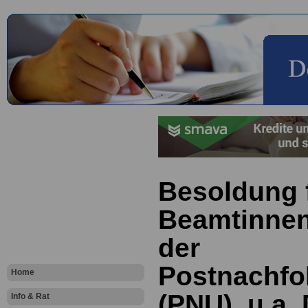
Besoldung f
Beamtinne
der
Postnachfo
Home
(PNU), u.a.
Info & Rat