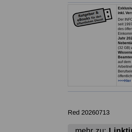
Exklusi
inkl. Ve
Der INFO
seit 1997
des öffe
Einkomm
Jahr 20
Nebentät
(32 GB)
Wissens
Beamten
auf dem 
Arbeitne
Berufsei
öffentli
>>>Hier
Red 20260713
mehr zu:
Linkt