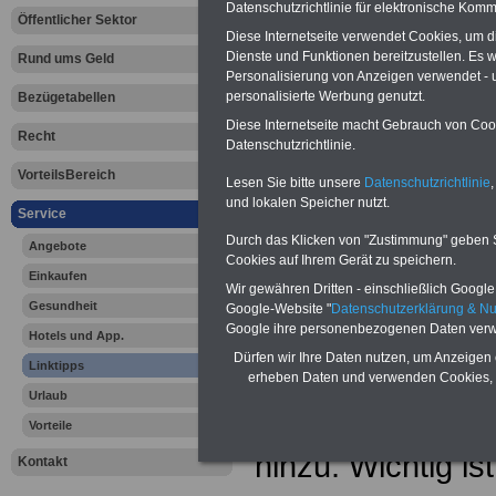
Datenschutzrichtlinie für elektronische Komm
Öffentlicher Sektor
Diese Internetseite verwendet Cookies, um 
Dienste und Funktionen bereitzustellen. Es
Rund ums Geld
Personalisierung von Anzeigen verwendet - un
personalisierte Werbung genutzt.
Bezügetabellen
Diese Internetseite macht Gebrauch von Cooki
Recht
Datenschutzrichtlinie.
VorteilsBereich
Lesen Sie bitte unsere
Datenschutzrichtlinie
,
und lokalen Speicher nutzt.
Service
Steuern von
Durch das Klicken von "Zustimmung" geben Sie
Angebote
Cookies auf Ihrem Gerät zu speichern.
Nebenberuf
Einkaufen
Wir gewähren Dritten - einschließlich Google -
Gesundheit
Google-Website "
Datenschutzerklärung & N
Viele Menschen 
Google ihre personenbezogenen Daten verw
Hotels und App.
Dürfen wir Ihre Daten nutzen, um Anzeigen 
Linktipps
nebenberuflich u
erheben Daten und verwenden Cookies, 
Urlaub
noch den einen 
Vorteile
hinzu. Wichtig is
Kontakt