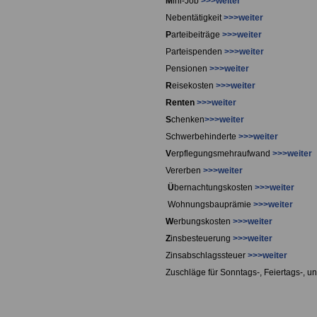
M
ini-Job
>>>weiter
Nebentätigkeit
>>>weiter
P
arteibeiträge
>>>weiter
Parteispenden
>>>weiter
Pensionen
>>>weiter
R
eisekosten
>>>weiter
Renten
>>>weiter
S
chenken
>>>weiter
Schwerbehinderte
>>>weiter
V
erpflegungsmehraufwand
>>>weiter
Vererben
>>>weiter
Ü
bernachtungskosten
>>>weiter
Wohnungsbauprämie
>>>weiter
W
erbungskosten
>>>weiter
Z
insbesteuerung
>>>weiter
Zinsabschlagssteuer
>>>weiter
Zuschläge für Sonntags-, Feiertags-, u