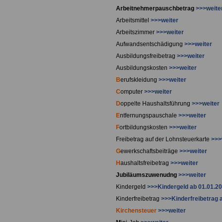
Arbeitnehmerpauschbetrag
>>>weite
Arbeitsmittel
>>>weiter
Arbeitszimmer
>>>weiter
Aufwandsentschädigung
>>>weiter
Ausbildungsfreibetrag
>>>weiter
Ausbildungskosten
>>>weiter
B
erufskleidung
>>>weiter
C
omputer
>>>weiter
D
oppelte Haushaltsführung
>>>weiter
E
ntfernungspauschale
>>>weiter
F
ortbildungskosten
>>>weiter
Freibetrag auf der Lohnsteuerkarte
>>>
G
ewerkschaftsbeiträge
>>>weiter
H
aushaltsfreibetrag
>>>weiter
J
ubiläumszuwenudng
>>>weiter
K
indergeld
>>>Kindergeld ab 01.01.20
Kinderfreibetrag
>>>Kinderfreibetrag 
Kirchensteuer
>>>weiter