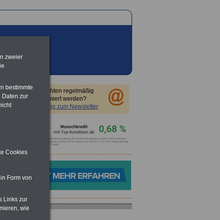
en zweier
ie
rn bestimmte
Sie möchten regelmäßig
 Daten zur
informiert werden?
nicht
Anmeldung zum Newsletter
ite Cookies
 in Form von
s Links zur
mieren, wie