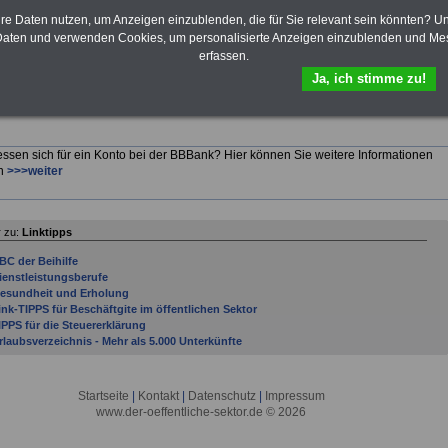
hre Daten nutzen, um Anzeigen einzublenden, die für Sie relevant sein könnten? U
h sonst werden zahlreiche Infos rund um die Themen
aten und verwenden Cookies, um personalisierte Anzeigen einzublenden und Me
erfassen.
esundheit
>>>weiter
ndikationen
>>>weiter
Ja, ich stimme zu!
ur und Kurorte
>>>weiter
ressen sich für ein Konto bei der BBBank? Hier können Sie weitere Informationen
rn
>>>weiter
 zu:
Linktipps
BC der Beihilfe
ienstleistungsberufe
esundheit und Erholung
ink-TIPPS für Beschäftgite im öffentlichen Sektor
IPPS für die Steuererklärung
rlaubsverzeichnis - Mehr als 5.000 Unterkünfte
Startseite
|
Kontakt
|
Datenschutz
|
Impressum
www.der-oeffentliche-sektor.de © 2026