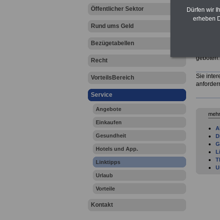
Öffentlicher Sektor
Dürfen wir I
Aber auc
erheben D
Rund ums Geld
G
I
Bezügetabellen
K
geboten.
Recht
Sie inte
VorteilsBereich
anforde
Service
Angebote
mehr
Einkaufen
A
Gesundheit
D
G
Hotels und App.
L
T
Linktipps
U
Urlaub
Vorteile
Kontakt