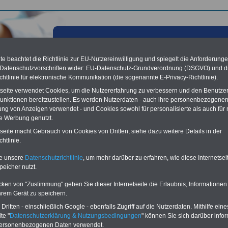
e beachtet die Richtlinie zur EU-Nutzereinwilligung und spiegelt die Anforderung
 Datenschutzvorschriften wider: EU-Datenschutz-Grundverordnung (DSGVO) und d
chtlinie für elektronische Kommunikation (die sogenannte E-Privacy-Richtlinie).
tseite verwendet Cookies, um die Nutzererfahrung zu verbessern und den Benutze
unktionen bereitzustellen. Es werden Nutzerdaten - auch ihre personenbezogenen
ung von Anzeigen verwendet - und Cookies sowohl für personalisierte als auch für 
te Werbung genutzt.
tseite macht Gebrauch von Cookies von Dritten, siehe dazu weitere Details in der
dheit und Erholung
htlinie.
KLINIKVERZEICHNIS-
ndheitsportel
te unsere
Datenschutzrichtlinie
, um mehr darüber zu erfahren, wie diese Internetse
Direkt zum Gesundheitsportal
NE
bietet Informationen rund um Gesundheit und
peicher nutzt.
. Mehr als 20.000 Besucher informieren sich jeden Monat über diese Website. Vor
e
Datenbank
mit mehr als 1.650 Gesundheitseinrichtungen, davon
cken von "Zustimmung" geben Sie dieser Internetseite die Erlaubnis, Informationen
hrem Gerät zu speichern.
.000 beihilfefähige Kurkliniken, Gesundheitszentren oder Sanatorien
00 Schönheitskliniken
ritten - einschließlich Google - ebenfalls Zugriff auf die Nutzerdaten. Mithilfe eine
50 Zahnkliniken oder Arztpraxen
te "
Datenschutzerklärung & Nutzungsbedingungen
" können Sie sich darüber infor
personenbezogenen Daten verwendet.
ine ausgezeichnete Möglichkeit zum Recherchieren.