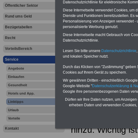
Datenschutzrichtlinie für elektronische Komm
Öffentlicher Sektor
Diese Internetseite verwendet Cookies, um 
Dienste und Funktionen bereitzustellen. Es
Rund ums Geld
Personalisierung von Anzeigen verwendet - un
personalisierte Werbung genutzt.
Bezügetabellen
Diese Internetseite macht Gebrauch von Cooki
Recht
Datenschutzrichtlinie.
VorteilsBereich
Lesen Sie bitte unsere
Datenschutzrichtlinie
,
und lokalen Speicher nutzt.
Service
Steuern von
Durch das Klicken von "Zustimmung" geben Sie
Angebote
Cookies auf Ihrem Gerät zu speichern.
Nebenberuf
Einkaufen
Wir gewähren Dritten - einschließlich Google -
Gesundheit
Google-Website "
Datenschutzerklärung & N
Viele Menschen 
Google ihre personenbezogenen Daten verw
Hotels und App.
Dürfen wir Ihre Daten nutzen, um Anzeigen 
Linktipps
nebenberuflich u
erheben Daten und verwenden Cookies, 
Urlaub
noch den einen 
Vorteile
hinzu. Wichtig is
Kontakt