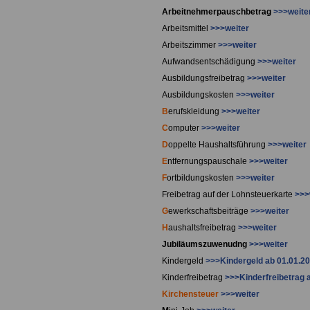
Arbeitnehmerpauschbetrag
>>>weite
Arbeitsmittel
>>>weiter
Arbeitszimmer
>>>weiter
Aufwandsentschädigung
>>>weiter
Ausbildungsfreibetrag
>>>weiter
Ausbildungskosten
>>>weiter
B
erufskleidung
>>>weiter
C
omputer
>>>weiter
D
oppelte Haushaltsführung
>>>weiter
E
ntfernungspauschale
>>>weiter
F
ortbildungskosten
>>>weiter
Freibetrag auf der Lohnsteuerkarte
>>>
G
ewerkschaftsbeiträge
>>>weiter
H
aushaltsfreibetrag
>>>weiter
J
ubiläumszuwenudng
>>>weiter
K
indergeld
>>>Kindergeld ab 01.01.20
Kinderfreibetrag
>>>Kinderfreibetrag 
Kirchensteuer
>>>weiter