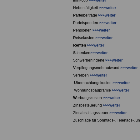
M
ini-Job
>>>weiter
Nebentätigkeit
>>>weiter
P
arteibeiträge
>>>weiter
Parteispenden
>>>weiter
Pensionen
>>>weiter
R
eisekosten
>>>weiter
Renten
>>>weiter
S
chenken
>>>weiter
Schwerbehinderte
>>>weiter
V
erpflegungsmehraufwand
>>>weiter
Vererben
>>>weiter
Ü
bernachtungskosten
>>>weiter
Wohnungsbauprämie
>>>weiter
W
erbungskosten
>>>weiter
Z
insbesteuerung
>>>weiter
Zinsabschlagssteuer
>>>weiter
Zuschläge für Sonntags-, Feiertags-, u