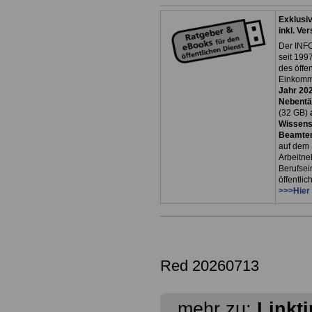
Exklusi
inkl. Ve
Der INFO
seit 1997
des öffe
Einkomm
Jahr 20
Nebentät
(32 GB)
Wissens
Beamten
auf dem 
Arbeitne
Berufsei
öffentli
>>>Hier
Red 20260713
mehr zu:
Linkt