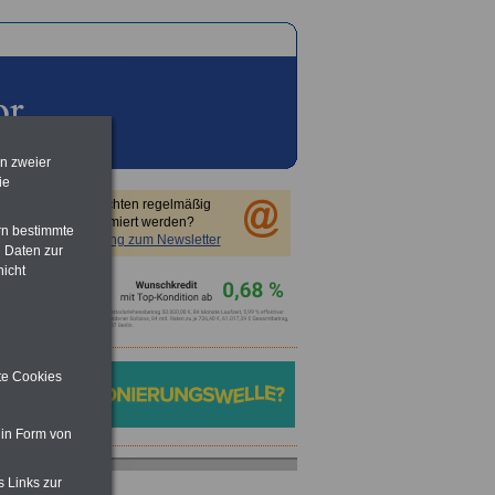
en zweier
ie
Sie möchten regelmäßig
informiert werden?
rn bestimmte
Anmeldung zum Newsletter
 Daten zur
nicht
ite Cookies
 in Form von
s Links zur