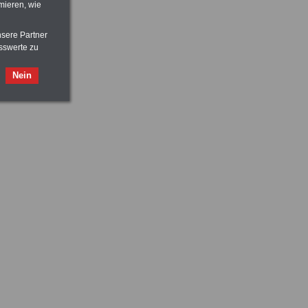
mieren, wie
nsere Partner
sswerte zu
Nein