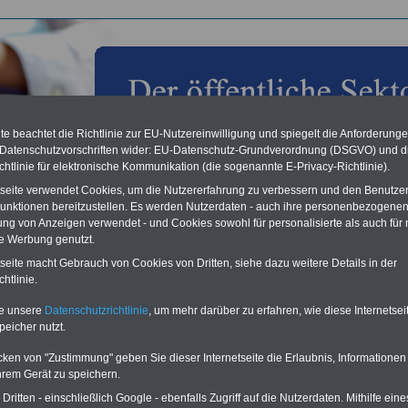
e beachtet die Richtlinie zur EU-Nutzereinwilligung und spiegelt die Anforderung
 Datenschutzvorschriften wider: EU-Datenschutz-Grundverordnung (DSGVO) und d
chtlinie für elektronische Kommunikation (die sogenannte E-Privacy-Richtlinie).
tseite verwendet Cookies, um die Nutzererfahrung zu verbessern und den Benutze
unktionen bereitzustellen. Es werden Nutzerdaten - auch ihre personenbezogenen
ung von Anzeigen verwendet - und Cookies sowohl für personalisierte als auch für 
te Werbung genutzt.
-Tarifvergleich zur Zahnzusatzversicherung
tseite macht Gebrauch von Cookies von Dritten, siehe dazu weitere Details in der
arifvergleich Zahnzusatzversicherung
htlinie.
rgleichsservice:
te unsere
Datenschutzrichtlinie
, um mehr darüber zu erfahren, wie diese Internetse
licher Leistungsvergleich
peicher nutzt.
e Tarife mit geprüfter Qualität
tionsbroschüre mit wichtigen Tipps
cken von "Zustimmung" geben Sie dieser Internetseite die Erlaubnis, Informationen
duelle Beratung vom Experten
hrem Gerät zu speichern.
ritten - einschließlich Google - ebenfalls Zugriff auf die Nutzerdaten. Mithilfe eine