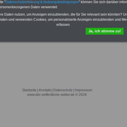
te "
Datenschutzerklärung & Nutzungsbedingungen
" können Sie sich darüber infor
personenbezogenen Daten verwendet.
hre Daten nutzen, um Anzeigen einzublenden, die für Sie relevant sein könnten? U
aten und verwenden Cookies, um personalisierte Anzeigen einzublenden und Me
erfassen.
Ja, ich stimme zu!
Startseite
|
Kontakt
|
Datenschutz
|
Impressum
www.der-oeffentliche-sektor.de © 2026