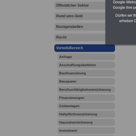
Google-Websi
Öffentlicher Sektor
Google ihre 
Dürfen wir I
Rund ums Geld
erheben D
Bezügetabellen
Recht
VorteilsBereich
Anfrage
Anschaffungsdarlehen
Baufinanzierung
Bausparen
Berufsunfähigkeitsversicherung
Finanzierungen
Geldanlagen
Haftpflichtversicherung
Hausratversicherung
Investment